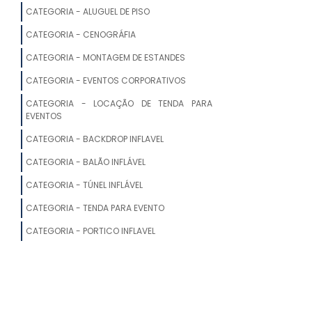
ALUGUEL DE TENDAS PARA
CATEGORIA - ALUGUEL DE PISO
ARMAZENAGEM
CATEGORIA - CENOGRÁFIA
ONDE ALUGAR TENDAS PARA FESTAS
CATEGORIA - MONTAGEM DE ESTANDES
CATEGORIA - EVENTOS CORPORATIVOS
ALUGUEL DE TENDAS SP
CATEGORIA - LOCAÇÃO DE TENDA PARA
ALUGUEL DE TENDAS PARA EVENTOS
EVENTOS
CAMPINAS
CATEGORIA - BACKDROP INFLAVEL
LOCAÇÃO DE TENDA SANFONADA
CATEGORIA - BALÃO INFLÁVEL
SIMPLES
CATEGORIA - TÚNEL INFLÁVEL
ALUGUEL DE TENDAS PARA FESTAS
CATEGORIA - TENDA PARA EVENTO
CATEGORIA - PORTICO INFLAVEL
ALUGUEL TENDAS PARA EVENTOS
ALUGUEL DE TENDA TIPO CIRCO
ALUGUEL DE TENDAS PARA EVENTOS