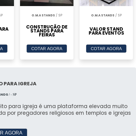
ra Cada Ocasião
SP
O.M.A STANDS
/ SP
O.M.A STANDS
/ SP
lizadas para atender às necessidades de eventos
CONSTRUÇÃO DE
ARA
VALOR STAND
samentos.
STANDS PARA
PARA EVENTOS
FEIRAS
SERVIÇOS ESPECIALIZADOS
A
COTAR AGORA
COTAR AGORA
odelos
anhos, incluindo tendas piramidais e estruturas
O PARA IGREJA
os
ANDS
/ - SP
pito para igreja é uma plataforma elevada muito
lhadas dos produtos disponíveis para locação.
ada por pregadores religiosos em templos e igrejas
OVADA: TRABALHOS
R AGORA