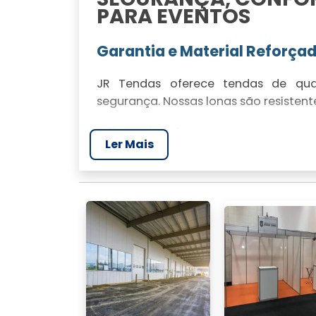
PARA EVENTOS
Garantia e Material Reforça
JR Tendas oferece tendas de qua
segurança. Nossas lonas são resistente
Climatizadores e Estruturas
Ler Mais
Oferecemos estruturas adaptáveis e c
independentemente das condições cl
NÃO DEIXE O MAU TE
Coberturas Eficientes Contr
Nossas coberturas são projetadas par
seja realizado com sucesso.