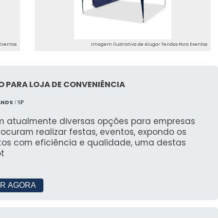
te completo, desde a escolha da tenda até o pós-
IAM NA NOSSA QUALIDADE
Eventos
Imagem ilustrativa de Alugar Tendas Para Eventos
orações
 PARA LOJA DE CONVENIÊNCIA
parceiras para garantir a melhor experiência em
ANDS
/ SP
em atualmente diversas opções para empresas
ocuram realizar festas, eventos, expondo os
ntos realizados com nossas soluções.
tos com eficiência e qualidade, uma destas
t
O DE ALUGUEL DE TENDAS
R AGORA
to