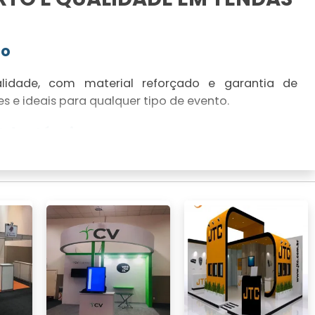
do
lidade, com material reforçado e garantia de
s e ideais para qualquer tipo de evento.
 Adaptáveis
limatizadores para criar um ambiente confortável,
imáticas.
MPO ESTRAGAR SEU EVENTO
a Intempéries
a suportar intempéries, garantindo que seu evento