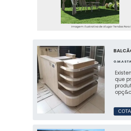
Nossa equipe dedicada oferece supor
evento.
CLIENTES QUE CONF
Imagem ilustrativa de Alugar Tendas Para 
Empresas Parceiras e Colab
BALCÃO
Trabalhamos com diversas empresas 
eventos.
O.M.A ST
Histórias de Sucesso
Exist
que pr
Descubra histórias de sucesso de eve
produ
opç&o
FAÇA SEU ORÇAMENT
ONLINE
COTA
Como Solicitar um Orçamen