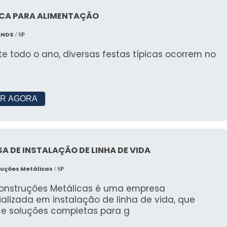
tendas online de maneira prática e rápida.
CA PARA ALIMENTAÇÃO
de Pagamento
ANDS
/ SP
exíveis, incluindo parcelamento, para facilitar a
e todo o ano, diversas festas típicas ocorrem no
TES SOBRE ALUGUEL DE
R AGORA
uma Tenda?
A DE INSTALAÇÃO DE LINHA DE VIDA
 localização, entre em contato para um orçamento
ruções Metálicas
/ SP
 6 m por 6?
Construções Metálicas é uma empresa
alizada em instalação de linha de vida, que
é competitivo, consulte para mais detalhes.
ce soluções completas para g