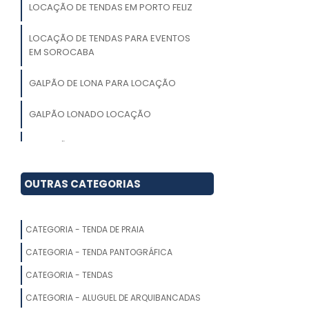
LOCAÇÃO DE TENDAS EM PORTO FELIZ
LOCAÇÃO DE TENDAS PARA EVENTOS
EM SOROCABA
GALPÃO DE LONA PARA LOCAÇÃO
GALPÃO LONADO LOCAÇÃO
LOCAÇÃO DE TENDA 10X10
ALUGUEL DE TENDAS PARA FESTAS EM
OUTRAS CATEGORIAS
ITU
ALUGUEL DE TENDAS PARA CASAMENTO
CATEGORIA - TENDA DE PRAIA
LOCAÇÃO DE TENDA PIRAMIDE
CATEGORIA - TENDA PANTOGRÁFICA
CATEGORIA - TENDAS
ALUGUEL DE TENDAS E COBERTURAS
CATEGORIA - ALUGUEL DE ARQUIBANCADAS