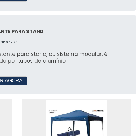
s
nteriores em locais como São Paulo, Pernambuco e
NTE PARA STAND
ANDS
/ - SP
Clientes
tante para stand, ou sistema modular, é
 que já realizaram seus eventos com JR Tendas.
do por tubos de alumínio
MISSO E EXCELÊNCIA
R AGORA
nga história de compromisso com a excelência e
ento