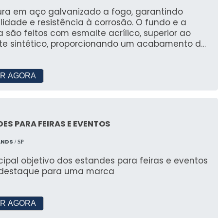
TES SOBRE ALUGAR TENDAS
tura em aço galvanizado a fogo, garantindo
lidade e resistência à corrosão. O fundo e a
a são feitos com esmalte acrílico, superior ao
ma tenda para eventos?
te sintético, proporcionando um acabamento de
ualidade e similar à pintura eletrostática. Opções
l do evento. Entre em contato para um orçamento
e retráteis com placas de policarbonato
ta ou alveolar e garantia de 10 anos no inibidor
R AGORA
 6 m por 6?
s e localização. Solicite um orçamento detalhado.
ES PARA FEIRAS E EVENTOS
s?
ANDS
/ SP
cipal objetivo dos estandes para feiras e eventos
do da configuração do evento.
 destaque para uma marca
ma tenda 5x5?
R AGORA
izados e condições especiais.