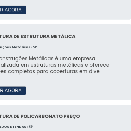
s?
R AGORA
lmente até 100 pessoas.
uma Tenda 5x5?
TURA DE ESTRUTURA METÁLICA
essível, peça um orçamento para informações
ruções Metálicas
/ SP
Construções Metálicas é uma empresa
 CENTRAL DE ATENDIMENTO
ializada em estruturas metálicas e oferece
ões completas para coberturas em dive
 Rápido
R AGORA
gilidade e praticidade.
Funcionamento
TURA DE POLICARBONATO PREÇO
o. Funcionamos de segunda a sexta, das 9h às 18h.
LDOS E TENDAS
/ SP