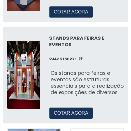
participação em congressos seja um sucesso
absoluto.
COTAR AGORA
O QUE OFERECEMOS:
ESTANDES CONSTRUÍDOS
STANDS PARA FEIRAS E
COM EXCELÊNCIA
EVENTOS
Unindo Funcionalidade e Estética
O.M.A STANDS
/ - SP
Em cada projeto, unimos funcionalidade e
Os stands para feiras e
estética para criar estandes que não só
eventos são estruturas
atendem às necessidades práticas, mas
essenciais para a realização
também encantam visualmente.
de exposições de diversos
tipos
Cenografia que Engaja e Deixa
Marca Duradoura
COTAR AGORA
Utilizamos cenografias que engajam o