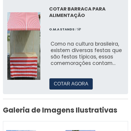
COTAR BARRACA PARA
ALIMENTAÇÃO
O.M.A STANDS
/ SP
Como na cultura brasileira,
existem diversas festas que
são festas típicas, essas
comemorações contam
com uma vasta diversidade
de barracas de comidas e
COTAR AGORA
Galeria de Imagens Ilustrativas