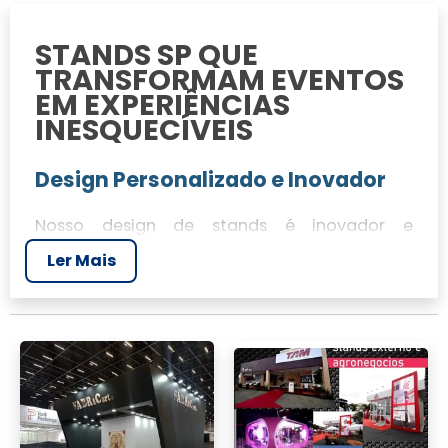
STANDS SP QUE
TRANSFORMAM EVENTOS
EM EXPERIÊNCIAS
INESQUECÍVEIS
Design Personalizado e Inovador
Nosso design de stands é inovador e
personalizado, permitindo que as ideias dos
Ler Mais
clientes se transformem em realidade. Com
JR Tendas, cada estande é projetado para se
destacar e captar a atenção do público.
Construção Precisa e Detalhada
A construção de estandes é realizada com
precisão, garantindo que cada detalhe seja