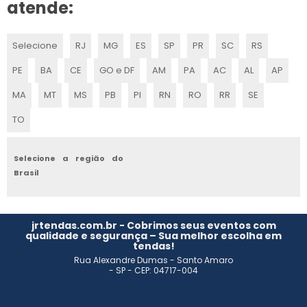
EMPRESA DE STAND
atende:
MONTAGEM DE STANDS PARA FEIRAS
Selecione
RJ
MG
ES
SP
PR
SC
RS
MONTAR STAND
PE
BA
CE
GO e DF
AM
PA
AC
AL
AP
STAND PARA EVENTOS PREÇO
MA
MT
MS
PB
PI
RN
RO
RR
SE
TO
MONTAR UM STAND
STANDS SP
Selecione a região do
Brasil
QUANTO CUSTA A LOCAÇÃO DE STAND PARA EVENTO
EMPRESA DE MONTAGEM DE ESTANDES
jrtendas.com.br - Cobrimos seus eventos com
qualidade e segurança – Sua melhor escolha em
tendas!
EMPRESAS DE MONTAGEM DE STANDS
Rua Alexandre Dumas - Santo Amaro
- SP - CEP: 04717-004
MONTAGEM STANDS FEIRAS