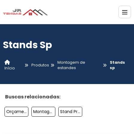
Stands Sp
Montagem de
Stands
Produtos
estandes
sp
Início
Buscas relacionadas:
Orçamento Stand Feira
Montagem De Stands Para Eventos
Stand Promocional