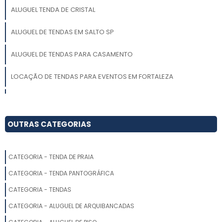
ALUGUEL TENDA DE CRISTAL
ALUGUEL DE TENDAS EM SALTO SP
ALUGUEL DE TENDAS PARA CASAMENTO
LOCAÇÃO DE TENDAS PARA EVENTOS EM FORTALEZA
LOCAÇÃO DE TENDAS PARA ARMAZENAGEM
LOCAÇÃO DE TENDAS EM SALTO SP
OUTRAS CATEGORIAS
LOCAÇÃO DE TENDAS EM PORTO FELIZ
CATEGORIA - TENDA DE PRAIA
ALUGUEL DE TENDAS PARA ARMAZENAGEM
CATEGORIA - TENDA PANTOGRÁFICA
LOCAÇÃO DE TENDAS CAMPINAS
CATEGORIA - TENDAS
CATEGORIA - ALUGUEL DE ARQUIBANCADAS
LOCAÇÃO DE TENDA SANFONADA COM BALCÃO