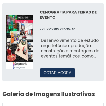
CENOGRAFIA PARA FEIRAS DE
EVENTO
JCRICO CENOGRAFIA
/ SP
Desenvolvimento de estudo
arquitetônico, produção,
construção e montagem de
eventos temáticos, como
natal, pascoa, arraial festa
junina, eventos em geral
para empresas privadas,
COTAR AGORA
prefeituras e ongs.
Galeria de Imagens Ilustrativas