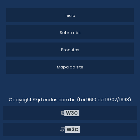
EMPRESA DE ALUGUEL DE TENDAS
Inicio
ALUGUEL DE TENDAS CAMPINAS PREÇO
Sobre nós
LOCAÇÃO DE TENDAS PARA FESTAS SP
Produtos
GALPÃO LONADO LOCAÇÃO
ALUGAR TENDAS PARA CASAMENTO
Mapa do site
ALUGAR TENDAS PARA EVENTOS
GALPÃO DE LONA PARA LOCAÇÃO
Copyright © jrtendas.com.br. (Lei 9610 de 19/02/1998)
ALUGUEL DE TENDAS EM CABREÚVA
W3C
LOCAÇÃO DE TENDA CHAPÉU DE BRUXA
W3C
ALUGUEL DE TENDAS TRANSPARENTES