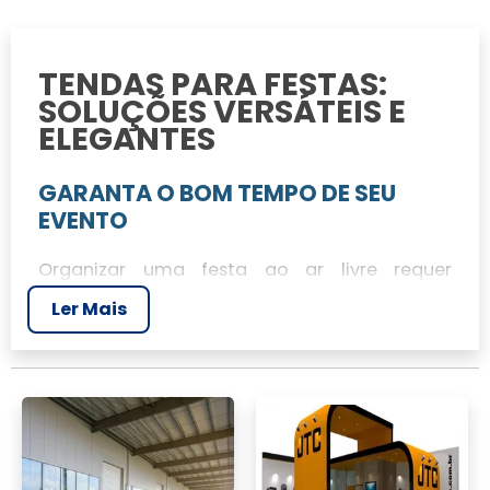
TENDAS PARA FESTAS:
SOLUÇÕES VERSÁTEIS E
ELEGANTES
GARANTA O BOM TEMPO DE SEU
EVENTO
Organizar uma festa ao ar livre requer
atenção especial ao clima. Com o aluguel de
Ler Mais
tendas para festas, você garante que seu
evento aconteça sem imprevistos. A JR
Tendas oferece uma estrutura resistente e
elegante, proporcionando segurança e
conforto.
ALGUMAS FOTOS DE EVENTOS