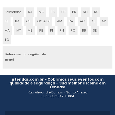
CENOGRAFIA PARA EVENTOS PREÇO
Selecione
RJ
MG
ES
SP
PR
SC
RS
EMPRESAS DE CENOGRAFIA PARA EVENTOS
PE
BA
CE
GO e DF
AM
PA
AC
AL
AP
CENOGRAFIA TEATRAL
MA
MT
MS
PB
PI
RN
RO
RR
SE
TO
EMPRESAS DE CENOGRAFIA SP
CENOGRAFIA DIGITAL
Selecione a região do
Brasil
CENOGRAFIA TEMÁTICA
CENOGRAFIA SUSTENTÁVEL
jrtendas.com.br - Cobrimos seus eventos com
qualidade e segurança – Sua melhor escolha em
tendas!
AMBIENTAÇÃO DE EVENTOS CORPORATIVOS
Rua Alexandre Dumas - Santo Amaro
- SP - CEP: 04717-004
CENOGRAFIA PARA FEIRAS DE EVENTO
CENOGRAFIA SP