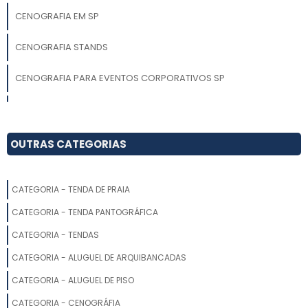
CENOGRAFIA EM SP
CENOGRAFIA STANDS
CENOGRAFIA PARA EVENTOS CORPORATIVOS SP
CENOGRAFIA PARA TEATRO
CENOGRAFIA INTERATIVA
OUTRAS CATEGORIAS
CENOGRAFIA DE PALCO
CATEGORIA - TENDA DE PRAIA
AMBIENTAÇÃO DE EVENTOS
CATEGORIA - TENDA PANTOGRÁFICA
CENOGRAFIA PARA BUFFET INFANTIL
CATEGORIA - TENDAS
CATEGORIA - ALUGUEL DE ARQUIBANCADAS
EMPRESAS DE CENOGRAFIA
CATEGORIA - ALUGUEL DE PISO
ONDE ENCONTRAR AMBIENTE CENOGRÁFICO
CATEGORIA - CENOGRÁFIA