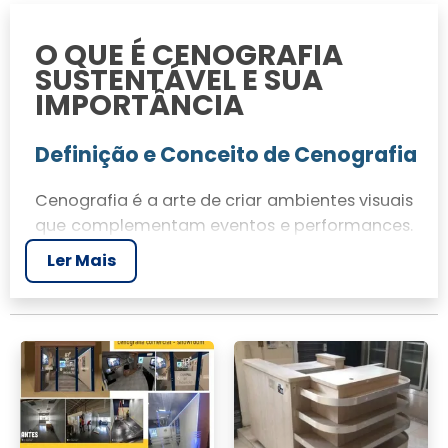
O QUE É CENOGRAFIA
SUSTENTÁVEL E SUA
IMPORTÂNCIA
Definição e Conceito de Cenografia
Cenografia é a arte de criar ambientes visuais
que complementam eventos e performances.
Envolve a utilização de materiais e práticas
Ler Mais
para construir cenários que atendem às
necessidades estéticas e funcionais de uma
ocasião.
Importância da Cenografia nos
Eventos
A cenografia é essencial para o sucesso de