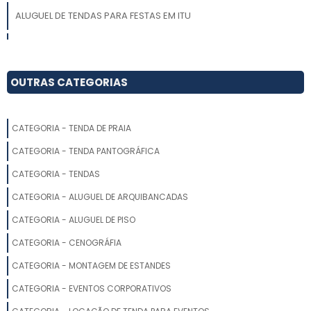
ALUGUEL DE TENDAS PARA FESTAS EM ITU
ALUGUEL DE TENDAS PARA CASAMENTO PREÇO
LOCAÇÃO DE TENDAS CAMPINAS
OUTRAS CATEGORIAS
LOCAÇÃO DE TENDAS PARA EVENTOS SP
CATEGORIA - TENDA DE PRAIA
ALUGUEL DE TENDA DE LONA
CATEGORIA - TENDA PANTOGRÁFICA
LOCAÇÃO DE UNIFILAS EM SP
CATEGORIA - TENDAS
CATEGORIA - ALUGUEL DE ARQUIBANCADAS
LOCAÇÃO TENDA CRISTAL
CATEGORIA - ALUGUEL DE PISO
LOCAÇÃO TENDA GALPÃO
CATEGORIA - CENOGRÁFIA
LOCAÇÃO DE TENDAS SANFONADAS
CATEGORIA - MONTAGEM DE ESTANDES
CATEGORIA - EVENTOS CORPORATIVOS
ALUGUEL TENDA DE CRISTAL