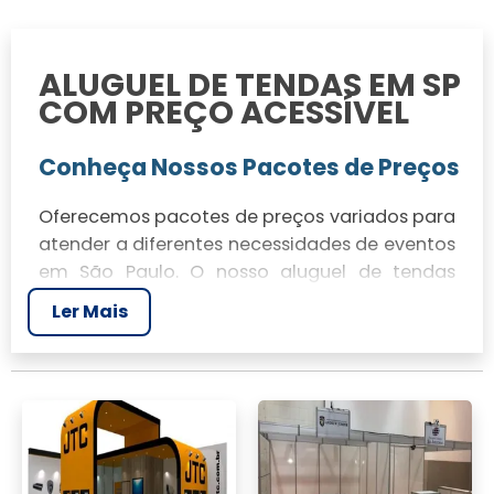
ALUGUEL DE TENDAS EM SP
COM PREÇO ACESSÍVEL
Conheça Nossos Pacotes de Preços
Oferecemos pacotes de preços variados para
atender a diferentes necessidades de eventos
em São Paulo. O nosso aluguel de tendas
apresenta uma relação custo-benefício
Ler Mais
imbatível, com opções que se ajustam ao seu
orçamento e espaço disponível.
Vantagens de Alugar com a Nossa
Empresa
Na JR Tendas, garantimos qualidade e