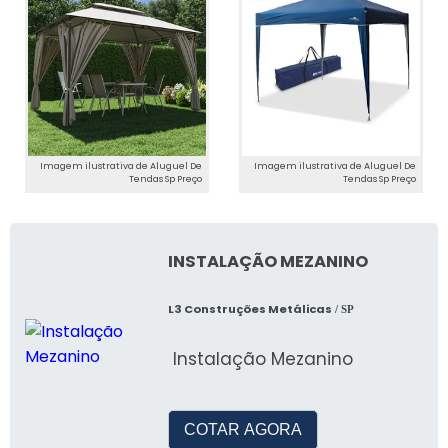
Como Preencher o Formulário de
Orçamento Online
Nosso formulário online é simples e rápido de
preencher, permitindo que você obtenha um
orçamento detalhado e personalizado.
Imagem ilustrativa de Aluguel De
Imagem ilustrativa de Aluguel De
Tendas Sp Preço
Tendas Sp Preço
DEPOIMENTOS E
TRABALHOS REALIZADOS
INSTALAÇÃO MEZANINO
O Que Nossos Clientes Estão
Dizendo
L3 Construções Metálicas
/ SP
Clientes satisfeitos destacam a qualidade e
Instalação Mezanino
pontualidade dos nossos serviços, tornando-
nos a escolha preferida para aluguel de
tendas em SP.
COTAR AGORA