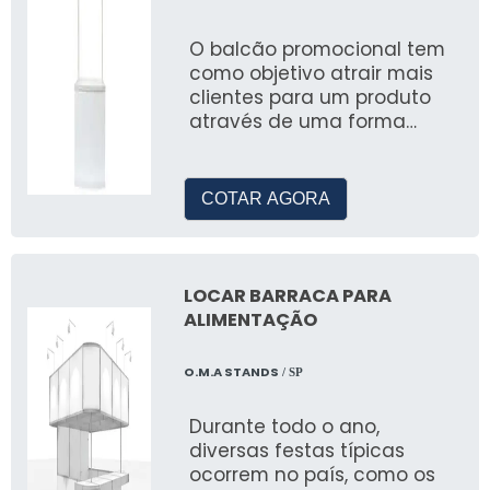
Oferecemos tendas de 4x4, 5x5, 6x6, com
O balcão promocional tem
preços competitivos e condições especiais.
como objetivo atrair mais
clientes para um produto
ENTRE EM CONTATO COM
através de uma forma
NOSSA CENTRAL DE
prática e com visual
ATENDIMENTO
encantador
COTAR AGORA
Atendimento por Whatsapp
Nossa equipe está disponível via WhatsApp
para responder suas dúvidas e agilizar seu
LOCAR BARRACA PARA
ALIMENTAÇÃO
atendimento.
Regiões de Atendimento em SP
O.M.A STANDS
/ SP
Atendemos toda a região metropolitana de
Durante todo o ano,
São Paulo, garantindo a entrega e montagem
diversas festas típicas
ocorrem no país, como os
no local desejado.