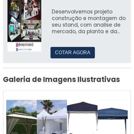
compacta ou alveolar e
garantia de 10 anos no
Desenvolvemos projeto
inibidor de UV.
construção e montagem do
seu stand, com analise de
mercado, da planta e da
necessidade estrutural do
projeto, para maior
assertividade na
COTAR AGORA
participação nos principais
eventos no Brasil.
Galeria de Imagens Ilustrativas