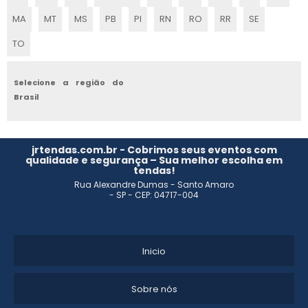
LOCAÇÃO DE TENDAS EM SP
MA
MT
MS
PB
PI
RN
RO
RR
SE
TO
LOCAÇÃO DE TENDA SANFONADA SIMPLES
LOCAÇÃO DE TENDAS EM ITU
Selecione a região do
Brasil
LOCAÇÃO DE TENDA 10X10
LOCAÇÃO DE TENDAS PARA EVENTOS CAMPINAS
jrtendas.com.br - Cobrimos seus eventos com
qualidade e segurança – Sua melhor escolha em
tendas!
ALUGUEL DE TENDAS PARA CASAMENTO EM CAMPINAS
Rua Alexandre Dumas - Santo Amaro
- SP - CEP: 04717-004
LOCAÇÃO DE TENDAS E PALCOS
ALUGUEL TENDAS PARA EVENTOS
Inicio
LOCAÇÃO DE TENDAS EM SALTO SP
Sobre nós
LOCAÇÃO DE TENDAS EM PORTO FELIZ