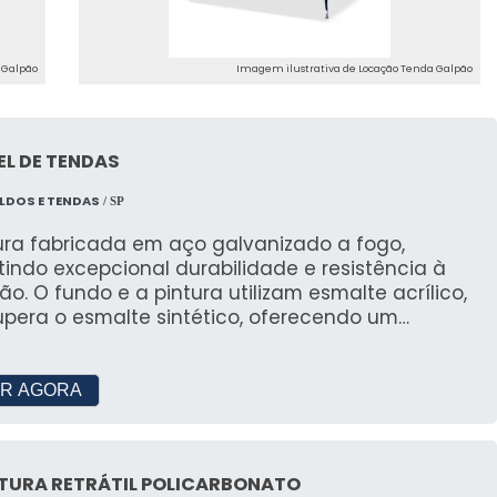
ferecidas pela tenda galpão, garantindo que a
a.
 Galpão
Imagem ilustrativa de Locação Tenda Galpão
ontagem
ontagem é experiente e qualificada, garantindo a
L DE TENDAS
LDOS E TENDAS
/ SP
eços
tura fabricada em aço galvanizado a fogo,
atenção, garantindo que o custo-benefício seja o
indo excepcional durabilidade e resistência à
ão. O fundo e a pintura utilizam esmalte acrílico,
upera o esmalte sintético, oferecendo um
S PELA SÓ TENDAS
ento de alta qualidade, similar à pintura
AIS: Preço acessível; Montagem
; Equipe própria de montadores; Tendas limpas a
R AGORA
rojetos Diversos
locação; Calhas de Chapas e de Lonas.
luguel de tendas galpão, adaptando-se a projetos
.
TURA RETRÁTIL POLICARBONATO