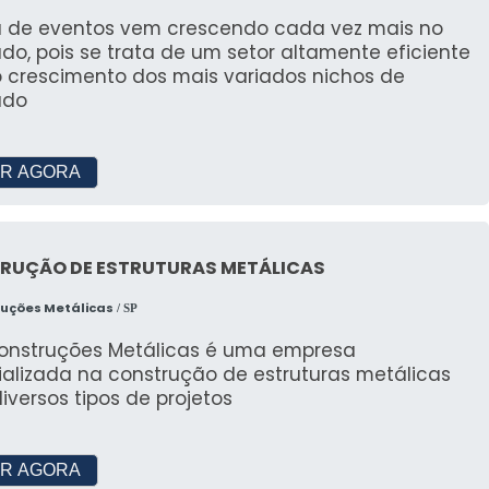
 a experiência da equipe de montagem para garantir
a de eventos vem crescendo cada vez mais no
o, pois se trata de um setor altamente eficiente
o crescimento dos mais variados nichos de
 das tendas galpão?
ado
as, armazenagem temporária e como soluções de
R AGORA
ca no mercado?
cia em atendimento, personalização de projetos e
RUÇÃO DE ESTRUTURAS METÁLICAS
ruções Metálicas
/ SP
Construções Metálicas é uma empresa
ializada na construção de estruturas metálicas
iversos tipos de projetos
R AGORA