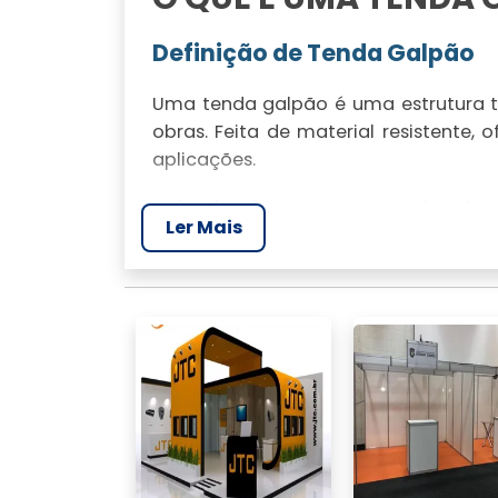
Definição de Tenda Galpão
Uma tenda galpão é uma estrutura 
obras. Feita de material resistente, 
aplicações.
Principais Vantagens do Alu
Ler Mais
O aluguel de tendas galpão oferece
benefício. Elas são adaptáveis a dife
Comparação com Outras Est
Comparado a galpões tradicionais, 
impacto ambiental. São ideais para u
APLICAÇÕES E UTILI