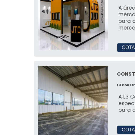
Verifique a qualidade da estrutura e
A áre
uma instalação segura.
mercad
para 
Quais são os principais usos
merc
Elas são usadas para eventos, obr
extensão de espaço.
COTA
Como a JR Tendas se desta
A JR Tendas se destaca pela excelên
CONST
oferta de serviços adicionais.
L3 Const
A L3 
espec
para d
COTA