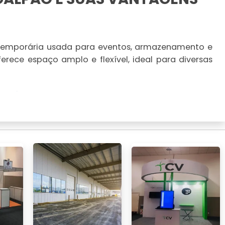
temporária usada para eventos, armazenamento e
oferece espaço amplo e flexível, ideal para diversas
guel
 soluções práticas, com montagem rápida e custo-
rentes necessidades e possuem fácil personalização.
ruturas
as tendas galpão oferecem flexibilidade e menor
so temporário e eventos corporativos.
ZAÇÕES DA TENDA GALPÃO