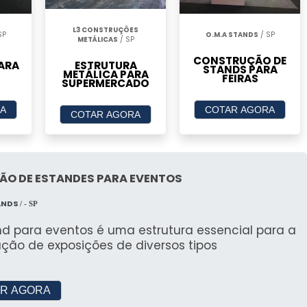
L3 CONSTRUÇÕES
SP
O.M.A STANDS
/ SP
METÁLICAS
/ SP
 galpão oferecem cobertura ampla e proteção,
CONSTRUÇÃO DE
ARA
ESTRUTURA
participantes.
STANDS PARA
METÁLICA PARA
FEIRAS
SUPERMERCADO
A
COTAR AGORA
COTAR AGORA
as galpão são ideais para proteger mercadorias,
quadas.
ÃO DE ESTANDES PARA EVENTOS
ANDS
/ - SP
ruturas são usadas para proteger equipamentos e
iga conforme o planejado.
nd para eventos é uma estrutura essencial para a
ação de exposições de diversos tipos
ENDA GALPÃO IDEAL
Largura
R AGORA