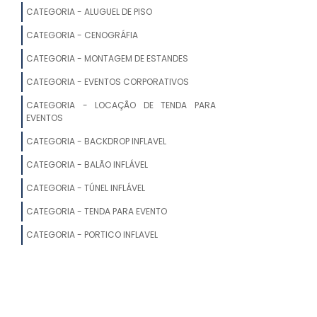
ALUGUEL DE TENDAS EM INDAIATUBA
CATEGORIA - ALUGUEL DE PISO
LOCAÇÃO DE TENDA PIRAMIDE
CATEGORIA - CENOGRÁFIA
CATEGORIA - MONTAGEM DE ESTANDES
ALUGUEL TENDA DE CRISTAL
CATEGORIA - EVENTOS CORPORATIVOS
LOCAÇÃO DE TENDAS EM SP
CATEGORIA - LOCAÇÃO DE TENDA PARA
EVENTOS
ALUGUEL DE TENDA BOLHA
CATEGORIA - BACKDROP INFLAVEL
ALUGUEL DE TENDAS MG
CATEGORIA - BALÃO INFLÁVEL
CATEGORIA - TÚNEL INFLÁVEL
ALUGUEL DE TENDAS SP PREÇO
CATEGORIA - TENDA PARA EVENTO
ALUGUEL DE TENDA DE LONA
CATEGORIA - PORTICO INFLAVEL
LOCAÇÃO DE TENDAS SANFONADAS
ALUGUEL DE TENDAS ORÇAMENTO