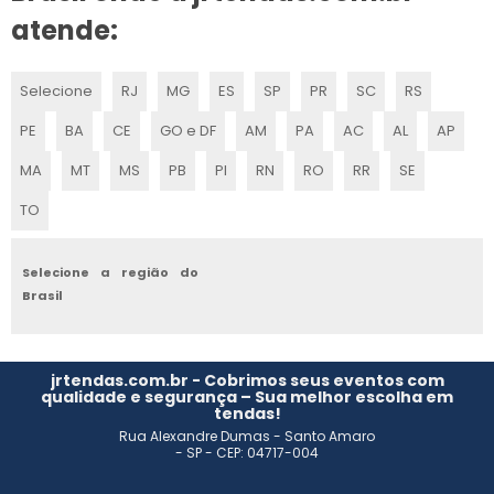
ALUGUEL DE TENDAS PARA CASAMENTO EM CAMPINAS
atende:
ALUGUEL DE TENDAS PARA ARMAZENAGEM
Selecione
RJ
MG
ES
SP
PR
SC
RS
ALUGUEL DE TENDAS SP
PE
BA
CE
GO e DF
AM
PA
AC
AL
AP
ALUGUEL DE TENDAS ITU
MA
MT
MS
PB
PI
RN
RO
RR
SE
TO
ALUGUEL DE TENDAS PARA FESTAS EM ITU
ALUGUEL DE TENDA 10X10 SP
Selecione a região do
Brasil
LOCAÇÃO DE TENDAS EM PORTO FELIZ
LOCAÇÃO DE TENDAS PARA CASAMENTO
jrtendas.com.br - Cobrimos seus eventos com
qualidade e segurança – Sua melhor escolha em
tendas!
LOCAÇÃO DE TENDAS EM ITU
Rua Alexandre Dumas - Santo Amaro
- SP - CEP: 04717-004
ALUGUEL DE TENDA SANFONADA