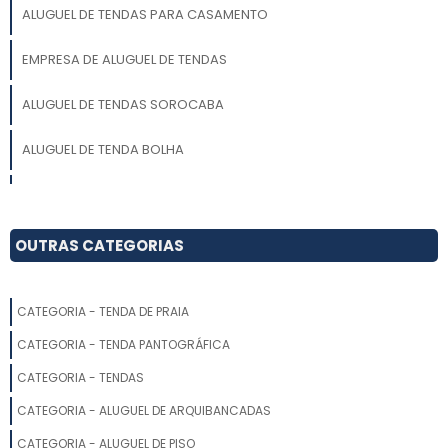
ALUGUEL DE TENDAS PARA CASAMENTO
EMPRESA DE ALUGUEL DE TENDAS
ALUGUEL DE TENDAS SOROCABA
ALUGUEL DE TENDA BOLHA
LOCAÇÃO DE TENDAS PARA EVENTOS CAMPINAS
LOCAÇÃO DE TENDAS SP
OUTRAS CATEGORIAS
ALUGUEL DE TENDA BRANCA
CATEGORIA - TENDA DE PRAIA
LOCAÇÃO DE TENDA SANFONADA SIMPLES
CATEGORIA - TENDA PANTOGRÁFICA
LOCAÇÃO DE TENDA FIXA
CATEGORIA - TENDAS
CATEGORIA - ALUGUEL DE ARQUIBANCADAS
ALUGUEL TENDAS PARA EVENTOS SP
CATEGORIA - ALUGUEL DE PISO