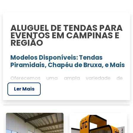
ALUGUEL DE TENDAS PARA
EVENTOS EM CAMPINAS E
REGIÃO
Modelos Disponíveis: Tendas
Piramidais, Chapéu de Bruxa, e Mais
Oferecemos uma ampla variedade de
modelos de tendas, incluindo as populares
Ler Mais
tendas piramidais e o charmoso modelo
chapéu de bruxa. Nossas soluções são ideais
para qualquer tipo de evento, garantindo
uma estrutura robusta e elegante.
Regiões Atendidas: Campinas,