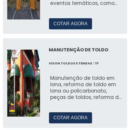
eventos temáticos, como
natal, pascoa, arraial festa
aluguel de tendas para eventos
junina, eventos em geral
campinas
para empresas privadas,
COTAR AGORA
prefeituras e ongs.
Para aluguel de tendas em Campinas,
oferecemos soluções completas com
segurança e qualidade, atendendo a todos os
MANUTENÇÃO DE TOLDO
tipos de eventos.
VISON TOLDOS E TENDAS
/ SP
Manutenção de toldo em
lona, reforma de toldo em
lona ou policarbonato,
peças de toldos, reforma de
lona
COTAR AGORA