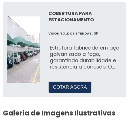
COBERTURA PARA
ESTACIONAMENTO
VISON TOLDOS E TENDAS
/ SP
Estrutura fabricada em aço
galvanizado a fogo,
garantindo durabilidade e
resistência à corrosão. O
fundo e a pintura são feitos
com esmalte acrílico
proporcionando um
COTAR AGORA
acabamento de alta
qualidade, similar à pintura
eletrostática e tela Solpak.
Essa combinação resulta
Galeria de Imagens Ilustrativas
em soluções robustas de
qualidade e esteticamente