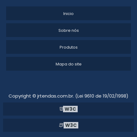
ALUGUEL DE TENDAS PARA EVENTOS CAMPINAS
Inicio
ALUGUEL DE TENDA
Sobre nós
LOCAÇÃO DE TENDAS
Produtos
LOCAÇÃO DE TENDAS PARA FESTAS SP
LOCAÇÃO DE TENDAS EM INDAIATUBA
Mapa do site
ALUGUEL DE TENDAS PIRAMIDAL
ALUGUEL DE TENDAS PARA FESTAS SP
Copyright © jrtendas.com.br. (Lei 9610 de 19/02/1998)
ALUGUEL DE TENDAS EM CABREÚVA
W3C
LOCAÇÃO DE TENDAS PARA CASAMENTO EM CAMPINAS
W3C
TENDAS E TOLDOS PARA ALUGAR