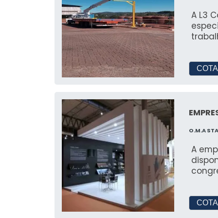
A L3 
espec
trabal
COTA
EMPRES
O.M.A ST
A emp
dispon
congre
COTA