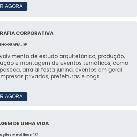
as, Octarte, Monte Stands, entre outras, todas se
R AGORA
os.
organizador de eventos?
RAFIA CORPORATIVA
opo do projeto, mas empresas como JR Tendas
ntes necessidades.
CENOGRAFIA
/ SP
volvimento de estudo arquitetônico, produção,
ografia?
rução e montagem de eventos temáticos, como
 pascoa, arraial festa junina, eventos em geral
na criação de ambientes temáticos para eventos,
mpresas privadas, prefeituras e ongs.
iar experiências únicas.
SP?
R AGORA
o JR Tendas, que lideram o mercado com serviços
GEM DE LINHA VIDA
ruções Metálicas
/ SP