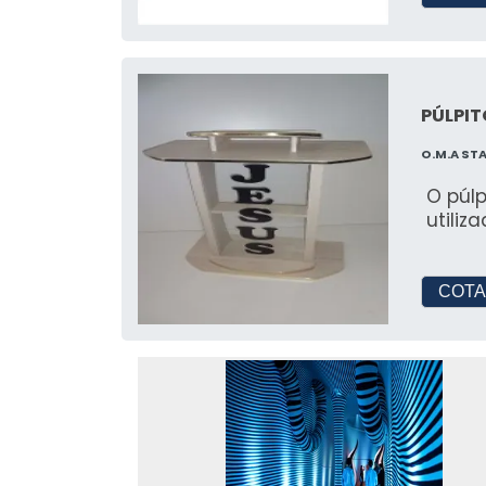
COMO ESCOLHER A M
CENOGRAFIA
PÚLPIT
Fatores a Considerar na Esc
O.M.A ST
Na escolha da melhor empresa de c
O púl
capacidade de atender às suas nece
utiliz
capacidade de entrega são fundamen
Importância da Experiência e
COTA
Empresas com um portfólio robus
entregar projetos de sucesso. A exper
Como as Empresas de Cenog
Empresas acreditadas se destacam pe
Elas seguem padrões rigorosos, garant