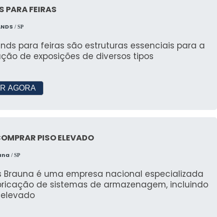
pendendo da complexidade e tamanho do evento.
 PARA FEIRAS
, oferecem pacotes personalizados para atender a
ANDS
/ SP
ografia?
nds para feiras são estruturas essenciais para a
ação de exposições de diversos tipos
ável por criar ambientes temáticos para eventos,
rução para transformar espaços.
R AGORA
TES SOBRE EMPRESAS DE
COMPRAR PISO ELEVADO
ografia do Brasil?
una
/ SP
íderes no mercado brasileiro, conhecida por sua
s Brauna é uma empresa nacional especializada
bricação de sistemas de armazenagem, incluindo
 elevado
resas de São Paulo?