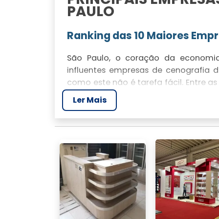
PAULO
Ranking das 10 Maiores Emp
São Paulo, o coração da economia 
influentes empresas de cenografia
como este não é tarefa fácil. Entre a
excelência em qualidade e experiên
Ler Mais
Octarte e Monte Stands, que oferecem
Critérios para Definir as Ma
Para definir as maiores empresas 
número de funcionários, faturame
oferecidos e a experiência comprov
projetos personalizados e inovadores
SERVIÇOS OFERECIDO