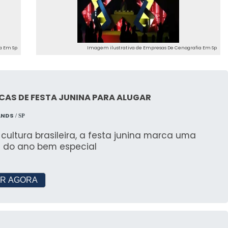
 PAULO: SEGMENTAÇÃO E
a Em Sp
Imagem ilustrativa de Empresas De Cenografia Em Sp
vançada em SP
nografia em São Paulo é avançada e atende a
orativos até grandes feiras e exposições.
AS DE FESTA JUNINA PARA ALUGAR
ANDS
 para Expandir
/ SP
ultura brasileira, a festa junina marca uma
stratégias de prospecção B2B para expandir suas
 do ano bem especial
portunidades no mercado.
TES SOBRE CENOGRAFIA
R AGORA
 um Organizador de Eventos?