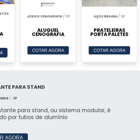
ENTOS
rporativos
JCRICO CENOGRAFIA
/ SP
AÇOS BRAUNA
/ SP
ALUGUEL
PRATELEIRAS
em soluções completas para eventos corporativos,
A
CENOGRAFIA
PORTA PALETES
ecável. Serviços incluem desde o planejamento até
iência do cliente.
COTAR AGORA
COTAR AGORA
A
Stands de Qualidade
viços mais procurados, especialmente para eventos
Monte e Octarte se destacam pela qualidade e
NTE PARA STAND
ANDS
/ - SP
periência do Cliente
tante para stand, ou sistema modular, é
do por tubos de alumínio
de cada cliente é essencial. Empresas que oferecem
ndas, garantem uma experiência única e memorável
R AGORA