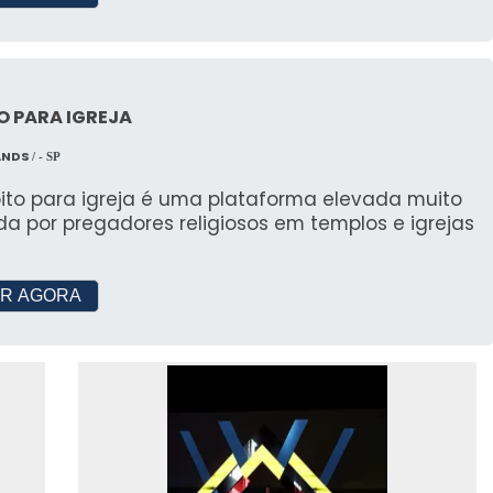
ELHOR EMPRESA DE
O PARA IGREJA
olha
ANDS
/ - SP
enografia, considere a reputação, portfólio e a
pito para igreja é uma plataforma elevada muito
ssidades específicas. A experiência no setor e a
ada por pregadores religiosos em templos e igrejas
tais.
 Portfólio
R AGORA
to, como JR Tendas, demonstram capacidade de
iência é um indicador de confiança e qualidade.
rafia Acreditadas se Destacam
la qualidade e confiabilidade dos seus serviços.
indo a satisfação do cliente.