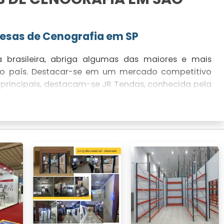
resas de Cenografia em SP
brasileira, abriga algumas das maiores e mais
 do país. Destacar-se em um mercado competitivo
s principais, destacam-se JR Tendas, conhecida pela
cia no setor. Outras empresas de renome incluem
 serviços de construção e montagem de alto nível.
iores Empresas de Cenografia
de cenografia em SP, consideramos fatores como
nto anual em milhões, qualidade dos serviços
ada no mercado. Empresas que conseguem entregar
, como a JR Tendas, são sempre bem avaliadas.
S POR EMPRESAS DE