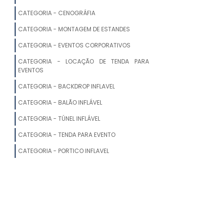
VALOR DE CENOGRAFIA CORPORATIVA
CATEGORIA - CENOGRÁFIA
CATEGORIA - MONTAGEM DE ESTANDES
CENOGRAFIA CINEMA
CATEGORIA - EVENTOS CORPORATIVOS
CENOGRAFIA TEMÁTICA
CATEGORIA - LOCAÇÃO DE TENDA PARA
EVENTOS
CENOGRAFIA EM SP
CATEGORIA - BACKDROP INFLAVEL
CENOGRAFIA INFANTIL
CATEGORIA - BALÃO INFLÁVEL
CATEGORIA - TÚNEL INFLÁVEL
CENOGRAFIA PARA LOJA SHOWROOM
CATEGORIA - TENDA PARA EVENTO
CENOGRAFIA EVENTOS CORPORATIVOS
CATEGORIA - PORTICO INFLAVEL
MELHORES EMPRESAS DE CENOGRAFIA
CENOGRAFIA DE PALCO
CENOGRAFIA PARA FEIRAS DE EVENTO