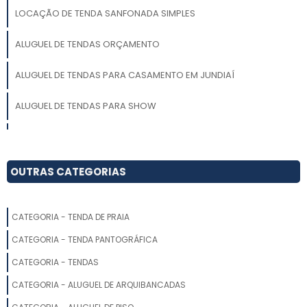
LOCAÇÃO DE TENDA SANFONADA SIMPLES
ALUGUEL DE TENDAS ORÇAMENTO
ALUGUEL DE TENDAS PARA CASAMENTO EM JUNDIAÍ
ALUGUEL DE TENDAS PARA SHOW
LOCAÇÃO DE TENDAS PARA EVENTOS EM FORTALEZA
GALPÃO LONADO LOCAÇÃO
OUTRAS CATEGORIAS
ALUGUEL DE TENDAS PARA CASAMENTO PREÇO
CATEGORIA - TENDA DE PRAIA
LOCAÇÃO TENDA GALPÃO
CATEGORIA - TENDA PANTOGRÁFICA
LOCAÇÃO DE UNIFILAS EM SP
CATEGORIA - TENDAS
CATEGORIA - ALUGUEL DE ARQUIBANCADAS
ALUGUEL DE TENDAS EM CABREÚVA