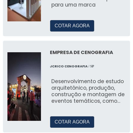
para uma marca
COTAR AGORA
EMPRESA DE CENOGRAFIA
JCRICO CENOGRAFIA
/ SP
Desenvolvimento de estudo
arquitetônico, produção,
construção e montagem de
eventos temáticos, como
natal, pascoa, arraial festa
junina, eventos em geral
para empresas privadas,
COTAR AGORA
prefeituras e ongs.