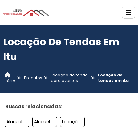
Locação De Tendas Em
Itu
Locação de tenda
Locação de
Produtos
para eventos
tendas em itu
Início
Buscas relacionadas:
Aluguel De Tenda
Aluguel Tenda De Cristal
Locação De Tenda 10x10