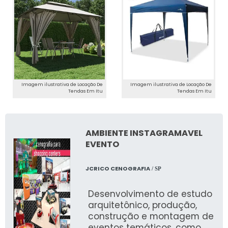
REALIZADOS
Fotos de Eventos Passados
Confira nossa galeria para ver como JR
Tendas transforma eventos com suas tendas
de alta qualidade.
Imagem ilustrativa de Locação De
Imagem ilustrativa de Locação De
Tendas Em Itu
Tendas Em Itu
Depoimentos de Clientes
Clientes satisfeitos destacam a excelência
AMBIENTE INSTAGRAMAVEL
dos serviços da JR Tendas. Leia seus
EVENTO
depoimentos e saiba mais sobre nossa
reputação.
JCRICO CENOGRAFIA
/ SP
SERVIÇOS ADICIONAIS
Desenvolvimento de estudo
arquitetônico, produção,
Montagem e Desmontagem
construção e montagem de
eventos temáticos, como