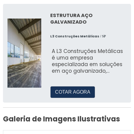
ESTRUTURA AÇO
GALVANIZADO
L3 Construções Metálicas
/ SP
A L3 Construções Metálicas
é uma empresa
especializada em soluções
em aço galvanizado,
oferecendo uma ampla
variedade de produtos e
COTAR AGORA
Galeria de Imagens Ilustrativas