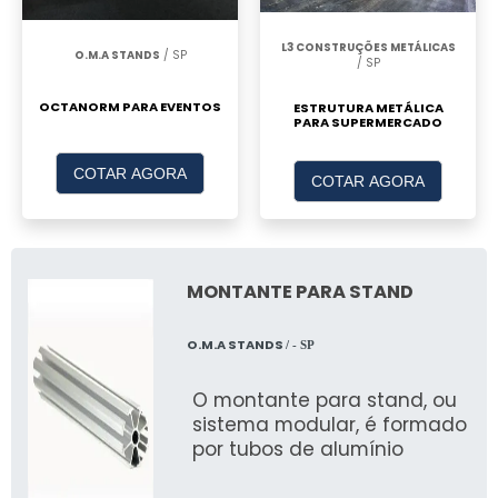
segurança e proteção contra condições
climáticas adversas.
L3 CONSTRUÇÕES METÁLICAS
O.M.A STANDS
/ SP
/ SP
SOBRE NOSSA EMPRESA
OCTANORM PARA EVENTOS
ESTRUTURA METÁLICA
PARA SUPERMERCADO
Nossa Experiência no Mercado
COTAR AGORA
COTAR AGORA
Com anos de experiência, JR Tendas é
referência em locação de tendas,
reconhecida pela qualidade e inovação em
produtos.
MONTANTE PARA STAND
Compromisso com a Satisfação do
O.M.A STANDS
Cliente
/ - SP
O montante para stand, ou
Nosso compromisso é garantir a satisfação
sistema modular, é formado
total dos clientes, oferecendo atendimento
por tubos de alumínio
personalizado e soluções sob medida.