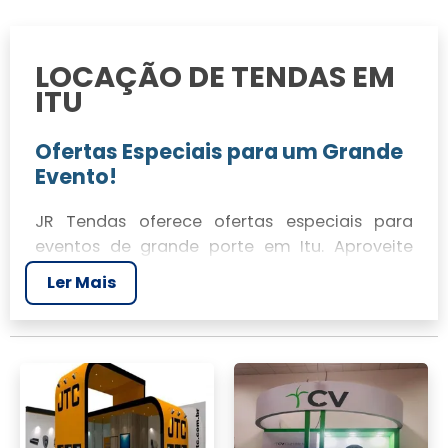
LOCAÇÃO DE TENDAS EM
ITU
Ofertas Especiais para um Grande
Evento!
JR Tendas oferece ofertas especiais para
eventos de grande porte em Itu. Aproveite
preços competitivos e condições exclusivas
Ler Mais
para garantir a melhor estrutura para seu
evento.
Qual o Valor Médio para Alugar uma
Tenda por Dia?
O valor médio para alugar uma tenda por dia