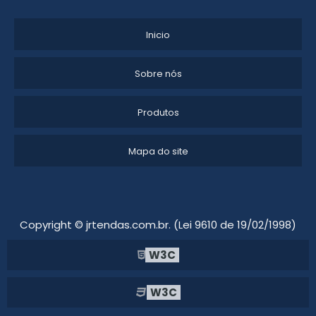
ALUGUEL DE TENDAS PARA CASAMENTO
Inicio
LOCAÇÃO DE TENDAS PARA FESTAS SP
Sobre nós
LOCAÇÃO DE TENDAS EM SALTO SP
Produtos
LOCAÇÃO DE TENDAS PARA EVENTOS EM ITU
ALUGUEL DE TENDAS MG
Mapa do site
ALUGUEL DE TENDAS PARA EVENTOS
LOCAÇÃO DE TENDAS SANFONADAS
Copyright © jrtendas.com.br. (Lei 9610 de 19/02/1998)
LOCAÇÃO DE TENDA PIRAMIDE
W3C
LOCAÇÃO DE TENDAS MG
W3C
GALPÃO DE LONA MODULAR PARA EVENTOS