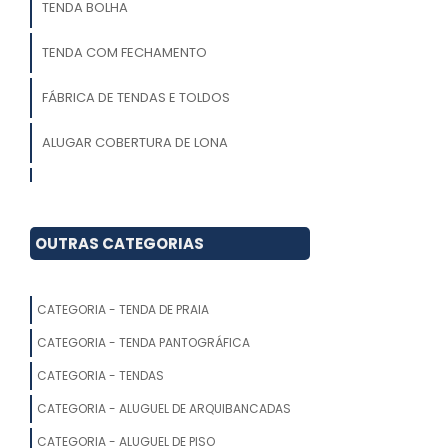
TENDA BOLHA
TENDA COM FECHAMENTO
FÁBRICA DE TENDAS E TOLDOS
ALUGAR COBERTURA DE LONA
LOCADORA DE TENDAS
FABRICANTE DE TENDAS SANFONADAS
OUTRAS CATEGORIAS
ONDE COMPRAR TENDAS PARA
EVENTOS
CATEGORIA - TENDA DE PRAIA
TENDA COMPRAR
CATEGORIA - TENDA PANTOGRÁFICA
CATEGORIA - TENDAS
MONTAGEM DE TENDA
CATEGORIA - ALUGUEL DE ARQUIBANCADAS
FÁBRICA DE TENDAS PARA EVENTOS
CATEGORIA - ALUGUEL DE PISO