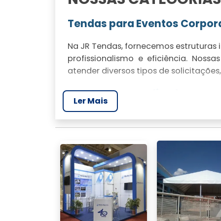
Tendas para Eventos Corpor
Na JR Tendas, fornecemos estruturas 
profissionalismo e eficiência. Noss
atender diversos tipos de solicitaçõe
Tendas Personalizadas par
Ler Mais
Organização com estilo é funda
personalizadas que combinam elegânc
criar a atmosfera perfeita no seu gran
Soluções em Armazenagem 
Nossas tendas são a solução idea
temporária. Estruturas versáteis e s
que seus produtos estejam sempre pr