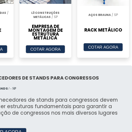
VORITOS
NDAS
/
L3 CONSTRUÇÕES
AÇOS BRAUNA
/ SP
METÁLICAS
/ SP
tilidade e Estilo
EMPRESA DE
RACK METÁLICO
E
MONTAGEM DE
ESTRUTURA
de Bruxa oferece versatilidade para eventos que
METÁLICA
ciada. Ideal para atender qualquer tipo de evento
COTAR AGORA
A
COTAR AGORA
uncionalidade
u design moderno e funcional. Possui uma estrutura
CEDORES DE STANDS PARA CONGRESSOS
montagem, sendo ideal para eventos rápidos e
ANDS
/ - SP
rnecedores de stands para congressos devem
de para Qualquer Ocasião
er estruturas fundamentais para garantir a
ação de congressos nos mais diversos lugares
a e rápida para eventos de diversas naturezas. Sua
es, ideal para feiras e exposições.