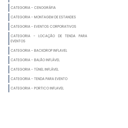
CATEGORIA - CENOGRÁFIA
FORNECEDORES DE TENDAS
CATEGORIA - MONTAGEM DE ESTANDES
FABRICANTE DE TENDAS INFLÁVEIS
CATEGORIA - EVENTOS CORPORATIVOS
TENDA CHAPÉU DE BRUXA VENDA
CATEGORIA - LOCAÇÃO DE TENDA PARA
EVENTOS
FÁBRICA DE TENDAS DE LONA
CATEGORIA - BACKDROP INFLAVEL
STAND TENDA INFLÁVEL
CATEGORIA - BALÃO INFLÁVEL
CATEGORIA - TÚNEL INFLÁVEL
TABLADO PARA TENDAS
CATEGORIA - TENDA PARA EVENTO
TENDA CHAPÉU DE BRUXA PARA
CATEGORIA - PORTICO INFLAVEL
EVENTOS
TENDA COBERTURA
TENDA BARRACA