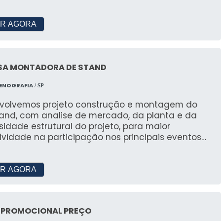
eal para empresas que necessitam de espaços
 custo.
R AGORA
Casamento: Elegância e Praticidade
de, a tenda capela é perfeita para festas de
SA MONTADORA DE STAND
ecial.
CENOGRAFIA
/ SP
GAMENTO E FINANCIAMENTO
volvemos projeto construção e montagem do
tand, com analise de mercado, da planta e da
té 48x
idade estrutural do projeto, para maior
ividade na participação nos principais eventos
to que podem ser parceladas em até 48 vezes,
il.
s.
R AGORA
de para seu Negócio
exibilidade necessária para gerenciar seu negócio
 PROMOCIONAL PREÇO