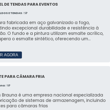
Tendas?
L DE TENDAS PARA EVENTOS
LDOS E TENDAS
nos depoimentos positivos de clientes que
/ SP
cia das nossas tendas.
tura fabricada em aço galvanizado a fogo,
indo excepcional durabilidade e resistência à
tendidas
ão. O fundo e a pintura utilizam esmalte acrílico,
upera o esmalte sintético, oferecendo um
mente elogiam nossa capacidade de inovação e
ento de alta qualidade, similar à pintura
AIS: Preço acessível; Montagem
; Equipe própria de montadores; Tendas limpas a
R AGORA
INFORMATIVOS
locação; Calhas de Chapas e de Lonas.
lpão de Lona: Quais os Benefícios?
TE PARA CÂMARA FRIA
s climatizadas em galpões de lona, proporcionando
una
/ SP
s Brauna é uma empresa nacional especializada
bricação de sistemas de armazenagem, incluindo
: A Solução Ideal para Empresas
tes para câmaras frias