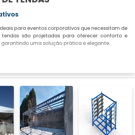
ativos
ideais para eventos corporativos que necessitam de
as tendas são projetadas para oferecer conforto e
s, garantindo uma solução prática e elegante.
a Casamentos
mental para casamentos. Oferecemos tendas
ia e funcionalidade. Cada estrutura é ideal para
de dia.
Temporária
l para empresas que necessitam de armazenagem
eguras que atendem a diversos setores, garantindo
otegidos.