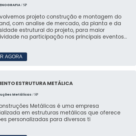
CENOGRAFIA
/ SP
ões Especiais
volvemos projeto construção e montagem do
tand, com analise de mercado, da planta e da
ções especiais são desenhadas para atender as
idade estrutural do projeto, para maior
ividade na participação nos principais eventos
il.
TES SOBRE FORNECEDORES DE
R AGORA
colher uma tenda para eventos?
ENTO ESTRUTURA METÁLICA
e convidados, localização e condições climáticas.
necessidades é essencial.
ruções Metálicas
/ SP
 tendas sanfonadas?
Construções Metálicas é uma empresa
ializada em estruturas metálicas que oferece
icidade, fácil montagem e desmontagem, sendo
es personalizadas para diversos ti