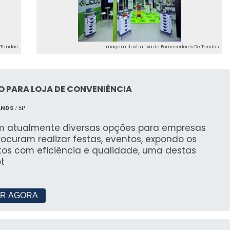
TURAS E INFRAESTRUTURA
forto e Eficiência
 Tendas
Imagem ilustrativa de Fornecedores De Tendas
cem conforto e eficiência, ideais para eventos que
 agradável.
culos: Soluções para Diversos Setores
 PARA LOJA DE CONVENIÊNCIA
ANDS
/ SP
cas para feiras e veículos, atendendo a diversos
nômicas.
em atualmente diversas opções para empresas
ocuram realizar festas, eventos, expondo os
ENTOS DE CLIENTES
tos com eficiência e qualidade, uma destas
t
tos Completados
R AGORA
s é comprovada através dos diversos projetos
ndas.