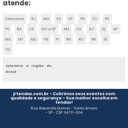
ONDE COMPRAR TENDAS PARA EVENTOS
atende:
TENDA ARMAZÉM
Selecione
RJ
MG
ES
SP
PR
SC
RS
ALUGAR COBERTURA DE LONA
PE
BA
CE
GO e DF
AM
PA
AC
AL
AP
TABLADO PARA TENDAS
MA
MT
MS
PB
PI
RN
RO
RR
SE
TO
Selecione a região do
Brasil
jrtendas.com.br - Cobrimos seus eventos com
qualidade e segurança – Sua melhor escolha em
tendas!
Rua Alexandre Dumas - Santo Amaro
- SP - CEP: 04717-004