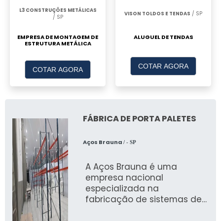
e estruturas promocionais, adaptáveis a
L3 CONSTRUÇÕES METÁLICAS
qualquer projeto de marketing.
VISON TOLDOS E TENDAS
/ SP
/ SP
Tenda Inflável para Eventos e
ALUGUEL DE TENDAS
EMPRESA DE MONTAGEM DE
ESTRUTURA METÁLICA
Promoções
COTAR AGORA
COTAR AGORA
Nossas tendas são ideais para eventos e
promoções, proporcionando um espaço
atrativo e diferenciado para stands e
exposições.
FÁBRICA DE PORTA PALETES
Uso de Tendas Infláveis em
Propaganda
Aços Brauna
/ - SP
A Aços Brauna é uma
As tendas infláveis são uma solução eficaz
empresa nacional
em propaganda, ajudando a destacar a
especializada na
empresa em meio à concorrência com um
fabricação de sistemas de
design inovador.
armazenagem, incluindo
porta paletes