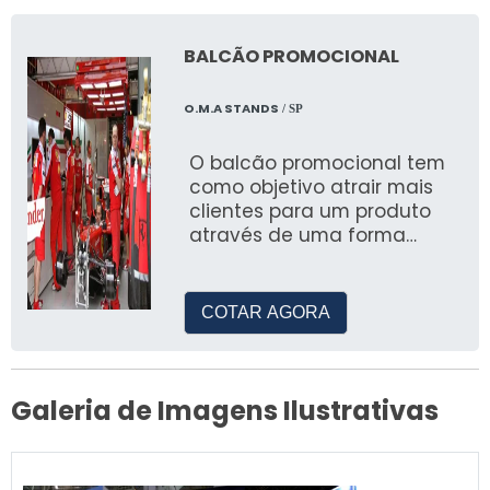
Entre em contato conosco através do nosso
BALCÃO PROMOCIONAL
site ou telefone para solicitar um orçamento
personalizado.
O.M.A STANDS
/ SP
O balcão promocional tem
como objetivo atrair mais
clientes para um produto
através de uma forma
prática e com visual
encantador
COTAR AGORA
Galeria de Imagens Ilustrativas