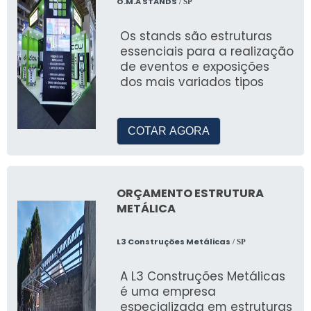
Nossas tendas são projetadas para
O.M.A STANDS
/ SP
montagem rápida, garantindo eficiência e
Os stands são estruturas
satisfação dos nossos clientes.
essenciais para a realização
PERGUNTAS FREQUENTES
de eventos e exposições
dos mais variados tipos
SOBRE FÁBRICA DE TENDA
INFLÁVEL
COTAR AGORA
Quais são as opções de
personalização disponíveis?
Oferecemos diversas opções de
ORÇAMENTO ESTRUTURA
personalização, incluindo cores, logos e
METÁLICA
design exclusivo.
L3 Construções Metálicas
/ SP
As tendas infláveis são resistentes
a intempéries?
A L3 Construções Metálicas
é uma empresa
Sim, nossas tendas são feitas com materiais
especializada em estruturas