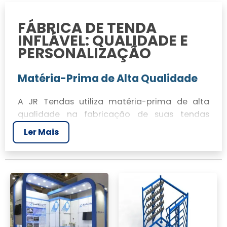
FÁBRICA DE TENDA
INFLÁVEL: QUALIDADE E
PERSONALIZAÇÃO
Matéria-Prima de Alta Qualidade
A JR Tendas utiliza matéria-prima de alta
qualidade na fabricação de suas tendas
infláveis, garantindo durabilidade e
Ler Mais
resistência para diversas aplicações.
Processo de Produção Sustentável
Nosso processo de produção é sustentável,
minimizando impactos ambientais e
promovendo práticas ecologicamente
corretas.