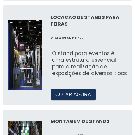
Infláveis
LOCAÇÃO DE STANDS PARA
Estamos constantemente inovando no design
FEIRAS
de tendas infláveis, oferecendo soluções
modernas e atraentes para diversos tipos de
O.M.A STANDS
/ SP
eventos.
O stand para eventos é
Soluções Personalizadas para
uma estrutura essencial
Grandes Eventos
para a realização de
exposições de diversos tipos
A MV Infláveis oferece soluções
personalizadas para grandes eventos,
garantindo que suas necessidades sejam
COTAR AGORA
atendidas com eficiência.
Montagem Rápida e Eficiência
MONTAGEM DE STANDS
Garantida