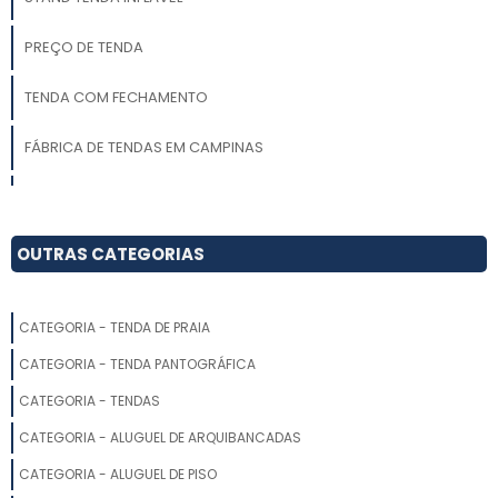
PREÇO DE TENDA
TENDA COM FECHAMENTO
FÁBRICA DE TENDAS EM CAMPINAS
COMPRAR TENDA FIXA
MONTAGEM DE TENDA
OUTRAS CATEGORIAS
TENDA 3X3 PREÇO
CATEGORIA - TENDA DE PRAIA
FÁBRICA DE TENDAS SP
CATEGORIA - TENDA PANTOGRÁFICA
FABRICANTE DE TENDAS INFLÁVEIS
CATEGORIA - TENDAS
CATEGORIA - ALUGUEL DE ARQUIBANCADAS
FABRICANTE DE TENDAS SANFONADAS
CATEGORIA - ALUGUEL DE PISO
FÁBRICA DE TENDAS DE LONA