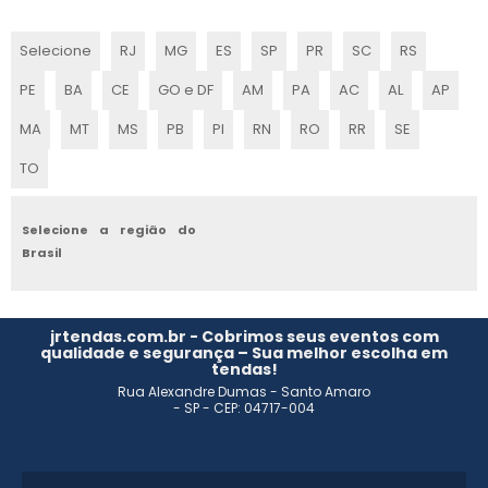
CENOGRAFIA PARA EVENTOS CORPORATIVOS
Selecione
RJ
MG
ES
SP
PR
SC
RS
CENOGRAFIA SUSTENTÁVEL
PE
BA
CE
GO e DF
AM
PA
AC
AL
AP
CENOGRAFIA DE FESTAS
MA
MT
MS
PB
PI
RN
RO
RR
SE
TO
CENOGRAFIA SP
CENOGRAFIA PARA TEATRO
Selecione a região do
Brasil
CENOGRAFIA EM SP
EMPRESAS DE CENOGRAFIA PARA EVENTOS
jrtendas.com.br - Cobrimos seus eventos com
qualidade e segurança – Sua melhor escolha em
tendas!
CENOGRAFIA STANDS
Rua Alexandre Dumas - Santo Amaro
- SP - CEP: 04717-004
CONTRATAR EMPRESA DE CENOGRAFIA
EMPRESAS DE CENOGRAFIA EM SP