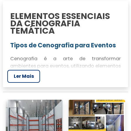
ELEMENTOS ESSENCIAIS
DA CENOGRAFIA
TEMÁTICA
Tipos de Cenografia para Eventos
Cenografia é a arte de transformar
ambientes para eventos, utilizando elementos
como materiais, cores e iluminação. Existem
Ler Mais
diferentes tipos de cenografia, incluindo
cenografia teatral, corporativa e para
eventos sociais. Cada tipo tem o objetivo de
criar uma experiência única para os
convidados, tornando o espaço adequado à
mensagem do evento.
Materiais e Cores na Cenografia