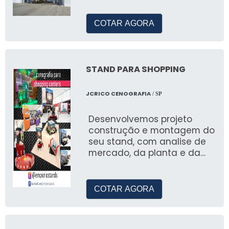
presentes na indústria.
barracões
COTAR AGORA
STAND PARA SHOPPING
JCRICO CENOGRAFIA
/ SP
Desenvolvemos projeto
construção e montagem do
seu stand, com analise de
mercado, da planta e da
necessidade estrutural do
projeto, para maior
assertividade na
COTAR AGORA
participação nos principais
eventos no Brasil.