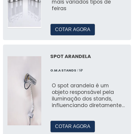
oferecem resistência e proteção.
mais variados tipos de
feiras
Como posso solicitar um
orçamento?
COTAR AGORA
Entre em contato conosco via telefone ou e-
mail para solicitar um orçamento
personalizado.
SPOT ARANDELA
O.M.A STANDS
/ SP
O spot arandela é um
objeto responsável pela
iluminação dos stands,
influenciando diretamente
na parte estética
COTAR AGORA