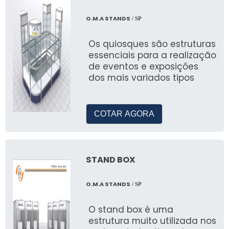
sua versatilidade e elegância.
O.M.A STANDS
/ SP
Como é feita a montagem das
tendas?
Os quiosques são estruturas
essenciais para a realização
A montagem é realizada por nossa equipe de
de eventos e exposições
profissionais, garantindo segurança e rapidez
dos mais variados tipos
no processo.
JR Tendas atende apenas
COTAR AGORA
Campinas?
Não, atendemos Campinas e diversas regiões
de São Paulo.
STAND BOX
Qual é o material utilizado nas
O.M.A STANDS
/ SP
coberturas das tendas?
O stand box é uma
Utilizamos materiais de alta qualidade que
estrutura muito utilizada nos