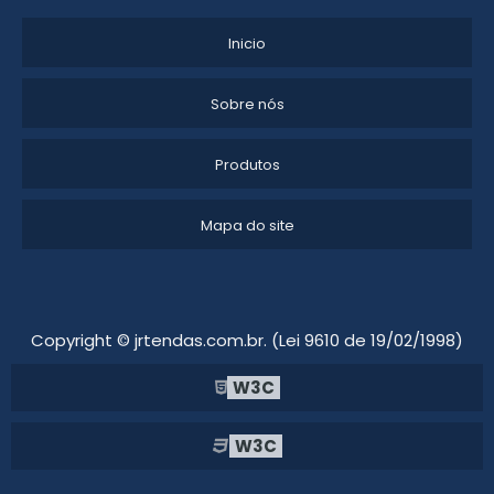
LOCAÇÃO DE TENDAS PARA EVENTOS
Inicio
ALUGUEL DE TENDAS PARA FESTAS EM ITU
Sobre nós
ALUGUEL DE TENDAS PREÇO
Produtos
ALUGUEL DE TENDA CHAPÉU DE BRUXA
LOCAÇÃO DE TENDAS PARA CASAMENTO EM CAMPINAS
Mapa do site
GALPÃO LONADO LOCAÇÃO
ALUGUEL DE TENDAS ITU
Copyright © jrtendas.com.br. (Lei 9610 de 19/02/1998)
TENDAS E TOLDOS PARA ALUGAR
W3C
ALUGUEL DE TENDAS E COBERTURAS
W3C
LOCAÇÃO DE TENDAS PARA CASAMENTO