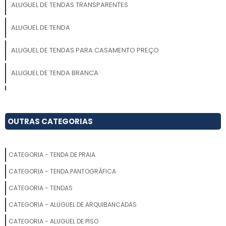
ALUGUEL DE TENDAS TRANSPARENTES
ALUGUEL DE TENDA
ALUGUEL DE TENDAS PARA CASAMENTO PREÇO
ALUGUEL DE TENDA BRANCA
ALUGUEL DE TENDAS PARA CASAMENTO EM JUNDIAÍ
LOCAÇÃO DE TENDA PIRAMIDE
OUTRAS CATEGORIAS
LOCAÇÃO DE TENDA CHAPÉU DE BRUXA
CATEGORIA - TENDA DE PRAIA
LOCAÇÃO DE TENDAS EM ITU
CATEGORIA - TENDA PANTOGRÁFICA
ALUGUEL DE TENDA GALPÃO
CATEGORIA - TENDAS
CATEGORIA - ALUGUEL DE ARQUIBANCADAS
LOCAÇÃO DE TENDAS EM PORTO FELIZ
CATEGORIA - ALUGUEL DE PISO