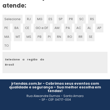
LOCAÇÃO DE TENDA 10X10
atende:
ALUGUEL DE TENDAS PARA EVENTOS
Selecione
RJ
MG
ES
SP
PR
SC
RS
EMPRESA DE LOCAÇÃO DE TENDAS
PE
BA
CE
GO e DF
AM
PA
AC
AL
AP
LOCAÇÃO DE TENDAS PARA FESTAS CAMPINAS
MA
MT
MS
PB
PI
RN
RO
RR
SE
TO
ALUGUEL DE TENDAS MG
LOCAÇÃO DE TENDA SANFONADA SIMPLES
Selecione a região do
Brasil
ALUGUEL DE TENDAS SP
LOCAÇÃO DE TENDAS E COBERTURAS
jrtendas.com.br - Cobrimos seus eventos com
qualidade e segurança – Sua melhor escolha em
tendas!
ALUGUEL DE TENDAS EM SÃO ROQUE
Rua Alexandre Dumas - Santo Amaro
- SP - CEP: 04717-004
LOCAÇÃO DE TENDAS SANFONADAS