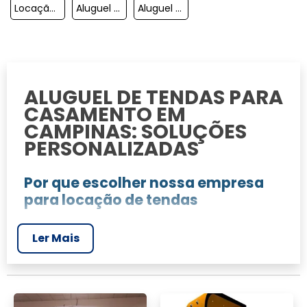
Locação De Tenda Chapéu De Bruxa
Aluguel De Tendas Em Indaiatuba
Aluguel De Tendas Campinas Preço
ALUGUEL DE TENDAS PARA
CASAMENTO EM
CAMPINAS: SOLUÇÕES
PERSONALIZADAS
Por que escolher nossa empresa
para locação de tendas
JR Tendas é referência em Campinas e região
Ler Mais
quando se trata de aluguel de tendas para
casamento. Nossa empresa oferece soluções
personalizadas, garantindo que cada evento
seja único e especial. Com nossa equipe de