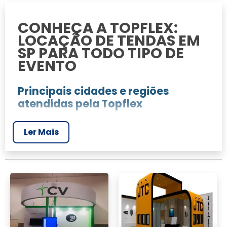
CONHEÇA A TOPFLEX:
LOCAÇÃO DE TENDAS EM
SP PARA TODO TIPO DE
EVENTO
Principais cidades e regiões
atendidas pela Topflex
Topflex atende diversas regiões de São Paulo,
Ler Mais
incluindo a capital e cidades do interior,
garantindo cobertura para eventos de todos
os portes.
Variedade de tendas: Tendas
Pirâmides, Chapéu de Bruxa e mais
Oferecemos uma ampla variedade de tendas,