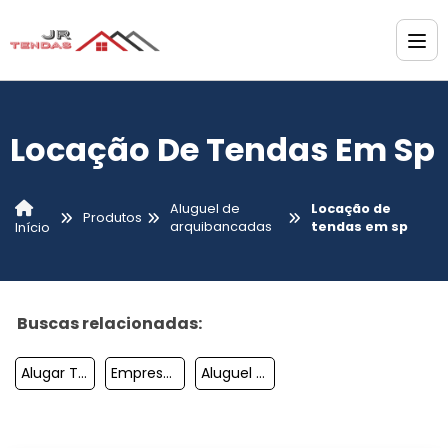
Locação De Tendas Em Sp
Aluguel de
Locação de
Produtos
arquibancadas
tendas em sp
Início
Buscas relacionadas:
Alugar Tendas Para Eventos
Empresa De Locação De Tendas
Aluguel De Tendas Itu