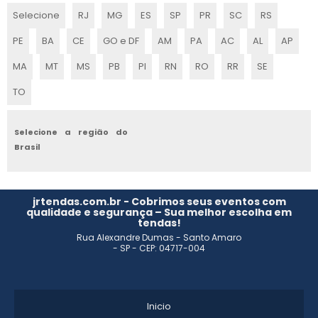
GALPÃO DE LONA MODULAR PARA EVENTOS
Selecione
RJ
MG
ES
SP
PR
SC
RS
LOCAÇÃO DE TENDAS EM PORTO FELIZ
PE
BA
CE
GO e DF
AM
PA
AC
AL
AP
LOCAÇÃO DE TENDAS MG
MA
MT
MS
PB
PI
RN
RO
RR
SE
TO
LOCAÇÃO DE TENDAS PARA CASAMENTO EM CAMPINAS
ALUGUEL DE AR CONDICIONADO PARA TENDAS
Selecione a região do
Brasil
LOCAÇÃO DE TENDAS CAMPINAS
LOCAÇÃO DE TENDAS PARA EVENTOS
jrtendas.com.br - Cobrimos seus eventos com
qualidade e segurança – Sua melhor escolha em
tendas!
ALUGUEL DE TENDAS EM INDAIATUBA
Rua Alexandre Dumas - Santo Amaro
- SP - CEP: 04717-004
ALUGUEL TENDAS PARA EVENTOS
LOCAÇÃO DE TENDA CHAPÉU DE BRUXA
Inicio