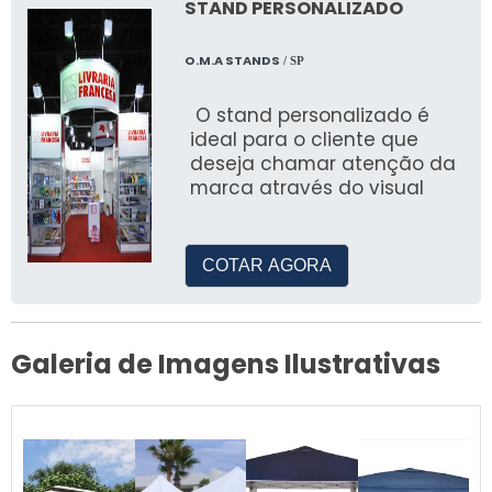
STAND PERSONALIZADO
Atendemos a capital e diversas regiões do
interior de São Paulo.
O.M.A STANDS
/ SP
Como posso obter um orçamento
O stand personalizado é
para locação de tendas?
ideal para o cliente que
deseja chamar atenção da
Entre em contato conosco via WhatsApp ou
marca através do visual
telefone para um orçamento rápido.
COTAR AGORA
Galeria de Imagens Ilustrativas