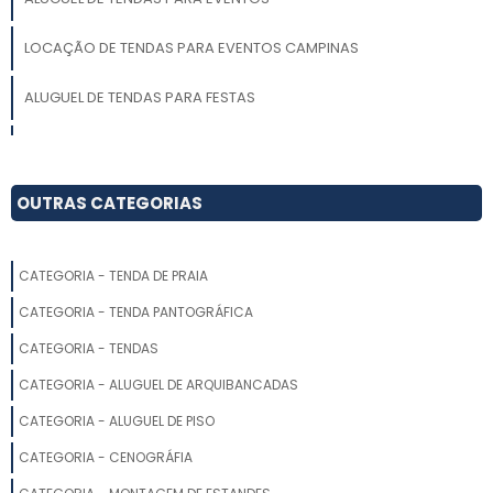
LOCAÇÃO DE TENDAS PARA EVENTOS CAMPINAS
ALUGUEL DE TENDAS PARA FESTAS
ALUGUEL DE TENDA TIPO CIRCO
ALUGUEL DE TENDAS MG
OUTRAS CATEGORIAS
ALUGUEL TENDA DE CRISTAL
CATEGORIA - TENDA DE PRAIA
PREÇO ALUGUEL TENDA 10X10
CATEGORIA - TENDA PANTOGRÁFICA
ALUGUEL DE TENDAS PARA CASAMENTO EM CAMPINAS
CATEGORIA - TENDAS
CATEGORIA - ALUGUEL DE ARQUIBANCADAS
TENDAS E TOLDOS PARA ALUGAR
CATEGORIA - ALUGUEL DE PISO
ALUGUEL DE TENDAS ITU
CATEGORIA - CENOGRÁFIA