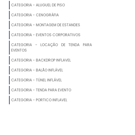
ALUGUEL DE TENDAS PARA EVENTOS SP
CATEGORIA - ALUGUEL DE PISO
LOCAÇÃO DE UNIFILAS EM SP
CATEGORIA - CENOGRÁFIA
CATEGORIA - MONTAGEM DE ESTANDES
LOCAÇÃO DE TENDAS PARA EVENTOS
EM SOROCABA
CATEGORIA - EVENTOS CORPORATIVOS
CATEGORIA - LOCAÇÃO DE TENDA PARA
ALUGUEL DE AR CONDICIONADO PARA
EVENTOS
TENDAS
CATEGORIA - BACKDROP INFLAVEL
ALUGAR TENDAS PARA CASAMENTO
CATEGORIA - BALÃO INFLÁVEL
CATEGORIA - TÚNEL INFLÁVEL
ALUGUEL DE TENDAS PARA CASAMENTO
EM CAMPINAS
CATEGORIA - TENDA PARA EVENTO
CATEGORIA - PORTICO INFLAVEL
LOCAÇÃO DE TENDAS PARA FESTAS SP
ALUGUEL DE TENDA GALPÃO
ALUGUEL DE TENDA BOLHA