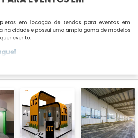
mpletas em locação de tendas para eventos em
ia na cidade e possui uma ampla gama de modelos
quer evento.
uguel
ndo tendas chapéu de bruxa e estruturas originais
eu evento.
ventos
os para se adequarem a eventos de diferentes
grandes feiras.
NOSSAS TENDAS?