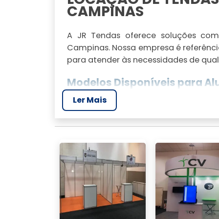
CAMPINAS
A JR Tendas oferece soluções co
Campinas. Nossa empresa é referênc
para atender às necessidades de qual
Modelos Disponíveis para Al
Ler Mais
Oferecemos diversos modelos, inclui
que garantem um toque especial ao s
Tamanhos de Tendas para E
Disponibilizamos tamanhos variad
proporções, desde pequenas festas a 
POR QUE ESCOLHER 