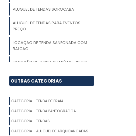
ALUGUEL DE TENDAS SOROCABA
ALUGUEL DE TENDAS PARA EVENTOS
PREÇO
LOCAÇÃO DE TENDA SANFONADA COM
BALCÃO
LOCAÇÃO DE TENDA CHAPÉU DE BRUXA
LOCAÇÃO DE TENDAS PARA
OUTRAS CATEGORIAS
ARMAZENAGEM
LOCAÇÃO DE TENDAS EM PORTO FELIZ
CATEGORIA - TENDA DE PRAIA
ALUGAR TENDAS PARA EVENTOS
CATEGORIA - TENDA PANTOGRÁFICA
CATEGORIA - TENDAS
LOCAÇÃO TENDA CRISTAL
CATEGORIA - ALUGUEL DE ARQUIBANCADAS