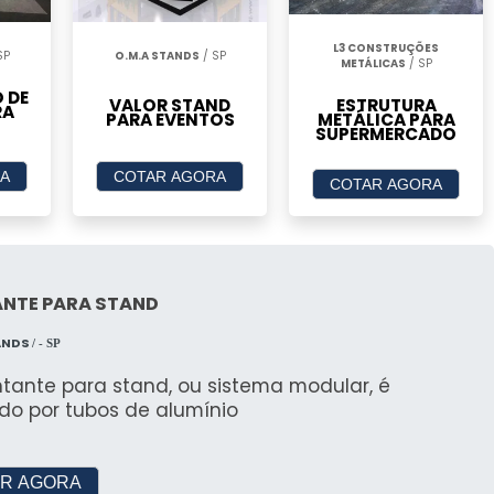
ntidas
L3 CONSTRUÇÕES
om materiais de alta qualidade, assegurando
SP
O.M.A STANDS
/ SP
METÁLICAS
/ SP
 é verificada para garantir que atende aos padrões
 DE
VALOR STAND
ESTRUTURA
RA
PARA EVENTOS
METÁLICA PARA
SUPERMERCADO
rientes
A
COTAR AGORA
COTAR AGORA
sionais altamente qualificados, garantindo que
desmontagem seja realizado com eficiência e
NTE PARA STAND
OSSA LOCAÇÃO
ANDS
/ - SP
apéu de Bruxa
tante para stand, ou sistema modular, é
do por tubos de alumínio
alização das tendas, incluindo o modelo chapéu de
R AGORA