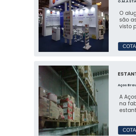
O.M.A ST
O alu
são as
visto 
COTA
ESTAN
Aços Bra
A Aço
na fa
estant
COTA