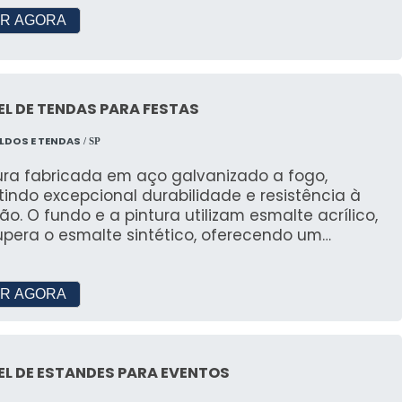
R AGORA
L DE TENDAS PARA FESTAS
LDOS E TENDAS
/ SP
tura fabricada em aço galvanizado a fogo,
indo excepcional durabilidade e resistência à
ão. O fundo e a pintura utilizam esmalte acrílico,
upera o esmalte sintético, oferecendo um
ento de alta qualidade, similar à pintura
AIS: Preço acessível; Montagem
; Equipe própria de montadores; Tendas limpas a
R AGORA
locação; Calhas de Chapas e de Lonas.
L DE ESTANDES PARA EVENTOS