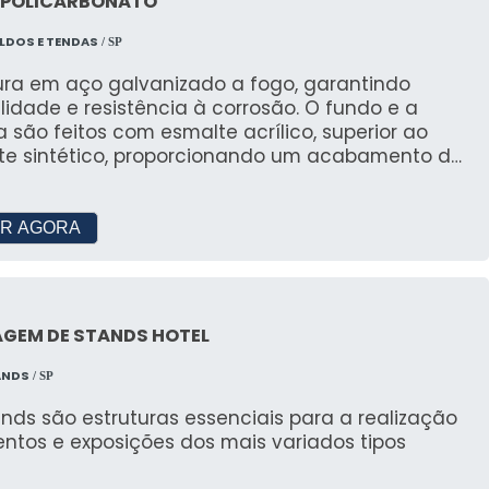
 POLICARBONATO
s para eventos?
LDOS E TENDAS
/ SP
 tamanhos que se adaptam a diferentes tipos de
tura em aço galvanizado a fogo, garantindo
 grandes eventos corporativos.
lidade e resistência à corrosão. O fundo e a
a são feitos com esmalte acrílico, superior ao
ntos campinas
te sintético, proporcionando um acabamento de
ualidade e similar à pintura eletrostática. Opções
ra locação de tendas em Campinas, oferecendo
e retráteis com placas de policarbonato
to excelente.
ta ou alveolar e garantia de 10 anos no inibidor
R AGORA
das tendas durante o evento?
s verificações de segurança e são montadas por
GEM DE STANDS HOTEL
ir um ambiente seguro.
ANDS
/ SP
 desmontagem das tendas?
nds são estruturas essenciais para a realização
ntos e exposições dos mais variados tipos
alizadas por nossa equipe de profissionais,
a segura e eficiente.