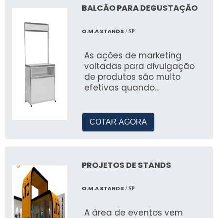
pintura eletrostática.
BALCÃO PARA DEGUSTAÇÃO
Trabalhamos com lonas
nacionais e importadas, e
O.M.A STANDS
/ SP
acionamento por manivela
ou mola, sempre
As ações de marketing
selecionando os melhores
voltadas para divulgação
materiais disponíveis no
de produtos são muito
mercado para garantir a
efetivas quando
excelência dos nossos
conseguem atingir
produtos.
diretamente o público para
o qual e
COTAR AGORA
PROJETOS DE STANDS
O.M.A STANDS
/ SP
A área de eventos vem