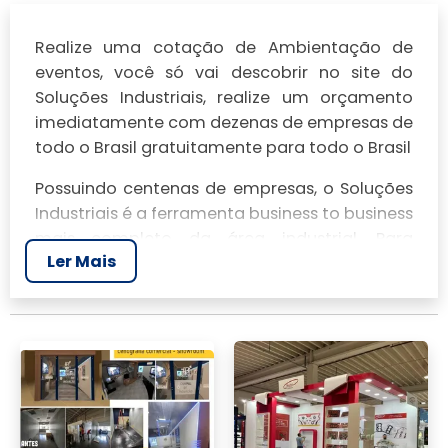
Realize uma cotação de Ambientação de
eventos, você só vai descobrir no site do
Soluções Industriais, realize um orçamento
imediatamente com dezenas de empresas de
todo o Brasil gratuitamente para todo o Brasil
Possuindo centenas de empresas, o Soluções
Industriais é a ferramenta business to business
mais completo da área industrial. Para
Ler Mais
realizar um orçamento de Ambientação de
eventos, clique em um ou mais dos
anuciantes a seguir: