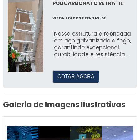
POLICARBONATO RETRATIL
VISON TOLDOS E TENDAS
/ SP
Nossa estrutura é fabricada
em aço galvanizado a fogo,
garantindo excepcional
durabilidade e resistência à
corrosão. O fundo e a
pintura utilizam esmalte
acrílico, que supera o
COTAR AGORA
esmalte sintético,
oferecendo um
acabamento de alta
qualidade, similar à pintura
Galeria de Imagens Ilustrativas
eletrostática. Além disso,
disponibilizamos lonas
nacionais e importadas,
opções de placas de
policarbonato alveolar ou