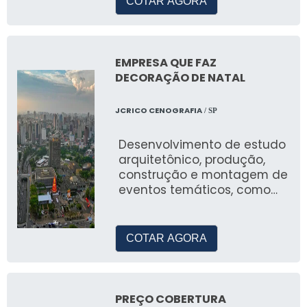
COTAR AGORA
EMPRESA QUE FAZ
DECORAÇÃO DE NATAL
JCRICO CENOGRAFIA
/ SP
Desenvolvimento de estudo
arquitetônico, produção,
construção e montagem de
eventos temáticos, como
natal, pascoa, arraial festa
junina, eventos em geral
para empresas privadas,
COTAR AGORA
prefeituras e ongs.
PREÇO COBERTURA