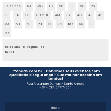
MELHORES EMPRESAS DE CENOGRAFIA
Selecione
RJ
MG
ES
SP
PR
SC
RS
QUANTO CUSTA CENOGRAFIA CORPORATIVA
PE
BA
CE
GO e DF
AM
PA
AC
AL
AP
EMPRESAS DE CENOGRAFIA SP
MA
MT
MS
PB
PI
RN
RO
RR
SE
TO
CENOGRAFIA DE NATAL
CENOGRAFIA PARA EVENTOS CORPORATIVOS
Selecione a região do
Brasil
EMPRESA DE PROJETO DE CENOGRAFIA
CENOGRAFIA PARA EVENTOS
jrtendas.com.br - Cobrimos seus eventos com
qualidade e segurança – Sua melhor escolha em
tendas!
CENOGRAFIA EVENTOS CORPORATIVOS
Rua Alexandre Dumas - Santo Amaro
- SP - CEP: 04717-004
CENOGRAFIA PARA FESTAS
EMPRESA DE AMBIENTE CENOGRÁFICOS
Inicio