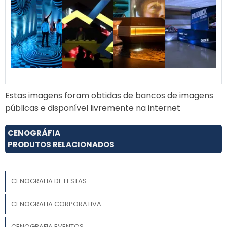
compactas, telhas
sanduíche e telas de
sombreamento. Opções
manuais ou motorizadas.
Sempre selecionamos os
melhores materiais do
mercado para garantir a
excelência e a
confiabilidade dos nossos
Estas imagens foram obtidas de bancos de imagens
produtos, atendendo às
públicas e disponível livremente na internet
suas necessidades com
eficiência e estilo.
CENOGRÁFIA
PRODUTOS RELACIONADOS
CENOGRAFIA DE FESTAS
CENOGRAFIA CORPORATIVA
CENOGRAFIA EVENTOS