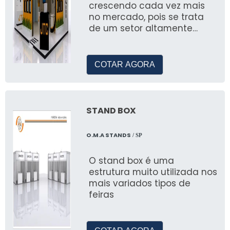
crescendo cada vez mais
no mercado, pois se trata
de um setor altamente
eficiente para o
crescimento dos mais
variados nichos de
COTAR AGORA
mercado
STAND BOX
O.M.A STANDS
/ SP
O stand box é uma
estrutura muito utilizada nos
mais variados tipos de
feiras