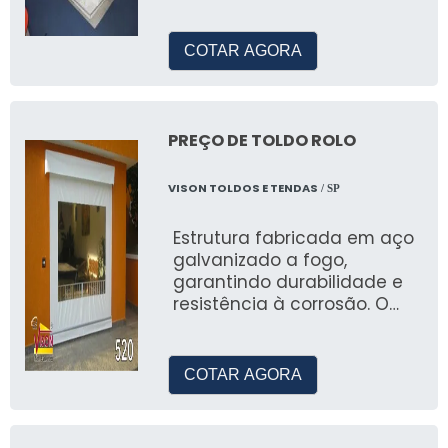
COTAR AGORA
PREÇO DE TOLDO ROLO
VISON TOLDOS E TENDAS
/ SP
Estrutura fabricada em aço
galvanizado a fogo,
garantindo durabilidade e
resistência à corrosão. O
fundo e a pintura são feitos
com esmalte acrílico,
superior ao esmalte
COTAR AGORA
sintético, proporcionando
um acabamento de alta
qualidade e similar à