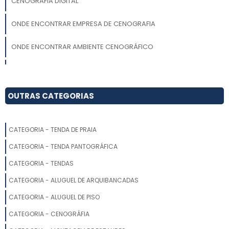
CENOGRAFIA DIGITAL
ONDE ENCONTRAR EMPRESA DE CENOGRAFIA
ONDE ENCONTRAR AMBIENTE CENOGRÁFICO
CENOGRAFIA PARA EVENTOS CORPORATIVOS SP
AMBIENTAÇÃO CORPORATIVA
OUTRAS CATEGORIAS
CENOGRAFIA DE TEATRO
CATEGORIA - TENDA DE PRAIA
CENOGRAFIA PARA EVENTOS SP
CATEGORIA - TENDA PANTOGRÁFICA
CENOGRAFIA EM SP
CATEGORIA - TENDAS
CATEGORIA - ALUGUEL DE ARQUIBANCADAS
CENOGRAFIA TEATRO
CATEGORIA - ALUGUEL DE PISO
CENOGRAFIA SUSTENTÁVEL
CATEGORIA - CENOGRÁFIA