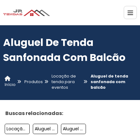
Aluguel De Tenda
Sanfonada Com Balcão
Locação de
Aluguel de tenda
Produtos
tenda para
sanfonada com
Início
eventos
balcão
Buscas relacionadas:
Locação De Tendas Para Eventos Sp
Aluguel De Tendas Piramidal
Aluguel Tenda De Cristal