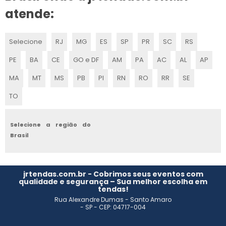
ALUGUEL DE TENDAS PARA CASAMENTO EM JUNDIAÍ
atende:
ALUGUEL DE TENDAS PARA EVENTOS CAMPINAS
Selecione
RJ
MG
ES
SP
PR
SC
RS
ALUGUEL DE TENDA SANFONADA
PE
BA
CE
GO e DF
AM
PA
AC
AL
AP
LOCAÇÃO DE TENDAS PARA EVENTOS EM FORTALEZA
MA
MT
MS
PB
PI
RN
RO
RR
SE
TO
LOCAÇÃO DE TENDAS EM INDAIATUBA
ALUGUEL DE TENDA TIPO CIRCO
Selecione a região do
Brasil
LOCAÇÃO DE TENDAS PARA EVENTOS EM ITU
ALUGUEL DE TENDAS PIRAMIDAL
jrtendas.com.br - Cobrimos seus eventos com
qualidade e segurança – Sua melhor escolha em
tendas!
ALUGUEL DE TENDAS PARA FESTAS
Rua Alexandre Dumas - Santo Amaro
- SP - CEP: 04717-004
GALPÃO LONADO LOCAÇÃO