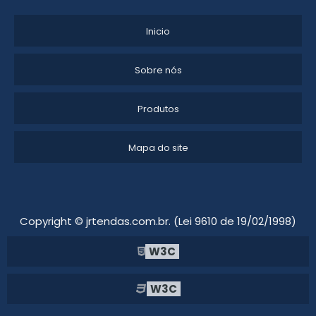
ALUGUEL DE TENDAS PARA CASAMENTO
Inicio
LOCAÇÃO DE TENDAS PARA EVENTOS EM SOROCABA
Sobre nós
LOCAÇÃO DE TENDAS E COBERTURAS
Produtos
LOCAÇÃO DE TENDAS PARA ARMAZENAGEM
ALUGUEL DE TENDA DE LONA
Mapa do site
ALUGUEL DE TENDAS EM SÃO ROQUE
ALUGUEL DE TENDAS PARA FESTAS SP
Copyright © jrtendas.com.br. (Lei 9610 de 19/02/1998)
ALUGUEL DE TENDAS PARA EVENTOS SP
W3C
LOCAÇÃO DE TENDA SANFONADA SIMPLES
W3C
ALUGUEL DE TENDA