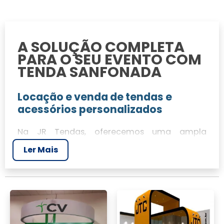
A SOLUÇÃO COMPLETA
PARA O SEU EVENTO COM
TENDA SANFONADA
Locação e venda de tendas e
acessórios personalizados
Na JR Tendas, oferecemos uma ampla
variedade de tendas e acessórios
Ler Mais
personalizados para atender a qualquer
evento. Nossas tendas sanfonadas são ideais
para eventos ao ar livre, proporcionando
proteção e um espaço funcional para seus
convidados. Explore nossas soluções de
locação e venda, adaptadas às suas