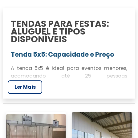
TENDAS PARA FESTAS:
ALUGUEL E TIPOS
DISPONÍVEIS
Tenda 5x5: Capacidade e Preço
A tenda 5x5 é ideal para eventos menores,
acomodando até 25 pessoas
confortavelmente. O valor de aluguel de uma
Ler Mais
tenda 5x5 com JR Tendas varia, mas
oferecemos preços competitivos para
atender suas necessidades de festa.
Tenda 6x6: Detalhes e Valor
Perfeita para eventos médios, a tenda 6x6