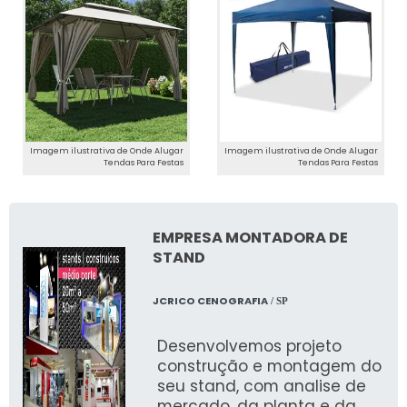
disponíveis para locação.
Aluguel de Brinquedos: Pula Pula e
Tobogã
Para festas infantis, oferecemos aluguel de
brinquedos como pula pula e tobogã,
garantindo diversão para os pequenos.
Imagem ilustrativa de Onde Alugar
Imagem ilustrativa de Onde Alugar
Tendas Para Festas
Tendas Para Festas
AVALIAÇÕES E CONTATO
PARA LOCAÇÃO DE
TENDAS
EMPRESA MONTADORA DE
STAND
Depoimentos de Clientes
JCRICO CENOGRAFIA
/ SP
Nossos clientes adoram o serviço dedicado e
Desenvolvemos projeto
de qualidade que oferecemos. Confira nossos
construção e montagem do
depoimentos e veja como JR Tendas pode
seu stand, com analise de
transformar seu evento.
mercado, da planta e da