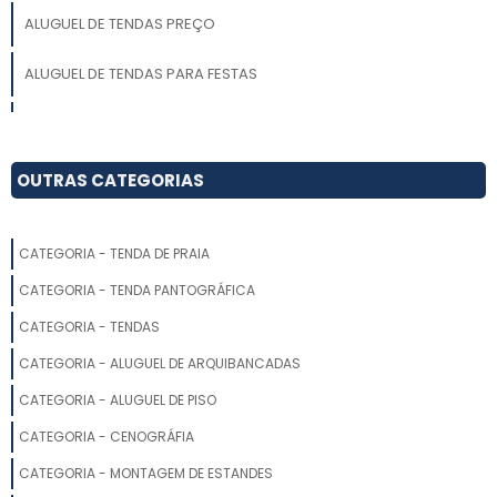
ALUGUEL DE TENDAS PREÇO
ALUGUEL DE TENDAS PARA FESTAS
ALUGUEL DE TENDA TIPO CIRCO
ALUGUEL DE TENDAS PIRAMIDAL
OUTRAS CATEGORIAS
LOCAÇÃO DE TENDAS MG
CATEGORIA - TENDA DE PRAIA
ALUGUEL DE TENDA SANFONADA COM BALCÃO
CATEGORIA - TENDA PANTOGRÁFICA
TENDA ALUGUEL
CATEGORIA - TENDAS
CATEGORIA - ALUGUEL DE ARQUIBANCADAS
LOCAÇÃO DE VENDA PARA EVENTOS
CATEGORIA - ALUGUEL DE PISO
GALPÃO LONADO LOCAÇÃO
CATEGORIA - CENOGRÁFIA
EMPRESA DE LOCAÇÃO DE TENDAS
CATEGORIA - MONTAGEM DE ESTANDES