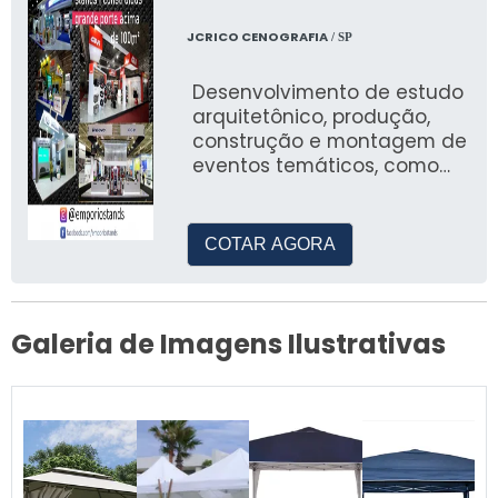
JCRICO CENOGRAFIA
/ SP
Desenvolvimento de estudo
arquitetônico, produção,
construção e montagem de
eventos temáticos, como
natal, pascoa, arraial festa
junina, eventos em geral
para empresas privadas,
COTAR AGORA
prefeituras e ongs.
Galeria de Imagens Ilustrativas