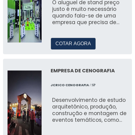
O aluguel de stand preço
Onde alugar tendas para festas?
justo é muito necessário
quando fala-se de uma
Você pode alugar tendas para festas com JR
empresa que precisa de
Tendas, especialista em locação para
destaque e visualização
eventos em Belo Horizonte.
COTAR AGORA
EMPRESA DE CENOGRAFIA
JCRICO CENOGRAFIA
/ SP
Desenvolvimento de estudo
arquitetônico, produção,
construção e montagem de
eventos temáticos, como
natal, pascoa, arraial festa
junina, eventos em geral