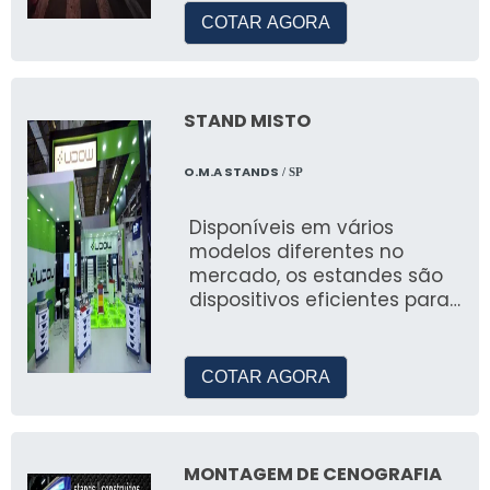
para empresas privadas,
COTAR AGORA
prefeituras e ongs.
STAND MISTO
O.M.A STANDS
/ SP
Disponíveis em vários
modelos diferentes no
mercado, os estandes são
dispositivos eficientes para
marketing e venda de
determinada marca ou
empresa
COTAR AGORA
MONTAGEM DE CENOGRAFIA