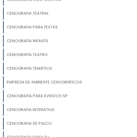
A cenografia transforma o ambiente do
evento, tornando-o mais envolvente e
CENOGRAFIA TEATRAL
memorável para os participantes,
aumentando o impacto e o sucesso do
CENOGRAFIA PARA FESTAS
evento.
CENOGRAFIA INFANTIL
CENOGRAFIA TEATRO
CENOGRAFIA TEMÁTICA
EMPRESA DE AMBIENTE CENOGRÁFICOS
CENOGRAFIA PARA EVENTOS SP
CENOGRAFIA INTERATIVA
CENOGRAFIA DE PALCO