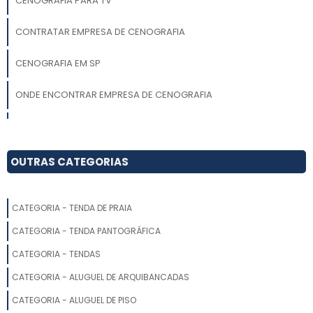
CENOGRAFIA PARA TV
CONTRATAR EMPRESA DE CENOGRAFIA
CENOGRAFIA EM SP
ONDE ENCONTRAR EMPRESA DE CENOGRAFIA
ONDE ENCONTRAR AMBIENTE CENOGRÁFICO
EMPRESA DE PROJETO DE CENOGRAFIA
OUTRAS CATEGORIAS
EMPRESAS DE CENOGRAFIA SP
CATEGORIA - TENDA DE PRAIA
QUANTO CUSTA CENOGRAFIA CORPORATIVA
CATEGORIA - TENDA PANTOGRÁFICA
CENOGRAFIA PARA LOJA SHOWROOM
CATEGORIA - TENDAS
CATEGORIA - ALUGUEL DE ARQUIBANCADAS
CENOGRAFIA DE NATAL
CATEGORIA - ALUGUEL DE PISO