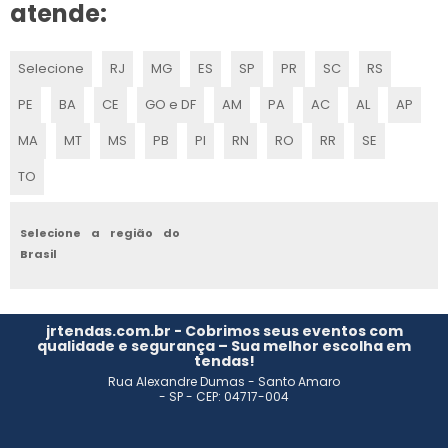
CENOGRAFIA SÃO PAULO
atende:
CENOGRAFIA PARA BUFFET INFANTIL
Selecione
RJ
MG
ES
SP
PR
SC
RS
CENOGRAFIA CINEMA
PE
BA
CE
GO e DF
AM
PA
AC
AL
AP
CENOGRAFIA EVENTOS
MA
MT
MS
PB
PI
RN
RO
RR
SE
TO
CENOGRAFIA DE TEATRO
CENOGRAFIA STANDS
Selecione a região do
Brasil
AMBIENTAÇÃO CORPORATIVA
CENOGRAFIA PARA EVENTOS
jrtendas.com.br - Cobrimos seus eventos com
qualidade e segurança – Sua melhor escolha em
tendas!
VALOR DE CENOGRAFIA CORPORATIVA
Rua Alexandre Dumas - Santo Amaro
- SP - CEP: 04717-004
AMBIENTAÇÃO DE EVENTOS