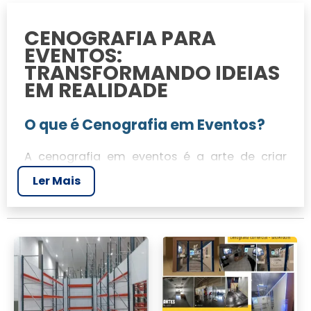
CENOGRAFIA PARA
EVENTOS:
TRANSFORMANDO IDEIAS
EM REALIDADE
O que é Cenografia em Eventos?
A cenografia em eventos é a arte de criar
ambientes que transformam ideias em
Ler Mais
realidades tangíveis. É o processo que envolve
planejamento, criação e montagem de
cenários, utilizando elementos visuais e
espaciais para enriquecer a experiência do
usuário. JR Tendas se destaca nesse mercado,
oferecendo soluções personalizadas em
cenografia eventos
cenografia
e