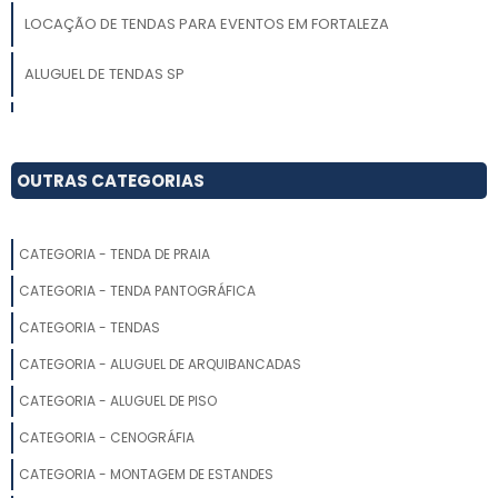
LOCAÇÃO DE TENDAS PARA EVENTOS EM FORTALEZA
ALUGUEL DE TENDAS SP
LOCAÇÃO TENDA CRISTAL
LOCAÇÃO DE TENDAS PIRAMIDAL
OUTRAS CATEGORIAS
ALUGUEL DE TENDAS PARA SHOW
CATEGORIA - TENDA DE PRAIA
TENDA GALPÃO PARA EVENTOS
CATEGORIA - TENDA PANTOGRÁFICA
ALUGAR TENDAS PARA CASAMENTO
CATEGORIA - TENDAS
CATEGORIA - ALUGUEL DE ARQUIBANCADAS
ALUGUEL DE TENDAS EM SÃO ROQUE
CATEGORIA - ALUGUEL DE PISO
LOCAÇÃO DE TENDAS SP
CATEGORIA - CENOGRÁFIA
LOCAÇÃO DE TENDAS PARA CASAMENTO
CATEGORIA - MONTAGEM DE ESTANDES