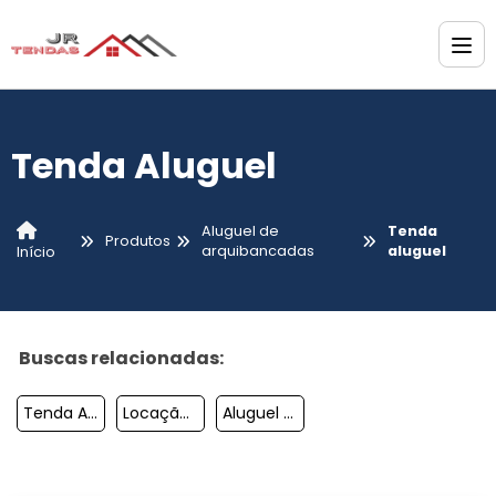
Tenda Aluguel
Aluguel de
Tenda
Produtos
arquibancadas
aluguel
Início
Buscas relacionadas:
Tenda Aluguel
Locação Tenda 5x5
Aluguel De Tenda Chapéu De Bruxa