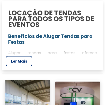
LOCAÇÃO DE TENDAS
PARA TODOS OS TIPOS DE
EVENTOS
Benefícios de Alugar Tendas para
Festas
Alugar tendas para festas oferece
flexibilidade e proteção para seus
Ler Mais
convidados. As tendas são perfeitas para
eventos ao ar livre, permitindo que você
adicione um toque elegante e seguro ao seu
evento, com garantia de qualidade e
segurança. A JR Tendas é sua parceira ideal
para locação de tendas para festas,
garantindo uma experiência memorável.