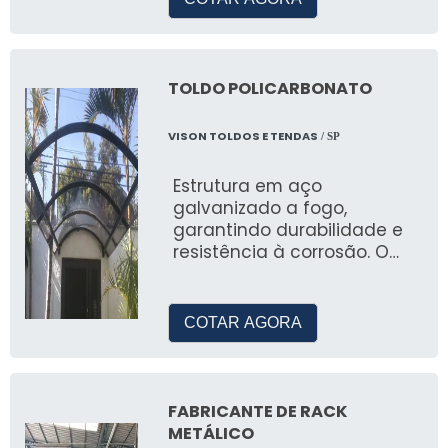
prefeituras e ongs.
entrar em contato para obter uma cotação
precisa.
TOLDO POLICARBONATO
VISON TOLDOS E TENDAS
/ SP
Estrutura em aço
galvanizado a fogo,
garantindo durabilidade e
resistência à corrosão. O
fundo e a pintura são feitos
com esmalte acrílico,
superior ao esmalte
COTAR AGORA
sintético, proporcionando
um acabamento de alta
qualidade e similar à
pintura eletrostática.
FABRICANTE DE RACK
Opções fixas e retráteis com
METÁLICO