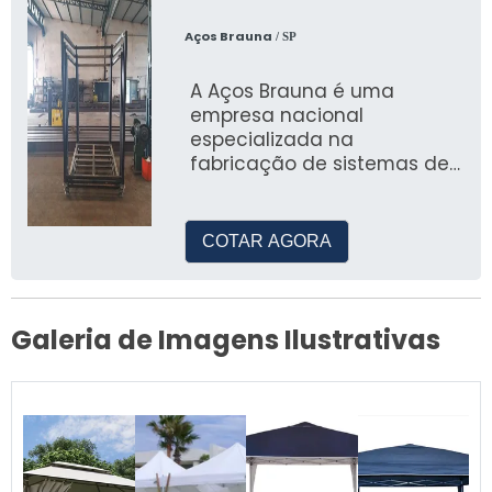
placas de policarbonato
compacta ou alveolar e
Aços Brauna
/ SP
garantia de 10 anos no
inibidor de UV.
A Aços Brauna é uma
empresa nacional
especializada na
fabricação de sistemas de
armazenagem, incluindo
racks metálicos
COTAR AGORA
Galeria de Imagens Ilustrativas