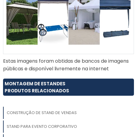
de outras feiras e optar por materiais
acessíveis sem comprometer a estética.
Quais são as tendências em stands
para feiras?
As tendências atuais em stands incluem o uso
de tecnologia digital, sustentabilidade e
experiências imersivas para atrair e engajar o
Estas imagens foram obtidas de bancos de imagens
público.
públicas e disponível livremente na internet
MONTAGEM DE ESTANDES
PRODUTOS RELACIONADOS
CONSTRUÇÃO DE STAND DE VENDAS
STAND PARA EVENTO CORPORATIVO