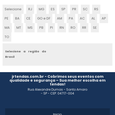
MONTAGEM DE STANDS PARA FEIRAS
Selecione
RJ
MG
ES
SP
PR
SC
RS
EMPRESAS DE STANDS PARA EVENTOS
PE
BA
CE
GO e DF
AM
PA
AC
AL
AP
ESTANDE DE EVENTOS
MA
MT
MS
PB
PI
RN
RO
RR
SE
TO
EMPRESA DE STAND
EMPRESAS DE MONTAGEM DE STANDS
Selecione a região do
Brasil
CONSTRUÇÃO DE STANDS
MONTAGEM DE STAND DE VENDAS
jrtendas.com.br - Cobrimos seus eventos com
qualidade e segurança – Sua melhor escolha em
tendas!
MONTAGEM DE ESTANDES PARA FEIRAS
Rua Alexandre Dumas - Santo Amaro
- SP - CEP: 04717-004
MONTAGEM DE STANDS
MONTAGEM DE STANDS SP
Inicio