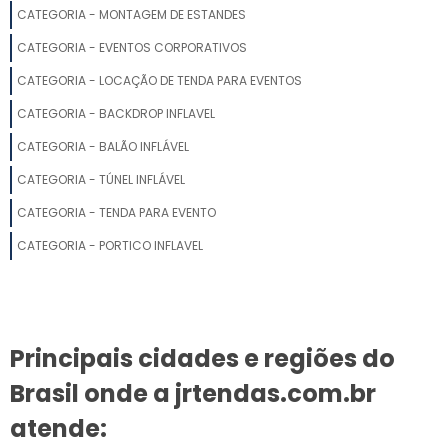
VENDA DE STANDS PARA FEIRAS
CATEGORIA - MONTAGEM DE ESTANDES
CATEGORIA - EVENTOS CORPORATIVOS
ORÇAMENTO STAND FEIRA
CATEGORIA - LOCAÇÃO DE TENDA PARA EVENTOS
STAND PARA EVENTOS
CATEGORIA - BACKDROP INFLAVEL
CATEGORIA - BALÃO INFLÁVEL
MONTADORA STANDS
CATEGORIA - TÚNEL INFLÁVEL
STANDS PARA CONSTRUTORAS
CATEGORIA - TENDA PARA EVENTO
CONSTRUÇÃO DE ESTANDE
CATEGORIA - PORTICO INFLAVEL
MONTADORA DE STANDS EM SP
STANDS SP
Principais cidades e regiões do
CONSTRUIR STAND
Brasil onde a jrtendas.com.br
STAND PARA EVENTOS PREÇO
atende: