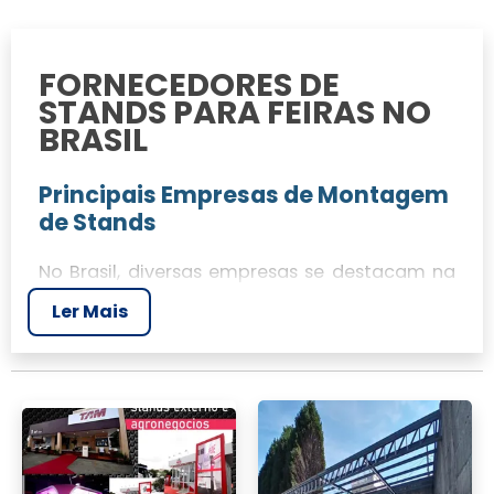
FORNECEDORES DE
STANDS PARA FEIRAS NO
BRASIL
Principais Empresas de Montagem
de Stands
No Brasil, diversas empresas se destacam na
montagem de estandes para eventos,
Ler Mais
oferecendo qualidade e inovação. JR Tendas
é um nome que se destaca entre os
fornecedores de stands, graças à sua
expertise em entregar soluções
personalizadas para cada projeto.
Comparação entre Stands