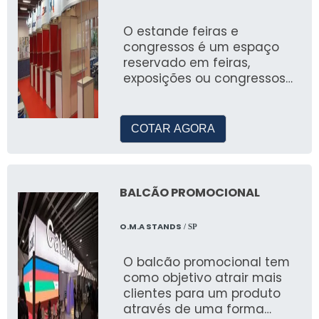
Criar experiências sensoriais no estande pode
O estande feiras e
congressos é um espaço
aumentar o engajamento dos visitantes e
reservado em feiras,
fortalecer a brand experience, tornando a
exposições ou congressos
presença da marca mais marcante em
para determinada empresa
eventos.
para realizar a exposição
COTAR AGORA
Impacto da Iluminação e
Cenografia
A iluminação é um elemento crucial na
BALCÃO PROMOCIONAL
cenografia, capaz de destacar produtos e
criar ambientes acolhedores e atraentes para
O.M.A STANDS
/ SP
os visitantes.
O balcão promocional tem
Casos de Sucesso: Prêmios Fenasan
como objetivo atrair mais
e Fispal
clientes para um produto
através de uma forma