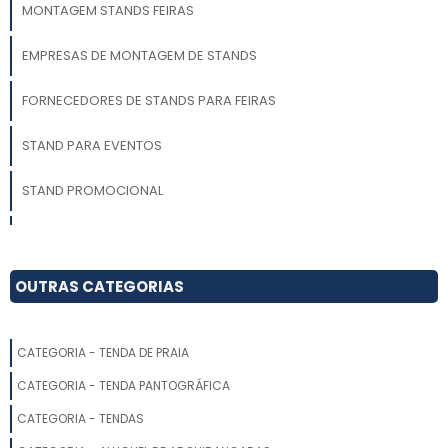
MONTAGEM STANDS FEIRAS
EMPRESAS DE MONTAGEM DE STANDS
FORNECEDORES DE STANDS PARA FEIRAS
STAND PARA EVENTOS
STAND PROMOCIONAL
MONTAGEM DE STAND PARA FEIRAS
CONSTRUÇÃO DE STANDS
OUTRAS CATEGORIAS
CONSTRUÇÃO DE STAND DE VENDAS
CATEGORIA - TENDA DE PRAIA
EMPRESAS DE MONTAGEM DE STANDS EM SP
CATEGORIA - TENDA PANTOGRÁFICA
STAND EMPRESA
CATEGORIA - TENDAS