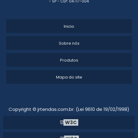
- SP - CEP: 04717-004
STAND PARA EVENTOS PREÇO
PROJETO DE ESTANDE
Inicio
STANDS PARA CONSTRUTORAS
Sobre nós
EMPRESAS DE STANDS PARA FEIRAS
Produtos
MONTAGEM DE STANDS E EXPOSIÇÕES
STAND PARA EVENTO CORPORATIVO
Mapa do site
CONSTRUÇÃO DE ESTANDE
MONTADORA STANDS
Copyright © jrtendas.com.br. (Lei 9610 de 19/02/1998)
MONTAR UM STAND
W3C