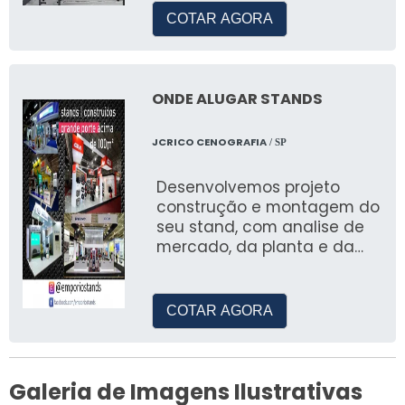
COTAR AGORA
ONDE ALUGAR STANDS
JCRICO CENOGRAFIA
/ SP
Desenvolvemos projeto
construção e montagem do
seu stand, com analise de
mercado, da planta e da
necessidade estrutural do
projeto, para maior
assertividade na
COTAR AGORA
participação nos principais
eventos no Brasil.
Galeria de Imagens Ilustrativas