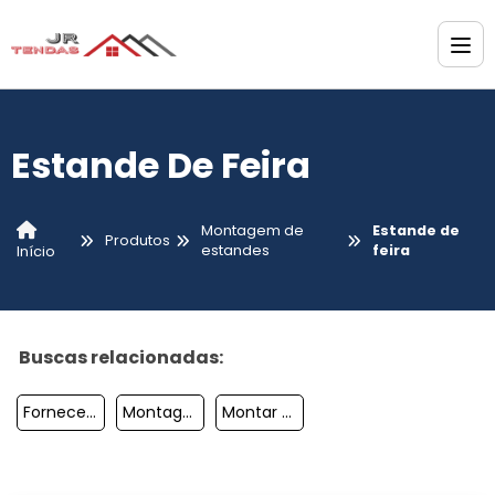
Estande De Feira
Montagem de
Estande de
Produtos
estandes
feira
Início
Buscas relacionadas:
Fornecedores De Stand Para Exposições
Montagem De Stands Sp
Montar Um Stand