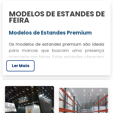
MODELOS DE ESTANDES DE
FEIRA
Modelos de Estandes Premium
Os modelos de estandes premium são ideais
para marcas que buscam uma presença
marcante em feiras. Estes estandes oferecem
designs sofisticados e materiais de alta
Ler Mais
qualidade, garantindo um impacto visual
impressionante.
Modelos de Estandes Básico
Os estandes básicos são perfeitos para
empresas que desejam uma solução
econômica sem comprometer a