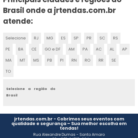
MONTADORA DE STANDS
Brasil onde a jrtendas.com.br
EMPRESAS MONTADORAS DE STANDS
atende:
MONTAGEM DE STAND DE VENDAS
Selecione
RJ
MG
ES
SP
PR
SC
RS
MONTAGEM DE STANDS PARA FEIRAS
PE
BA
CE
GO e DF
AM
PA
AC
AL
AP
MONTAGEM DE STANDS SP
MA
MT
MS
PB
PI
RN
RO
RR
SE
TO
EMPRESA DE MONTAGEM DE ESTANDES
VENDA DE STANDS PARA FEIRAS
Selecione a região do
Brasil
ESTANDE DE EVENTOS
MONTAGEM DE ESTANDES
jrtendas.com.br - Cobrimos seus eventos com
qualidade e segurança – Sua melhor escolha em
tendas!
FORNECEDORES DE STANDS
Rua Alexandre Dumas - Santo Amaro