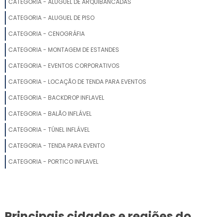
CATEGORIA - ALUGUEL DE ARQUIBANCADAS
ESTANDES PARA FEIRAS E EVENTOS
CATEGORIA - ALUGUEL DE PISO
MONTADORA DE STANDS EM SP
CATEGORIA - CENOGRÁFIA
QUANTO CUSTA A LOCAÇÃO DE STAND PARA EVENTO
CATEGORIA - MONTAGEM DE ESTANDES
CATEGORIA - EVENTOS CORPORATIVOS
FABRICANTES DE STANDS PARA FEIRAS
CATEGORIA - LOCAÇÃO DE TENDA PARA EVENTOS
MONTAGEM DE STANDS PARA FEIRAS SP
CATEGORIA - BACKDROP INFLAVEL
CATEGORIA - BALÃO INFLÁVEL
STAND PROMOCIONAL PREÇO
CATEGORIA - TÚNEL INFLÁVEL
MONTAGEM DE STANDS PARA EVENTOS
CATEGORIA - TENDA PARA EVENTO
STANDS PARA FEIRAS E EVENTOS
CATEGORIA - PORTICO INFLAVEL
STANDS SP
EMPRESA DE STAND
Principais cidades e regiões do