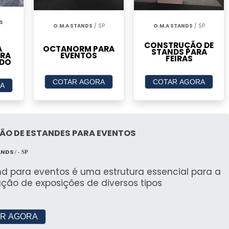
matizadores eficientes, são ideais para manter o
vento.
S
O.M.A STANDS
/ SP
O.M.A STANDS
/ SP
NOSSA EMPRESA PARA
CONSTRUÇÃO DE
?
OCTANORM PARA
A
STANDS PARA
EVENTOS
ARA
FEIRAS
ADO
e Garantia de Qualidade
COTAR AGORA
COTAR AGORA
A
mento profissional e personalizado, atendendo a
lientes. Com acessórios de qualidade e garantia,
ÃO DE ESTANDES PARA EVENTOS
Mercado
ANDS
/ - SP
nd para eventos é uma estrutura essencial para a
, com preços competitivos e equipamentos de alta
ação de exposições de diversos tipos
aos seus favoritoslocação é garantir eficiência e
R AGORA
ossos Clientes