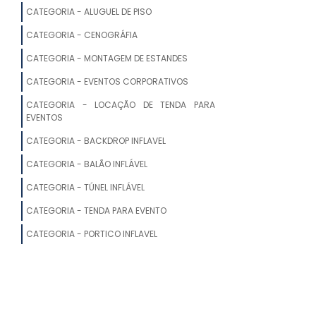
ALUGUEL DE TENDAS TRANSPARENTES
CATEGORIA - ALUGUEL DE PISO
CATEGORIA - CENOGRÁFIA
LOCAÇÃO DE TENDAS EM INDAIATUBA
CATEGORIA - MONTAGEM DE ESTANDES
LOCAÇÃO DE TENDAS E COBERTURAS
CATEGORIA - EVENTOS CORPORATIVOS
LOCAÇÃO DE TENDAS EM PORTO FELIZ
CATEGORIA - LOCAÇÃO DE TENDA PARA
EVENTOS
ONDE ALUGAR TENDAS PARA FESTAS
CATEGORIA - BACKDROP INFLAVEL
GALPÃO DE LONA MODULAR PARA
CATEGORIA - BALÃO INFLÁVEL
EVENTOS
CATEGORIA - TÚNEL INFLÁVEL
LOCAÇÃO DE TENDAS PARA FESTAS
CATEGORIA - TENDA PARA EVENTO
CATEGORIA - PORTICO INFLAVEL
ALUGUEL DE TENDA
ALUGUEL DE TENDAS PARA CASAMENTO
PREÇO