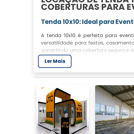
COBERTURAS PARA E
Tenda 10x10: Ideal para Even
A tenda 10x10 é perfeita para eve
versatilidade para festas, casamento
garantindo uma cobertura segura e a
Ler Mais
Como a Estrutura Piramidal
Com uma estrutura piramidal, as t
diferentes condições climáticas. A 
ambientes industriais.
Climatização e Conforto: Te
Condicionado
Oferecemos tendas climatizadas 