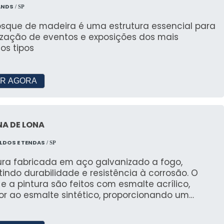
ANDS
/ SP
uel de tendas?
osque de madeira é uma estrutura essencial para
as varia conforme o tamanho e especificações.
lização de eventos e exposições dos mais
 orçamento personalizado.
os tipos
s?
R AGORA
00 pessoas, dependendo da disposição interna.
ras cabem em uma tenda 10x10?
A DE LONA
as com 4 cadeiras em uma tenda 10x10.
LDOS E TENDAS
/ SP
ma tenda 5x5?
tura fabricada em aço galvanizado a fogo,
indo durabilidade e resistência à corrosão. O
eralmente mais acessível, mas depende das
e a pintura são feitos com esmalte acrílico,
or ao esmalte sintético, proporcionando um
nos para detalhes.
mento de alta qualidade e similar à pintura
stática. Trabalhamos com lonas nacionais e
os favoritoslocação?