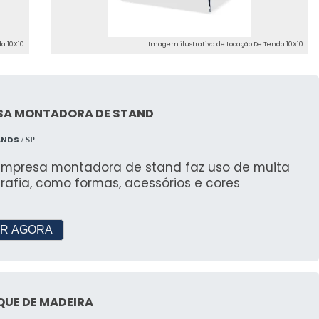
anizar festas elegantes e eventos empresariais,
e bem-estruturado.
a 10X10
Imagem ilustrativa de Locação De Tenda 10X10
GURANÇA: LOCAÇÃO DE
TRIA
ões para Empresas
SA MONTADORA DE STAND
ANDS
/ SP
em seguras para empresas, com tendas robustas
os contra intempéries.
mpresa montadora de stand faz uso de muita
rafia, como formas, acessórios e cores
iais para Locação
nciais para locação, incluindo tendas, acessórios e
R AGORA
iência completa e segura para nossos clientes.
ENTES SOBRE LOCAÇÃO DE
QUE DE MADEIRA