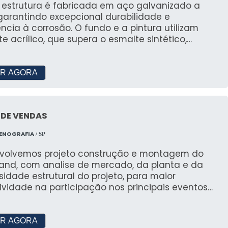
 estrutura é fabricada em aço galvanizado a
garantindo excepcional durabilidade e
ência à corrosão. O fundo e a pintura utilizam
e acrílico, que supera o esmalte sintético,
cendo um acabamento de alta qualidade, similar
ura eletrostática. Além disso, disponibilizamos
 nacionais e importadas, opções de placas de
R AGORA
arbonato alveolar ou compactas, telhas
íche e telas de sombreamento. Opções manuais
torizadas. Sempre selecionamos os melhores
 DE VENDAS
iais do mercado para garantir a excelência e a
abilidade dos nossos produtos, atendendo às
CENOGRAFIA
/ SP
ecessidades com eficiência e estilo.
volvemos projeto construção e montagem do
tand, com analise de mercado, da planta e da
idade estrutural do projeto, para maior
ividade na participação nos principais eventos
il.
R AGORA