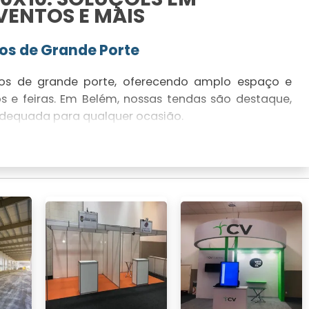
VENTOS E MAIS
tos de Grande Porte
ntos de grande porte, oferecendo amplo espaço e
s e feiras. Em Belém, nossas tendas são destaque,
dequada para qualquer ocasião.
 Oferece Segurança
endas 10x10 são robustas e seguras, suportando
segurança é uma prioridade em eventos gerais e em
ndas Climatizadas com Ar-
com ar-condicionado, garantindo conforto em