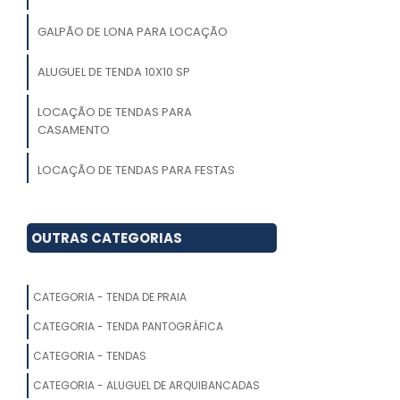
GALPÃO DE LONA PARA LOCAÇÃO
ALUGUEL DE TENDA 10X10 SP
LOCAÇÃO DE TENDAS PARA
CASAMENTO
LOCAÇÃO DE TENDAS PARA FESTAS
CAMPINAS
ALUGUEL DE TENDA PIRAMIDE
OUTRAS CATEGORIAS
ALUGUEL DE TENDAS EM CAMPINAS
CATEGORIA - TENDA DE PRAIA
LOCAÇÃO DE TENDAS PARA EVENTOS
EM FORTALEZA
CATEGORIA - TENDA PANTOGRÁFICA
CATEGORIA - TENDAS
ALUGUEL DE TENDAS CAMPINAS PREÇO
CATEGORIA - ALUGUEL DE ARQUIBANCADAS