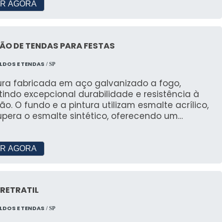
tadas, e acionamento por manivela ou mola,
R AGORA
e selecionando os melhores materiais disponíveis
slocação para garantir o melhor serviço e suporte
rcado para garantir a excelência dos nossos
os.
ÃO DE TENDAS PARA FESTAS
LDOS E TENDAS
/ SP
tura fabricada em aço galvanizado a fogo,
indo excepcional durabilidade e resistência à
ão. O fundo e a pintura utilizam esmalte acrílico,
upera o esmalte sintético, oferecendo um
ento de alta qualidade, similar à pintura
AIS: Preço acessível; Montagem
; Equipe própria de montadores; Tendas limpas a
R AGORA
locação; Calhas de Chapas e de Lonas.
RETRATIL
LDOS E TENDAS
/ SP