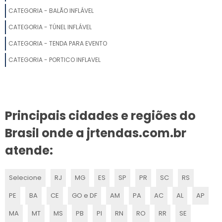
CATEGORIA - BALÃO INFLÁVEL
CATEGORIA - TÚNEL INFLÁVEL
CATEGORIA - TENDA PARA EVENTO
CATEGORIA - PORTICO INFLAVEL
Principais cidades e regiões do
Brasil onde a jrtendas.com.br
atende:
Selecione
RJ
MG
ES
SP
PR
SC
RS
PE
BA
CE
GO e DF
AM
PA
AC
AL
AP
MA
MT
MS
PB
PI
RN
RO
RR
SE