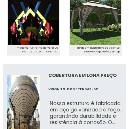
Case de Sucesso
Empresas que contrataram serviços
profissionais relataram maior satisfação e
sucesso em seus eventos corporativos.
RESUMO DOS PREÇOS
Imagem ilustrativa de Valor De
Imagem ilustrativa de Valor De
Eventos Corporativos Em Sp
Eventos Corporativos Em Sp
PARA COMPONENTES
ADICIONAIS
COBERTURA EM LONA PREÇO
Alimentação e Catering
VISON TOLDOS E TENDAS
/ SP
Serviços de catering para eventos podem
custar de R$ 50 a R$ 200 por pessoa,
Nossa estrutura é fabricada
dependendo do menu e das opções
em aço galvanizado a fogo,
escolhidas.
garantindo durabilidade e
resistência à corrosão. O
TI, Iluminação e Equipamentos de
fundo e a pintura são feitos