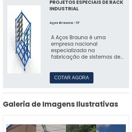
qualidade, similar à pintura
PROJETOS ESPECIAIS DE RACK
eletrostática.
INDUSTRIAL
Disponibilizamos lonas
nacionais e importadas,
Aços Brauna
/ SP
tamanho sob encomendas
e cores variadas.
A Aços Brauna é uma
empresa nacional
especializada na
fabricação de sistemas de
armazenagem, incluindo
projetos especiais de rack
industrial
COTAR AGORA
Galeria de Imagens Ilustrativas