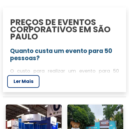
PREÇOS DE EVENTOS
CORPORATIVOS EM SÃO
PAULO
Quanto custa um evento para 50
pessoas?
O custo para realizar um evento para 50
pessoas em São Paulo varia dependendo do
Ler Mais
local e dos serviços incluídos. Geralmente, o
preço gira em torno de R$ 5.000 a R$ 10.000,
incluindo aluguel de espaço, alimentação e
decoração simples.
Custo de uma festa para 100
pessoas?