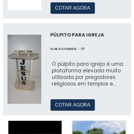
COTAR AGORA
Serviços Incluídos no Pacote
Serviços como catering, decoração, e
equipamentos de áudio e vídeo influenciam
PÚLPITO PARA IGREJA
diretamente os valores finais do evento.
O.M.A STANDS
/ - SP
VANTAGENS DE
CONTRATAR UMA
O púlpito para igreja é uma
EMPRESA DE
plataforma elevada muito
ORGANIZAÇÃO DE
utilizada por pregadores
religiosos em templos e
EVENTOS
igrejas
Benefícios de Serviços Profissionais
COTAR AGORA
Contratar uma empresa especializada como
a JR Tendas garante qualidade e eficiência,
além de otimização do orçamento.