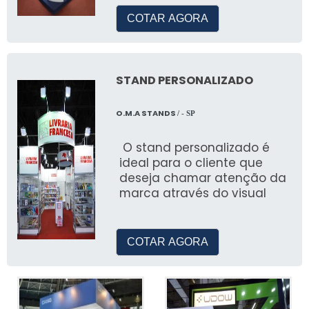
As tendas infláveis são altamente
COTAR AGORA
personalizáveis, permitindo a aplicação de
logomarcas para maior visibilidade em
eventos. A personalização é feita de acordo
com as especificações do cliente.
STAND PERSONALIZADO
Uso de Materiais: Nyllon e
O.M.A STANDS
/ - SP
Emborrachado
O stand personalizado é
JR Tendas utiliza materiais como nyllon e
ideal para o cliente que
deseja chamar atenção da
emborrachado na fabricação de suas tendas,
marca através do visual
garantindo resistência e durabilidade. Esses
materiais são aplicados para atender
diferentes necessidades.
COTAR AGORA
Versatilidade e Qualidade dos
Produtos