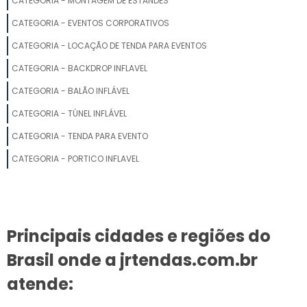
TENDA 3X3 PREÇO
CATEGORIA - MONTAGEM DE ESTANDES
CATEGORIA - EVENTOS CORPORATIVOS
TENDA COBERTURA
CATEGORIA - LOCAÇÃO DE TENDA PARA EVENTOS
QUANTO CUSTA UMA TENDA
CATEGORIA - BACKDROP INFLAVEL
CATEGORIA - BALÃO INFLÁVEL
ALUGAR COBERTURA DE LONA
CATEGORIA - TÚNEL INFLÁVEL
MONTAGEM DE TENDA
CATEGORIA - TENDA PARA EVENTO
FÁBRICA DE TENDAS DE LONA
CATEGORIA - PORTICO INFLAVEL
FORNECEDOR DE LONAS PARA TENDAS
TENDA ARMAZÉM
Principais cidades e regiões do
TENDA BARRACA
Brasil onde a jrtendas.com.br
LOCADORA DE TENDAS
atende: