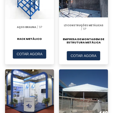
inflável 3x3 metros é uma escolha popular
para stands personalizados em eventos.
Conta com cortinas laterais e um motor que
garante inflabilidade rápida.
L3 CONSTRUÇÕES METÁLICAS
AÇOS BRAUNA
/ SP
/ SP
Tenda Inflável Aranha 3,5 x 3,5
RACK METÁLICO
EMPRESA DE MONTAGEM DE
Metros
ESTRUTURA METÁLICA
A tenda inflável aranha oferece um design
COTAR AGORA
COTAR AGORA
inovador e é amplamente usada em eventos
que necessitam de impacto visual. Fabricada
com materiais de alta qualidade para
garantir resistência.
Tenda Inflável Casinha 5 x 5 Metros
Perfeita para eventos de grande porte, a
tenda casinha 5x5 metros proporciona amplo