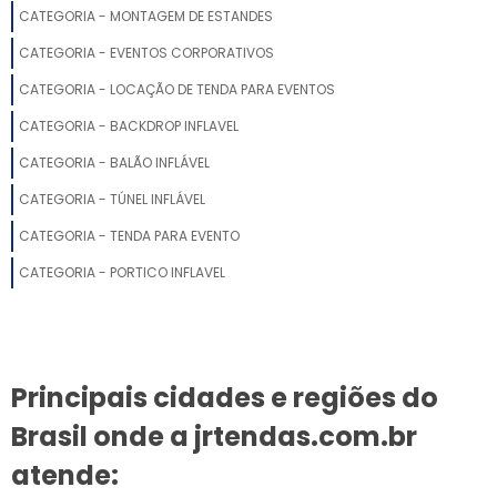
STAND PROMOCIONAL PREÇO
CATEGORIA - MONTAGEM DE ESTANDES
CATEGORIA - EVENTOS CORPORATIVOS
MONTADORA DE STANDS
CATEGORIA - LOCAÇÃO DE TENDA PARA EVENTOS
MONTAGEM DE STANDS
CATEGORIA - BACKDROP INFLAVEL
CATEGORIA - BALÃO INFLÁVEL
EMPRESAS DE MONTAGEM DE STANDS EM SP
CATEGORIA - TÚNEL INFLÁVEL
STAND PROMOCIONAL
CATEGORIA - TENDA PARA EVENTO
PROJETO DE ESTANDE
CATEGORIA - PORTICO INFLAVEL
CONSTRUÇÃO DE STANDS
ESTANDE DE EVENTOS
Principais cidades e regiões do
STAND PARA EVENTOS PREÇO
Brasil onde a jrtendas.com.br
MONTAGEM DE STANDS SP
atende: