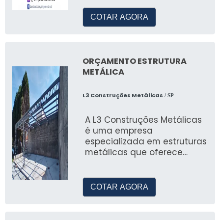
junina, eventos em geral
para empresas privadas,
COTAR AGORA
prefeituras e ongs.
ORÇAMENTO ESTRUTURA
METÁLICA
L3 Construções Metálicas
/ SP
A L3 Construções Metálicas
é uma empresa
especializada em estruturas
metálicas que oferece
soluções personalizadas
para diversos ti
COTAR AGORA