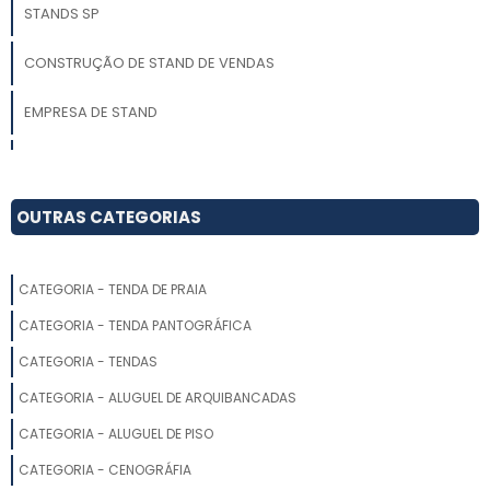
STANDS SP
CONSTRUÇÃO DE STAND DE VENDAS
EMPRESA DE STAND
FORNECEDORES DE STAND PARA EXPOSIÇÕES
CONSTRUIR STAND
OUTRAS CATEGORIAS
MONTAR STAND FEIRA
CATEGORIA - TENDA DE PRAIA
MONTAGEM DE STAND PARA FEIRAS
CATEGORIA - TENDA PANTOGRÁFICA
EMPRESAS DE MONTAGEM DE STANDS
CATEGORIA - TENDAS
CATEGORIA - ALUGUEL DE ARQUIBANCADAS
MONTAR UM STAND
CATEGORIA - ALUGUEL DE PISO
MONTAGEM DE STANDS PARA FEIRAS
CATEGORIA - CENOGRÁFIA