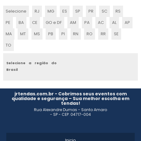
MONTAGEM DE STANDS E EXPOSIÇÕES
Selecione
RJ
MG
ES
SP
PR
SC
RS
MONTAGEM DE STANDS PARA FEIRAS SP
PE
BA
CE
GO e DF
AM
PA
AC
AL
AP
STAND EMPRESA
MA
MT
MS
PB
PI
RN
RO
RR
SE
TO
ESTANDES PARA FEIRAS E EVENTOS
EMPRESA DE MONTAGEM DE ESTANDES
Selecione a região do
Brasil
MONTAGEM DE STAND DE VENDAS
CONSTRUÇÃO DE ESTANDE
jrtendas.com.br - Cobrimos seus eventos com
qualidade e segurança – Sua melhor escolha em
tendas!
MONTAGEM DE ESTANDES PARA FEIRAS
Rua Alexandre Dumas - Santo Amaro
- SP - CEP: 04717-004
STAND PARA EVENTOS
MONTADORA DE STANDS EM SP
Inicio