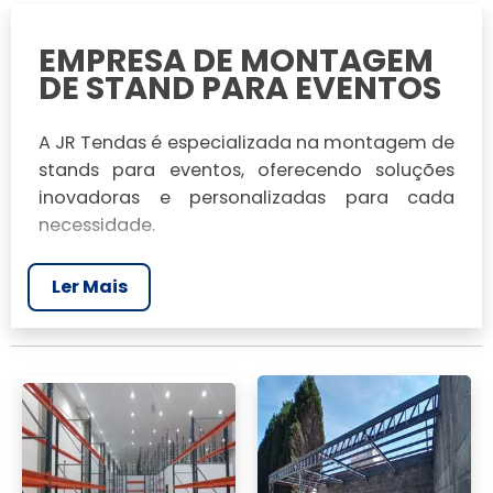
EMPRESA DE MONTAGEM
DE STAND PARA EVENTOS
A JR Tendas é especializada na montagem de
stands para eventos, oferecendo soluções
inovadoras e personalizadas para cada
necessidade.
Especialização em Stands de Feiras
Ler Mais
Nossa equipe é altamente qualificada para
criar stands que chamam a atenção em
feiras. Utilizamos adesivos, banners e faixas
para garantir visibilidade e impacto.
Soluções Personalizadas em
Estruturas Metálicas