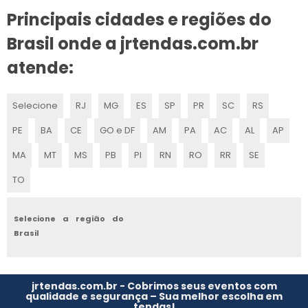
Principais cidades e regiões do
Brasil onde a jrtendas.com.br
atende:
Selecione
RJ
MG
ES
SP
PR
SC
RS
PE
BA
CE
GO e DF
AM
PA
AC
AL
AP
MA
MT
MS
PB
PI
RN
RO
RR
SE
TO
Selecione a região do
Brasil
jrtendas.com.br - Cobrimos seus eventos com
qualidade e segurança – Sua melhor escolha em
tendas!