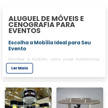
ALUGUEL DE MÓVEIS E
CENOGRAFIA PARA
EVENTOS
Escolha a Mobília Ideal para Seu
Evento
Escolher a mobília certa pode transformar
festa
qualquer evento. Seja uma
ou um
Ler Mais
evento corporativo, a mobília adequada é
essencial para criar a atmosfera certa. Na JR
Tendas, temos uma ampla variedade de
opções
para atender às suas necessidades,
poltronas
incluindo
, mesas e cadeiras.
quantidade
Considerar a
correta de móveis