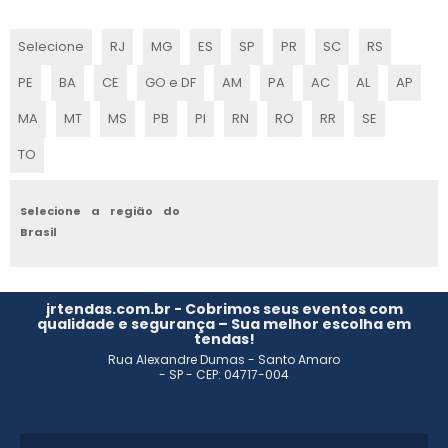
ONDE ENCONTRAR AMBIENTE CENOGRÁFICO
Selecione
RJ
MG
ES
SP
PR
SC
RS
CENOGRAFIA PARA TEATRO
PE
BA
CE
GO e DF
AM
PA
AC
AL
AP
CENOGRAFIA EVENTOS
MA
MT
MS
PB
PI
RN
RO
RR
SE
TO
CENOGRAFIA EM SP
CENOGRAFIA STANDS
Selecione a região do
Brasil
EMPRESAS DE CENOGRAFIA SP
CENOGRAFIA TEATRAL
jrtendas.com.br - Cobrimos seus eventos com
qualidade e segurança – Sua melhor escolha em
tendas!
CENOGRAFIA DE PALCO
Rua Alexandre Dumas - Santo Amaro
- SP - CEP: 04717-004
CENOGRAFIA TEMÁTICA
CENOGRAFIA SUSTENTÁVEL