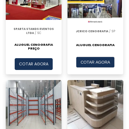
IMPORTÂNCIA DA
CENOGRAFIA EM EVENTOS
SPARTA STANDS EVENTOS
Impacto Visual e Emocional
JCRICO CENOGRAFIA
/ SP
LTDA
/ SC
ALUGUEL CENOGRAFIA
ALUGUEL CENOGRAFIA
O papel da cenografia é criar uma
PREÇO
experiência visual que também evoca
emoções, tornando cada evento único e
COTAR AGORA
COTAR AGORA
inesquecível.
Atração de Convidados
A escolha dos elementos certos pode
transformar um espaço e atrair mais pessoas,
garantindo o sucesso do evento.
ELEMENTOS DA