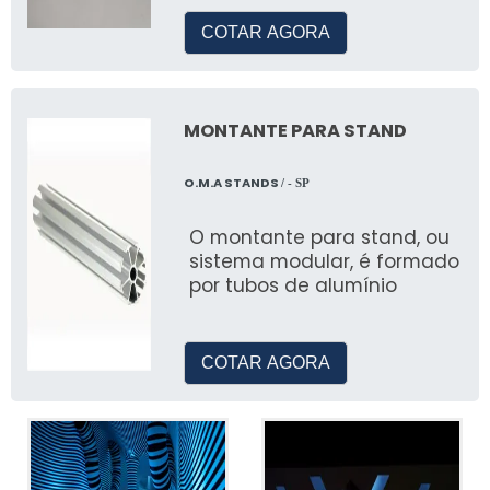
TENDÊNCIAS EM
COTAR AGORA
CENOGRAFIA DE FESTAS
Sustentabilidade e Inovação
MONTANTE PARA STAND
Soluções sustentáveis são cada vez mais
O.M.A STANDS
/ - SP
buscadas, utilizando materiais recicláveis e
métodos inovadores.
O montante para stand, ou
sistema modular, é formado
Tecnologia e Interatividade
por tubos de alumínio
Tecnologia é incorporada para criar
experiências interativas, aumentando a
COTAR AGORA
satisfação e engajamento dos convidados.
CENOGRAFIA DE FESTAS
TEMÁTICAS