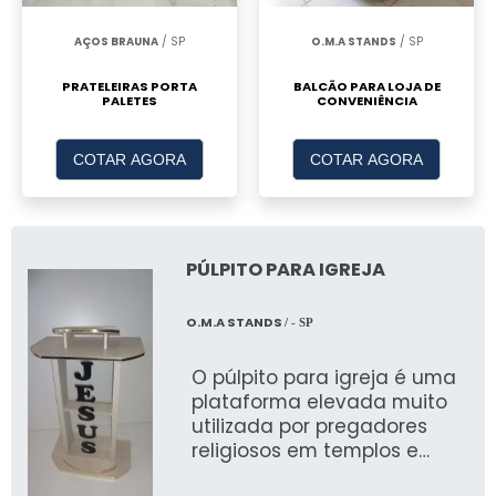
CENOGRAFIA DE FESTAS
AÇOS BRAUNA
/ SP
O.M.A STANDS
/ SP
Materiais e Decoração
PRATELEIRAS PORTA
BALCÃO PARA LOJA DE
PALETES
CONVENIÊNCIA
Materiais e decorativos são utilizados para
criar ambientes temáticos que refletem a
COTAR AGORA
COTAR AGORA
personalidade do evento.
Iluminação e Efeitos Visuais
A iluminação desempenha um papel crucial,
PÚLPITO PARA IGREJA
garantindo que cada detalhe seja destacado
e criando uma atmosfera envolvente.
O.M.A STANDS
/ - SP
Utilização de Espaços
O púlpito para igreja é uma
plataforma elevada muito
Planejar a utilização de espaços é essencial
utilizada por pregadores
religiosos em templos e
para garantir que os convidados tenham uma
igrejas
experiência confortável e agradável.