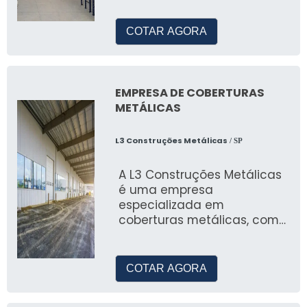
evento viral.
porta paletes
Exemplos de Sucesso
COTAR AGORA
Eventos bem-sucedidos utilizam a cenografia
para criar experiências visuais que são
EMPRESA DE COBERTURAS
amplamente compartilhadas online.
METÁLICAS
NOVAS TECNOLOGIAS EM
L3 Construções Metálicas
/ SP
CENOGRAFIA DE FESTAS
A L3 Construções Metálicas
Realidade Aumentada
é uma empresa
especializada em
A realidade aumentada é uma nova fronteira
coberturas metálicas, com
na cenografia, permitindo interações únicas e
anos de experiência no
mercado
imersivas.
COTAR AGORA
Impressão 3D