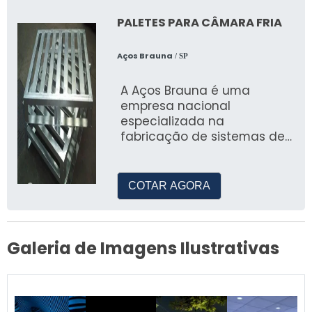
Impressão 3D possibilita a criação de
PALETES PARA CÂMARA FRIA
elementos decorativos personalizados,
elevando o nível do evento.
Aços Brauna
/ SP
PERGUNTAS FREQUENTES
SOBRE CENOGRAFIA DE
A Aços Brauna é uma
FESTAS
empresa nacional
especializada na
fabricação de sistemas de
O que é cenografia de festa?
armazenagem, incluindo
paletes para câmara fria
Cenografia de festa é a arte de criar
COTAR AGORA
ambientes visuais temáticos para eventos,
utilizando decoração, iluminação e design.
Qual o valor de um decorador de
Galeria de Imagens Ilustrativas
festa?
O valor pode variar dependendo da
complexidade e requisitos do evento, mas é