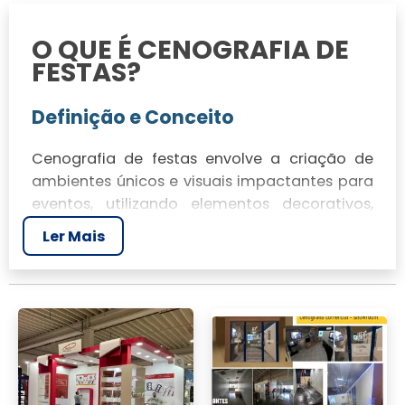
O QUE É CENOGRAFIA DE
FESTAS?
Definição e Conceito
Cenografia de festas envolve a criação de
ambientes únicos e visuais impactantes para
eventos, utilizando elementos decorativos,
iluminação e materiais que garantem uma
Ler Mais
experiência memorável.
História e Evolução
A cenografia para festas tem evoluído
constantemente, incorporando novas
tecnologias e tendências para garantir a
satisfação e segurança dos convidados.