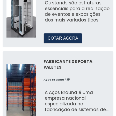
Os stands são estruturas
Planejamento envolve definir o tema, escolher
essenciais para a realização
os materiais e contratar profissionais
de eventos e exposições
qualificados.
dos mais variados tipos
Dicas para Escolher a Empresa
Certa
COTAR AGORA
Ao buscar uma empresa, verifique portfólio,
avaliações e experiência para garantir um
evento bem-sucedido.
FABRICANTE DE PORTA
PALETES
IMPACTO DA CENOGRAFIA
NAS REDES SOCIAIS
Aços Brauna
/ SP
Estratégias para Engajamento
A Aços Brauna é uma
empresa nacional
especializada na
Um ambiente bem planejado pode aumentar
fabricação de sistemas de
o engajamento nas redes sociais, tornando o
armazenagem, incluindo