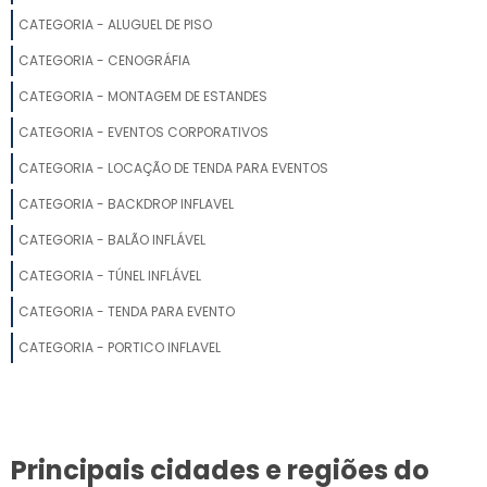
CATEGORIA - ALUGUEL DE PISO
STANDS PARA FEIRAS E EVENTOS
CATEGORIA - CENOGRÁFIA
FABRICANTES DE STANDS PARA FEIRAS
CATEGORIA - MONTAGEM DE ESTANDES
CATEGORIA - EVENTOS CORPORATIVOS
MONTAGEM DE STAND DE VENDAS
CATEGORIA - LOCAÇÃO DE TENDA PARA EVENTOS
MONTAGEM DE ESTANDES
CATEGORIA - BACKDROP INFLAVEL
CATEGORIA - BALÃO INFLÁVEL
MONTAGEM DE STANDS PARA FEIRAS SP
CATEGORIA - TÚNEL INFLÁVEL
QUANTO CUSTA A LOCAÇÃO DE STAND PARA EVENTO
CATEGORIA - TENDA PARA EVENTO
STAND PARA EVENTO CORPORATIVO
CATEGORIA - PORTICO INFLAVEL
FORNECEDORES DE STANDS
MONTADORA DE STANDS
Principais cidades e regiões do