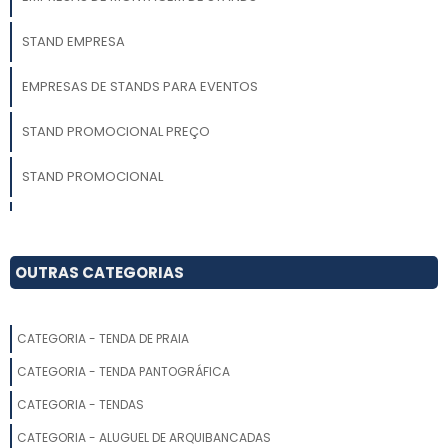
STAND EMPRESA
EMPRESAS DE STANDS PARA EVENTOS
STAND PROMOCIONAL PREÇO
STAND PROMOCIONAL
MONTAR UM STAND
FORNECEDORES DE STAND PARA EXPOSIÇÕES
OUTRAS CATEGORIAS
STANDS SP
CATEGORIA - TENDA DE PRAIA
ESTANDE DE EVENTOS
CATEGORIA - TENDA PANTOGRÁFICA
ORÇAMENTO STAND FEIRA
CATEGORIA - TENDAS
CATEGORIA - ALUGUEL DE ARQUIBANCADAS
MONTAGEM DE STAND PARA FEIRAS