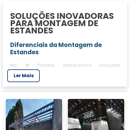
SOLUÇÕES INOVADORAS
PARA MONTAGEM DE
ESTANDES
Diferenciais da Montagem de
Estandes
Na JR Tendas, oferecemos soluções
personalizadas e inovadoras para montagem
Ler Mais
de estandes, garantindo que nossos clientes
alcancem seus objetivos em eventos e feiras.
Nossa equipe é especializada em cenografia
e planejamento, proporcionando resultados
impactantes e construídos com qualidade.
Impacto e Resultados Concretos