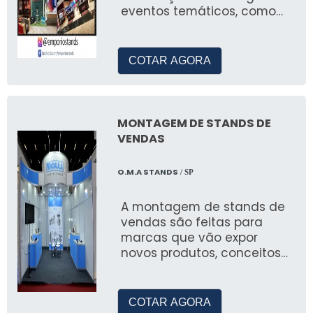
eventos temáticos, como
natal, pascoa, arraial festa
junina, eventos em geral
para empresas privadas,
COTAR AGORA
prefeituras e ongs.
MONTAGEM DE STANDS DE
VENDAS
O.M.A STANDS
/ SP
A montagem de stands de
vendas são feitas para
marcas que vão expor
novos produtos, conceitos
ou se apresentam pela
primeira vez ao público
COTAR AGORA