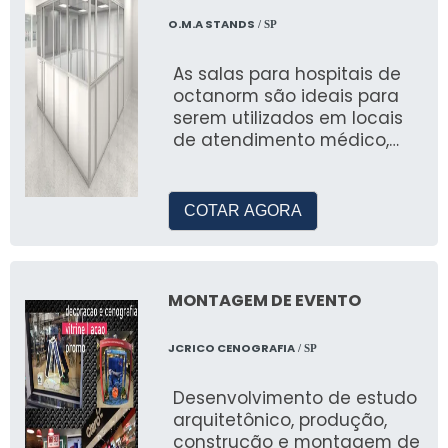
ENTRE EM CONTATO COM
NOSSA EQUIPE
O.M.A STANDS
/ SP
As salas para hospitais de
Solicite um Orçamento
octanorm são ideais para
Personalizado
serem utilizados em locais
de atendimento médico,
Entre em contato com JR Tendas para um
como tendas e hospitais de
orçamento personalizado que atenda às suas
campanha
necessidades específicas de montagem de
COTAR AGORA
estandes.
Nossas Redes Sociais
MONTAGEM DE EVENTO
Conecte-se conosco através de nossas redes
sociais para acompanhar as novidades e
JCRICO CENOGRAFIA
/ SP
projetos recentes em montagem de estandes.
Desenvolvimento de estudo
arquitetônico, produção,
construção e montagem de