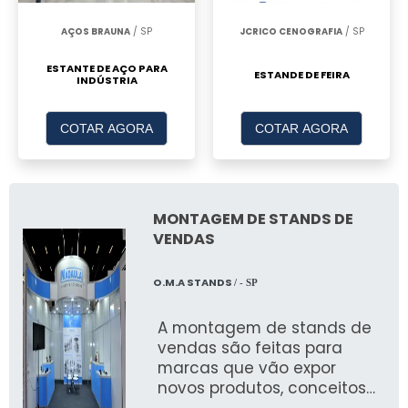
alcançar resultados excepcionais.
AÇOS BRAUNA
/ SP
JCRICO CENOGRAFIA
/ SP
Clientes Satisfeitos e Depoimentos
ESTANTE DE AÇO PARA
ESTANDE DE FEIRA
INDÚSTRIA
Os depoimentos de nossos clientes refletem a
qualidade e o impacto dos nossos estandes.
COTAR AGORA
COTAR AGORA
Estamos comprometidos em oferecer
serviços que superem as expectativas,
consolidando nosso reconhecimento no
mercado.
MONTAGEM DE STANDS DE
VENDAS
PROCESSO DE
PLANEJAMENTO E
O.M.A STANDS
/ - SP
EXECUÇÃO DE ESTANDES
A montagem de stands de
Etapas do Processo de Montagem
vendas são feitas para
marcas que vão expor
O processo de montagem de estandes na JR
novos produtos, conceitos
ou se apresentam pela