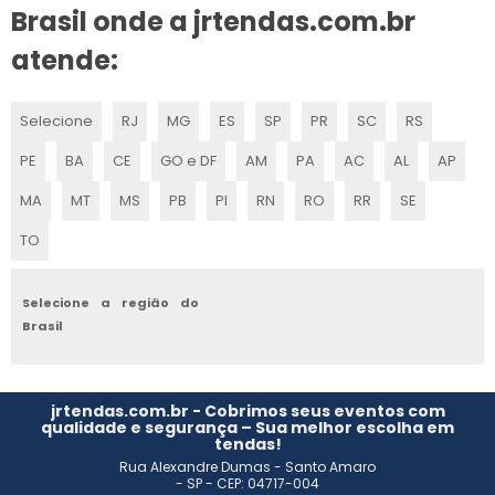
STANDS PARA CONSTRUTORAS
Brasil onde a jrtendas.com.br
FORNECEDORES DE STANDS PARA FEIRAS
atende:
CONSTRUIR STAND
Selecione
RJ
MG
ES
SP
PR
SC
RS
MONTAGEM STANDS FEIRAS
PE
BA
CE
GO e DF
AM
PA
AC
AL
AP
MONTAGEM DE STANDS PARA EVENTOS
MA
MT
MS
PB
PI
RN
RO
RR
SE
TO
MONTADORA STANDS
EMPRESAS MONTADORAS DE STANDS
Selecione a região do
Brasil
MONTAGEM DE STANDS SP
STAND PARA EVENTOS
jrtendas.com.br - Cobrimos seus eventos com
qualidade e segurança – Sua melhor escolha em
tendas!
MONTAGEM DE STANDS E EXPOSIÇÕES
Rua Alexandre Dumas - Santo Amaro
- SP - CEP: 04717-004