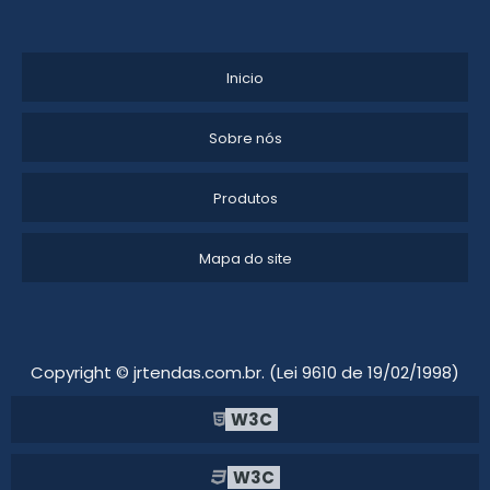
EMPRESA DE MONTAGEM DE ESTANDES
EMPRESAS DE STANDS PARA FEIRAS
Inicio
EMPRESAS DE MONTAGEM DE STANDS EM SP
Sobre nós
MONTAGEM DE STANDS PARA FEIRAS
Produtos
STAND PARA EVENTOS PREÇO
ESTANDE DE FEIRA
Mapa do site
PROJETOS DE STANDS PARA FEIRAS
VENDA DE STANDS PARA FEIRAS
Copyright © jrtendas.com.br. (Lei 9610 de 19/02/1998)
MONTAGEM DE ESTANDES PARA FEIRAS
W3C
W3C