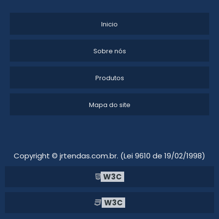
LOCAÇÃO DE TENDAS CAMPINAS
Inicio
ALUGUEL DE TENDAS MG
Sobre nós
LOCAÇÃO DE TENDA CHAPÉU DE BRUXA
Produtos
ALUGUEL TENDAS PARA EVENTOS SP
LOCAÇÃO DE TENDAS E PALCOS
Mapa do site
ALUGUEL DE TENDAS PARA FESTAS EM ITU
LOCAÇÃO DE TENDAS PARA ARMAZENAGEM
Copyright © jrtendas.com.br. (Lei 9610 de 19/02/1998)
ALUGUEL DE TENDAS SP
W3C
ALUGUEL DE TENDAS PARA CASAMENTO
W3C
ALUGUEL TENDA DE CRISTAL