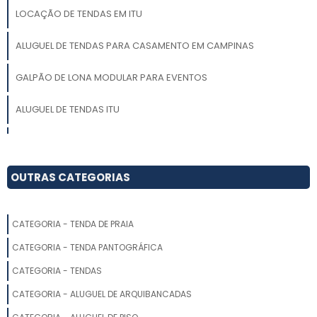
LOCAÇÃO DE TENDAS EM ITU
ALUGUEL DE TENDAS PARA CASAMENTO EM CAMPINAS
GALPÃO DE LONA MODULAR PARA EVENTOS
ALUGUEL DE TENDAS ITU
LOCAÇÃO DE UNIFILAS EM SP
ALUGUEL DE TENDAS EM SÃO ROQUE
OUTRAS CATEGORIAS
LOCAÇÃO DE TENDA FIXA
CATEGORIA - TENDA DE PRAIA
GALPÃO LONADO LOCAÇÃO
CATEGORIA - TENDA PANTOGRÁFICA
GALPÃO DE LONA PARA LOCAÇÃO
CATEGORIA - TENDAS
CATEGORIA - ALUGUEL DE ARQUIBANCADAS
ALUGUEL DE TENDAS PIRAMIDAL