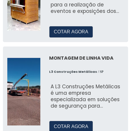
diversas condições climáticas.
para a realização de
eventos e exposições dos
Qual o valor de aluguel de uma
mais variados tipos
tenda 5x5?
COTAR AGORA
O aluguel de uma tenda 5x5 pode começar
em torno de R$600 por dia, variando
conforme a personalização e o local.
MONTAGEM DE LINHA VIDA
Qual o valor de uma tenda de 6 m
por 6?
L3 Construções Metálicas
/ SP
Para uma tenda de 6x6, o valor de aluguel
A L3 Construções Metálicas
é uma empresa
pode começar em R$800, dependendo das
especializada em soluções
especificações do evento.
de segurança para
trabalhos em altura,
oferecendo serviço
COTAR AGORA