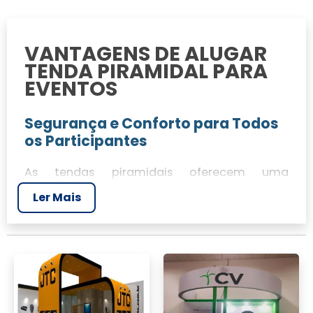
VANTAGENS DE ALUGAR
TENDA PIRAMIDAL PARA
EVENTOS
Segurança e Conforto para Todos
os Participantes
As tendas piramidais oferecem uma
combinação perfeita de segurança e
Ler Mais
conforto para eventos de diversos tamanhos.
Com estrutura robusta e materiais de
qualidade, garantem proteção contra
intempéries como chuva e raios,
proporcionando um ambiente seguro para
todos os participantes.