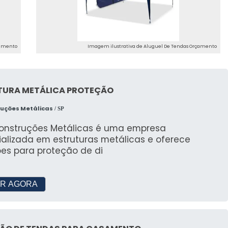
arantir que seu evento seja um sucesso.
TES SOBRE ALUGUEL DE
çamento
Imagem ilustrativa de Aluguel De Tendas Orçamento
ma tenda?
TURA METÁLICA PROTEÇÃO
pode variar conforme o tamanho e os serviços
ruções Metálicas
/ SP
m por 6?
Construções Metálicas é uma empresa
ializada em estruturas metálicas e oferece
ões para proteção de di
ia R$1.200, dependendo dos serviços contratados.
ma tenda 5x5?
R AGORA
e começa em R$800.
x5?