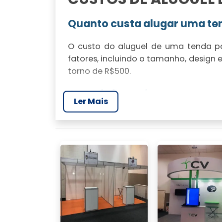
Quanto custa alugar uma te
O custo do aluguel de uma tenda po
fatores, incluindo o tamanho, design
torno de R$500.
O que influencia no preço p
Ler Mais
Fatores como localização do event
adicionais podem afetar o preço fina
nossa equipe para garantir o melhor c
ESCOLHA DA TENDA I
A Tenda ideal para seu event
Escolher a tenda ideal é crucial 