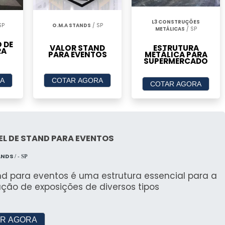
 evento realizado.
 das tendas
L3 CONSTRUÇÕES
SP
O.M.A STANDS
/ SP
METÁLICAS
/ SP
 DE
VALOR STAND
ESTRUTURA
o de convidados e do espaço disponível. Para
RA
PARA EVENTOS
METÁLICA PARA
5 podem ser suficientes.
SUPERMERCADO
A
COTAR AGORA
 Escolha ideal para a construção civil
COTAR AGORA
 uma excelente opção para projetos na construção
ança.
L DE STAND PARA EVENTOS
S DISPONÍVEIS
ANDS
/ - SP
s posso contratar com o aluguel de uma
nd para eventos é uma estrutura essencial para a
ação de exposições de diversos tipos
ização e decoração podem ser contratados para
R AGORA