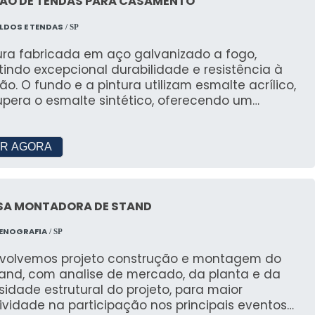
ÃO DE TENDAS PARA CASAMENTO
r a partir de R$700.
LDOS E TENDAS
/ SP
AMENTAÇÕES PARA USO DE
tura fabricada em aço galvanizado a fogo,
indo excepcional durabilidade e resistência à
ão. O fundo e a pintura utilizam esmalte acrílico,
upera o esmalte sintético, oferecendo um
estrutura das tendas
ento de alta qualidade, similar à pintura
AIS: Preço acessível; Montagem
s tendas é fundamental. JR Tendas segue todas as
; Equipe própria de montadores; Tendas limpas a
R AGORA
urar eventos tranquilos.
locação; Calhas de Chapas e de Lonas.
mas durante o projeto
SA MONTADORA DE STAND
cais e requisitos legais para a instalação de tendas
CENOGRAFIA
/ SP
volvemos projeto construção e montagem do
AÇÃO DE ORÇAMENTO
tand, com analise de mercado, da planta e da
idade estrutural do projeto, para maior
ividade na participação nos principais eventos
agora mesmo!