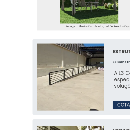
nossa equipe está à disposição para g
PERGUNTAS FREQUEN
TENDAS
Imagem ilustrativa de Aluguel De Tendas Or
Qual o valor de aluguel de u
ESTRU
O valor de aluguel de uma tenda 
adicionais, começando em R$500.
L3 Const
Qual o valor de uma tenda 6 
A L3 
espec
soluç
Uma tenda de 6x6 pode custar em méd
Qual o valor de aluguel de u
COTA
O valor de uma tenda 5x5 geralment
Qual o valor de uma tenda 4