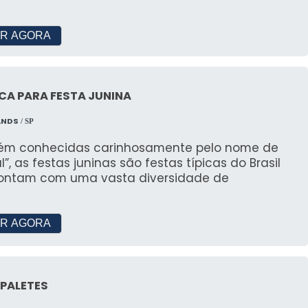
il.
 para um orçamento personalizado e garantir que
R AGORA
a equipe
CA PARA FESTA JUNINA
uas dúvidas e necessidades. Envie sua mensagem e
ANDS
possível.
/ SP
m conhecidas carinhosamente pelo nome de
al”, as festas juninas são festas típicas do Brasil
ontam com uma vasta diversidade de
R AGORA
 PALETES