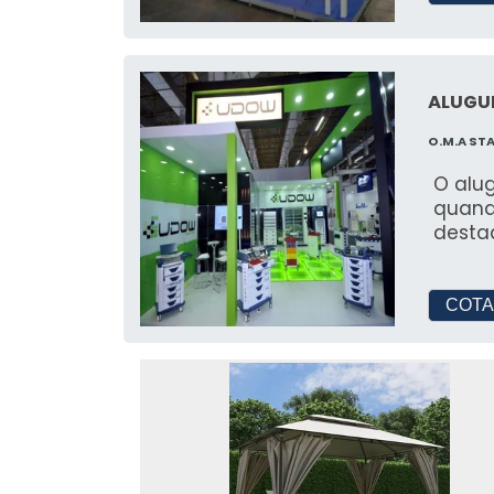
Tendas personalizadas e de
Oferecemos a possibilidade de person
ALUGUE
necessidades específicas de cada eve
O.M.A ST
DICAS PARA ESCOLH
TENDAS
O alug
quand
desta
Aluguel de tendas BH: Escolh
necessidade
COTA
É importante escolher um fornecedor
personalizadas. JR Tendas é referênci
ALUGUEL DE TENDAS EM BH: D
FORNECEDOR
Verifique a reputação, experiência e