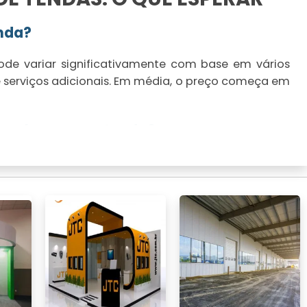
nda?
de variar significativamente com base em vários
 e serviços adicionais. Em média, o preço começa em
ara alugar uma tenda?
o, duração do aluguel, tipo de tenda e serviços
l. É importante verificar todos os detalhes com a
usto-benefício.
DEAL PARA O SEU EVENTO
o!
para garantir o sucesso do evento. Considere a