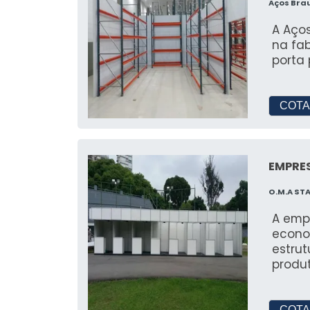
Aços Bra
A Aço
na fa
porta 
COTA
EMPRES
O.M.A ST
A emp
econo
estrut
produ
COTA