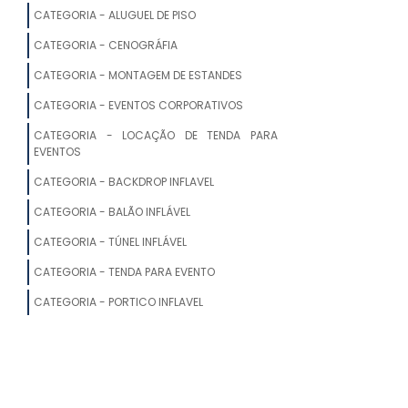
CATEGORIA - ALUGUEL DE PISO
ALUGUEL DE TENDAS PARA
ARMAZENAGEM
CATEGORIA - CENOGRÁFIA
CATEGORIA - MONTAGEM DE ESTANDES
ONDE ALUGAR TENDAS PARA FESTAS
CATEGORIA - EVENTOS CORPORATIVOS
GALPÃO DE LONA PARA LOCAÇÃO
CATEGORIA - LOCAÇÃO DE TENDA PARA
EVENTOS
ALUGUEL DE TENDA BOLHA
CATEGORIA - BACKDROP INFLAVEL
GALPÃO LONADO LOCAÇÃO
CATEGORIA - BALÃO INFLÁVEL
CATEGORIA - TÚNEL INFLÁVEL
ALUGUEL DE TENDA CHAPÉU DE BRUXA
CATEGORIA - TENDA PARA EVENTO
ALUGUEL DE AR CONDICIONADO PARA
CATEGORIA - PORTICO INFLAVEL
TENDAS
LOCAÇÃO DE TENDAS EM PORTO FELIZ
LOCAÇÃO DE TENDAS PARA FESTAS