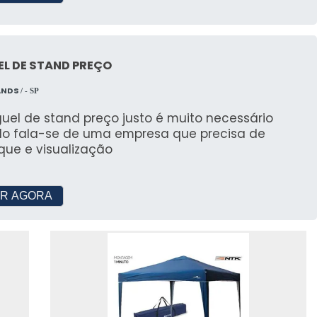
corações nas colunas
alizar as tendas e decorar colunas para atender às
L DE STAND PREÇO
nto.
ANDS
/ - SP
ER O MELHOR FORNECEDOR DE
uel de stand preço justo é muito necessário
o fala-se de uma empresa que precisa de
que e visualização
a a tenda que melhor se adeque a sua
R AGORA
 que entenda suas necessidades e ofereça soluções
a em BH.
ICAS PARA ESCOLHER O MELHOR
 a gama de serviços oferecidos pelo fornecedor. A