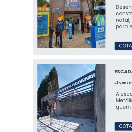
comparar diferentes fornecedores pa
Desen
const
Quais os tamanhos de tenda
natal,
para e
Disponibilizamos uma ampla gama d
eventos, desde tendas compactas até
COTA
Como fazer a manutenção d
A manutenção envolve limpeza regular
ESCAD
sempre segura e em bom estado.
L3 Const
A esc
Metál
quem 
COTA