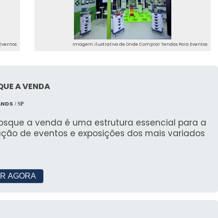
isfeitos
ncia dos produtos e o atendimento personalizado
Eventos
Imagem ilustrativa de Onde Comprar Tendas Para Eventos
O DE TENDAS
QUE A VENDA
ANDS
/ SP
cado de projetos realizados, que demonstram nossa
qualquer dimensão.
osque a venda é uma estrutura essencial para a
zação de eventos e exposições dos mais variados
erecemos locação de tendas, garantindo a melhor
R AGORA
 PARA EVENTOS