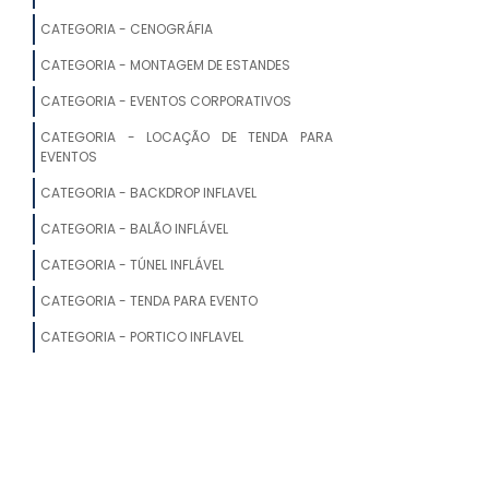
FÁBRICA DE TENDAS PARA EVENTOS
CATEGORIA - CENOGRÁFIA
EMPRESAS DE TENDAS PARA EVENTOS
CATEGORIA - MONTAGEM DE ESTANDES
CATEGORIA - EVENTOS CORPORATIVOS
FABRICANTES DE TENDAS
PERSONALIZADAS
CATEGORIA - LOCAÇÃO DE TENDA PARA
EVENTOS
TABLADO PARA TENDAS
CATEGORIA - BACKDROP INFLAVEL
FORNECEDORES DE TENDAS
CATEGORIA - BALÃO INFLÁVEL
CATEGORIA - TÚNEL INFLÁVEL
FORNECEDOR DE LONAS PARA TENDAS
CATEGORIA - TENDA PARA EVENTO
QUANTO CUSTA UMA TENDA
CATEGORIA - PORTICO INFLAVEL
ALUGAR COBERTURA DE LONA
ONDE COMPRAR TENDAS PARA
EVENTOS