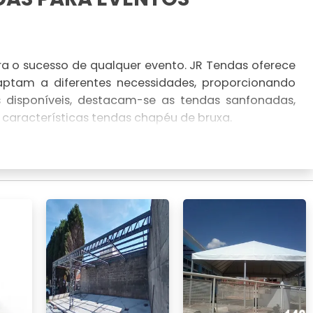
ara o sucesso de qualquer evento. JR Tendas oferece
aptam a diferentes necessidades, proporcionando
s disponíveis, destacam-se as tendas sanfonadas,
s características tendas chapéu de bruxa.
as
ução prática e econômica para eventos de todos os
a JR Tendas são inovadoras e seguras, oferecendo
em proteção em qualquer condição climática. Além
a um investimento em qualidade e segurança.
 DE TENDAS