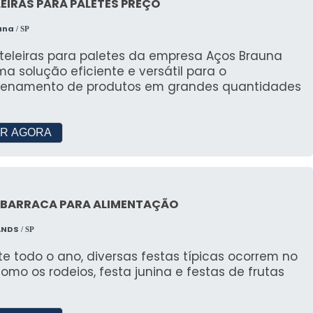
EIRAS PARA PALETES PREÇO
endas para eventos?
una
/ SP
ordo com o tamanho e o tipo de tenda. Entre em
ateleiras para paletes da empresa Aços Brauna
zada.
a solução eficiente e versátil para o
enamento de produtos em grandes quantidades
s disponíveis?
hos, desde pequenas estruturas de 3x3 metros até
R AGORA
ENAGEM E USO COMERCIAL
 BARRACA PARA ALIMENTAÇÃO
ições
ANDS
/ SP
 e exposições, oferecendo estruturas versáteis e de
e todo o ano, diversas festas típicas ocorrem no
como os rodeios, festa junina e festas de frutas
Veículos