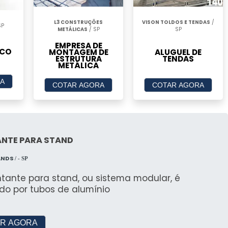
 por sua estrutura fácil de montar e transportar,
L3 CONSTRUÇÕES
VISON TOLDOS E TENDAS
/
SP
METÁLICAS
/ SP
SP
EMPRESA DE
ICO
MONTAGEM DE
ALUGUEL DE
ESTRUTURA
TENDAS
METÁLICA
legante e é perfeita para eventos sofisticados,
A
COTAR AGORA
COTAR AGORA
nto.
ução robusta para grandes eventos, com custo-
NTE PARA STAND
ANDS
/ - SP
tante para stand, ou sistema modular, é
do por tubos de alumínio
 de bruxa oferece um visual diferenciado e é ideal
R AGORA