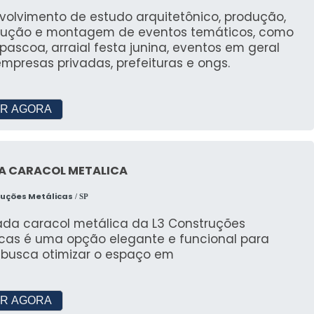
ra encontrar a melhor opção.
volvimento de estudo arquitetônico, produção,
rução e montagem de eventos temáticos, como
s para eventos?
 pascoa, arraial festa junina, eventos em geral
mpresas privadas, prefeituras e ongs.
e tamanhos para atender a todas as demandas de
 grandes estruturas.
R AGORA
as tendas?
 e inspeções para garantir que a estrutura esteja
A CARACOL METALICA
ruções Metálicas
/ SP
ada caracol metálica da L3 Construções
icas é uma opção elegante e funcional para
busca otimizar o espaço em
R AGORA