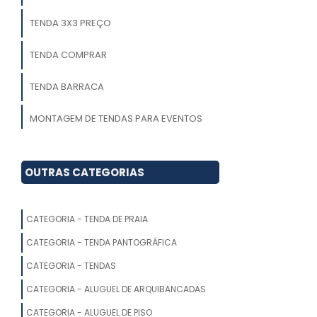
TENDA 3X3 PREÇO
TENDA COMPRAR
TENDA BARRACA
MONTAGEM DE TENDAS PARA EVENTOS
FABRICANTE DE TENDAS INFLÁVEIS
OUTRAS CATEGORIAS
TENDA BOLHA
FORNECEDORES DE TENDAS PARA
CATEGORIA - TENDA DE PRAIA
EVENTOS
CATEGORIA - TENDA PANTOGRÁFICA
COMPRAR TENDA FIXA
CATEGORIA - TENDAS
CATEGORIA - ALUGUEL DE ARQUIBANCADAS
LOCADORA DE TENDAS
CATEGORIA - ALUGUEL DE PISO