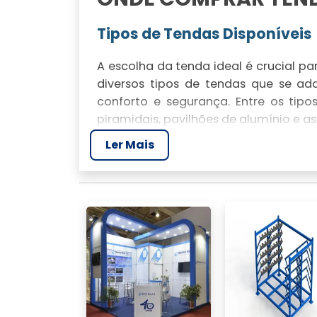
Tipos de Tendas Disponíveis
A escolha da tenda ideal é crucial p
diversos tipos de tendas que se ad
conforto e segurança. Entre os tipo
piramidais, pavilhões de alumínio e a
Ler Mais
Benefícios de Comprar Tend
Adquirir tendas proporciona uma sol
portes. As estruturas das tendas d
confortáveis coberturas que garant
disso, a compra de tendas represent
NOSSAS CATEGORIAS
Tenda Sanfonada