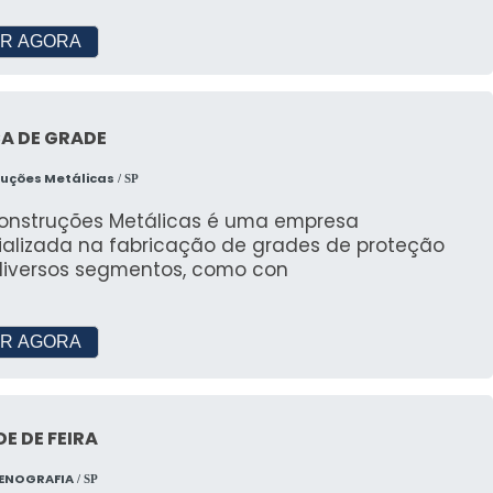
tros é indicada, garantindo espaço suficiente para
R AGORA
 de tendas alugadas?
A DE GRADE
da pela empresa de locação, como a JR Tendas,
ruções Metálicas
mpre em ótimo estado para uso.
/ SP
Construções Metálicas é uma empresa
ializada na fabricação de grades de proteção
diversos segmentos, como con
R AGORA
E DE FEIRA
CENOGRAFIA
/ SP