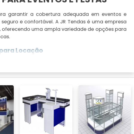
ara garantir a cobertura adequada em eventos e
 seguro e confortável. A JR Tendas é uma empresa
s, oferecendo uma ampla variedade de opções para
cas.
 para Locação
 tendas, como tendas piramidais, tenda chapéu de
po é projetado para diferentes tipos de eventos,
ulares ou grandes realizações públicas.
 para Eventos
oso do que comprar. Você garante flexibilidade,
a possibilidade de adicionar serviços adicionais,
acordo com as especificações do evento.