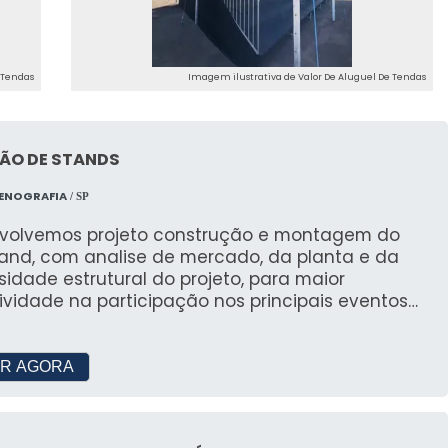
omo a JR Tendas é fundamental. Verifique se a
es nas tendas e se oferece garantias de qualidade
 Tendas
Imagem ilustrativa de Valor De Aluguel De Tendas
DE LOCAÇÃO DE TENDAS
ÃO DE STANDS
 e Outras Regiões
CENOGRAFIA
/ SP
volvemos projeto construção e montagem do
as outras regiões, possibilitando a realização de
tand, com analise de mercado, da planta e da
mesmo padrão de qualidade e serviço.
idade estrutural do projeto, para maior
ividade na participação nos principais eventos
 é Confiável?
il.
s positivas, se oferece um contrato detalhado e se
R AGORA
mercado. A JR Tendas se destaca por sua aliança
l.