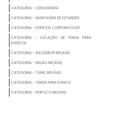
CATEGORIA - CENOGRÁFIA
ARQUIBANCADA PARA EVENTOS
CATEGORIA - MONTAGEM DE ESTANDES
ALUGUEL DE TENDAS PARA EVENTOS
CATEGORIA - EVENTOS CORPORATIVOS
LOCAÇÃO DE TENDA CHAPÉU DE BRUXA
CATEGORIA - LOCAÇÃO DE TENDA PARA
EVENTOS
LOCAÇÃO DE TENDA 10X10
CATEGORIA - BACKDROP INFLAVEL
ONDE ALUGAR TENDAS PARA FESTAS
CATEGORIA - BALÃO INFLÁVEL
CATEGORIA - TÚNEL INFLÁVEL
TENDAS PARA LOCAÇÃO
CATEGORIA - TENDA PARA EVENTO
LOCAÇÃO DE TENDAS PARA EVENTOS
CATEGORIA - PORTICO INFLAVEL
ALUGUEL DE TENDAS PREÇO
LOCAÇÃO DE TENDAS E COBERTURAS
LOCAÇÃO DE PALCO