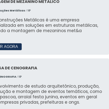
TES SOBRE VALOR DE
GEM DE MEZANINO METÁLICO
ruções Metálicas
/ SP
uguel de uma tenda?
Construções Metálicas é uma empresa
ializada em soluções em estruturas metálicas,
a varia de R$500 a R$2500, dependendo de fatores
indo a montagem de mezaninos met&a
ma tenda 5x5?
R AGORA
ntre R$700 e R$1500, dependendo dos serviços
SA DE CENOGRAFIA
 6 m por 6?
CENOGRAFIA
/ SP
volvimento de estudo arquitetônico, produção,
 metros varia de R$800 a R$1800, influenciado por
rução e montagem de eventos temáticos, como
do evento.
 pascoa, arraial festa junina, eventos em geral
mpresas privadas, prefeituras e ongs.
 50 pessoas?