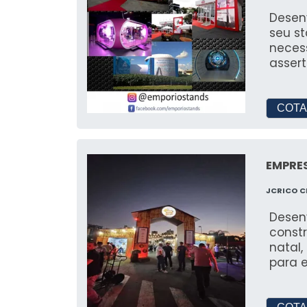
Desen
seu s
necess
assert
no Bras
COTA
EMPRE
JCRICO 
Desen
const
natal,
para e