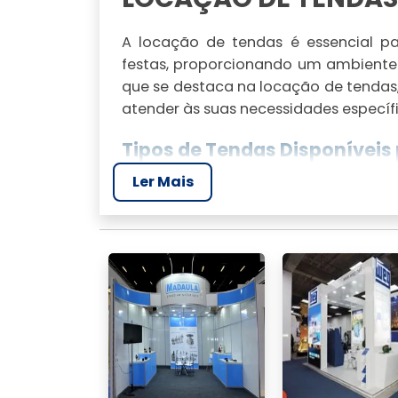
A locação de tendas é essencial p
festas, proporcionando um ambiente
que se destaca na locação de tenda
atender às suas necessidades específi
Tipos de Tendas Disponíveis
Ler Mais
JR Tendas oferece diversos tipos de
bruxa e tendas tensionadas. Cada ti
sejam eles corporativos, festas partic
Vantagens de Alugar Tendas
Alugar tendas pode ser mais vantaj
manutenção realizada pela empresa e 
como decoração e equipamentos, de 