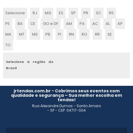
ONDE COMPRAR TENDAS PARA EVENTOS
Selecione
RJ
MG
ES
SP
PR
SC
RS
ALUGAR COBERTURA DE LONA
PE
BA
CE
GO e DF
AM
PA
AC
AL
AP
FABRICANTE DE TENDAS INFLÁVEIS
MA
MT
MS
PB
PI
RN
RO
RR
SE
TO
Selecione a região do
Brasil
jrtendas.com.br - Cobrimos seus eventos com
qualidade e segurança – Sua melhor escolha em
tendas!
Rua Alexandre Dumas - Santo Amaro
- SP - CEP: 04717-004