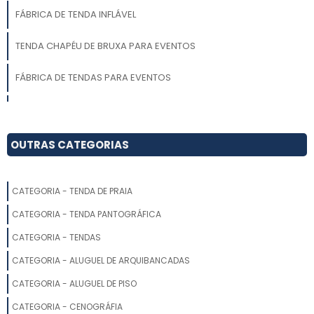
FÁBRICA DE TENDA INFLÁVEL
TENDA CHAPÉU DE BRUXA PARA EVENTOS
FÁBRICA DE TENDAS PARA EVENTOS
PREÇO DE TENDA
COMPRAR TENDA FIXA
OUTRAS CATEGORIAS
EMPRESAS DE TENDAS PARA EVENTOS
CATEGORIA - TENDA DE PRAIA
TENDA ARTICULADA 3X3
CATEGORIA - TENDA PANTOGRÁFICA
FABRICANTE DE TENDAS SANFONADAS
CATEGORIA - TENDAS
CATEGORIA - ALUGUEL DE ARQUIBANCADAS
LOCADORA DE TENDAS
CATEGORIA - ALUGUEL DE PISO
TENDA ARMAZÉM
CATEGORIA - CENOGRÁFIA