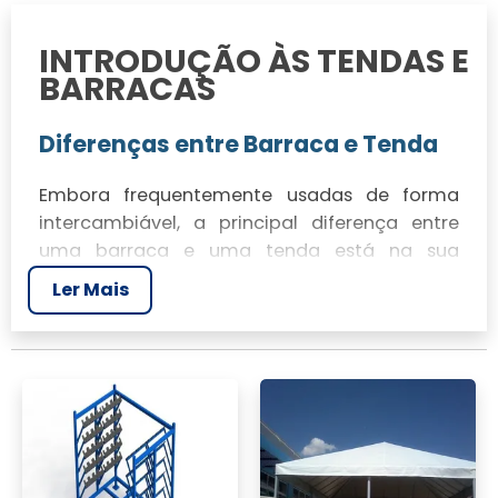
INTRODUÇÃO ÀS TENDAS E
BARRACAS
Diferenças entre Barraca e Tenda
Embora frequentemente usadas de forma
intercambiável, a principal diferença entre
uma barraca e uma tenda está na sua
aplicação. As barracas, como a barraca
Ler Mais
tenda belfix, são projetadas para
acomodação temporária, ideais para
camping ou uso em eventos. Já as tendas são
estruturas mais robustas, adequadas para
eventos ao ar livre e feiras, como a tenda
barraca de feira.
Principais Vantagens de Usar uma