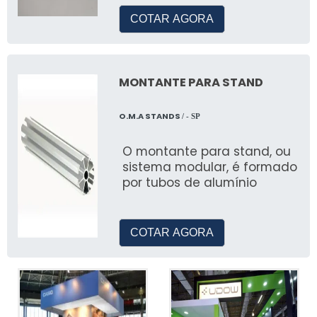
Como Montar uma Tenda Barraca
de Ferro
COTAR AGORA
Para montar uma tenda barraca de ferro, siga
as instruções do fabricante, certificando-se
MONTANTE PARA STAND
de que todas as hastes estejam firmemente
encaixadas.
O.M.A STANDS
/ - SP
Passo a Passo para Fechar uma
O montante para stand, ou
Tenda Barraca Infantil
sistema modular, é formado
por tubos de alumínio
Fechar uma tenda barraca infantil, como a
tenda barraca infantil menina, requer dobrar
cuidadosamente o tecido e guardar as hastes
COTAR AGORA
na mochila fornecida.
Desmontagem Fácil de Barracas
Para desmontar, comece removendo as