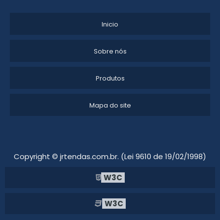
ALUGUEL TENDAS PARA EVENTOS
Inicio
TENDA ALUGUEL
Sobre nós
ALUGUEL DE TENDAS NO TATUAPÉ
Produtos
ALUGUEL TENDA DE CRISTAL
LOCAÇÃO DE TENDAS PARA EVENTOS EM FORTALEZA
Mapa do site
LOCAÇÃO DE TENDAS PARA FESTAS SP
ALUGUEL DE TENDAS ITU
Copyright © jrtendas.com.br. (Lei 9610 de 19/02/1998)
LOCAÇÃO DE TENDAS PARA ARMAZENAGEM
W3C
LOCAÇÃO TENDA GALPÃO
W3C
ALUGUEL DE AR CONDICIONADO PARA TENDAS