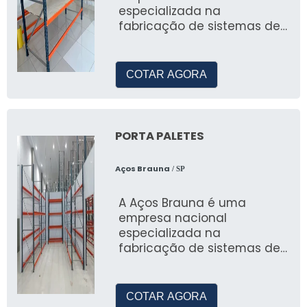
Chapas e de Lonas.
especializada na
fabricação de sistemas de
armazenagem, incluindo a
venda de mini porta pallets
COTAR AGORA
PORTA PALETES
Aços Brauna
/ SP
A Aços Brauna é uma
empresa nacional
especializada na
fabricação de sistemas de
armazenagem, incluindo
porta paletes
COTAR AGORA