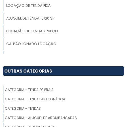
LOCAÇÃO DE TENDA FIXA
ALUGUEL DE TENDA 10X10 SP
LOCAÇÃO DE TENDAS PREÇO
GALPÃO LONADO LOCAÇÃO
LOCAÇÃO TENDA 5X5
ALUGUEL DE TENDA TIPO CIRCO
OUTRAS CATEGORIAS
LOCAÇÃO DE TENDAS PARA EVENTOS CAMPINAS
CATEGORIA - TENDA DE PRAIA
ALUGUEL DE TENDAS PARA ARMAZENAGEM
CATEGORIA - TENDA PANTOGRÁFICA
ALUGUEL DE TENDAS PIRAMIDAL
CATEGORIA - TENDAS
CATEGORIA - ALUGUEL DE ARQUIBANCADAS
ALUGUEL DE TENDAS E COBERTURAS