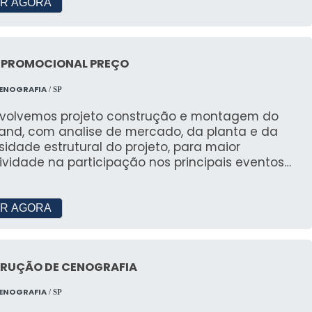
R AGORA
elevisão, mostrando sua qualidade e versatilidade
evelação com Duda Reis
 PROMOCIONAL PREÇO
 Revelação com Duda Reis, que foi um sucesso de
CENOGRAFIA
/ SP
volvemos projeto construção e montagem do
tand, com analise de mercado, da planta e da
átil: Escolha o Melhor
idade estrutural do projeto, para maior
ividade na participação nos principais eventos
 versátil para garantir o melhor para o seu evento.
il.
TES SOBRE MÓVEIS PARA
R AGORA
lugar móveis para festas?
RUÇÃO DE CENOGRAFIA
e estilo, economia e a possibilidade de personalizar
CENOGRAFIA
/ SP
s.