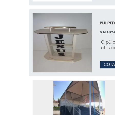
BRILHAR
Como Deixar sua Festa Linda
PÚLPIT
Alugar móveis é uma excelente maneir
sem comprometer o orçamento.
O.M.A ST
O púl
3 Maneiras de Personalizar o
utiliz
Com Villa Rental, você pode escolher e
refletir sua visão única.
COTA
Inspire-se com a Festah: Ten
Descubra as últimas tendências e ide
festa seja inovadora e memorável.
CONHEÇA NOSSA EQU
ESPECIALIZADO