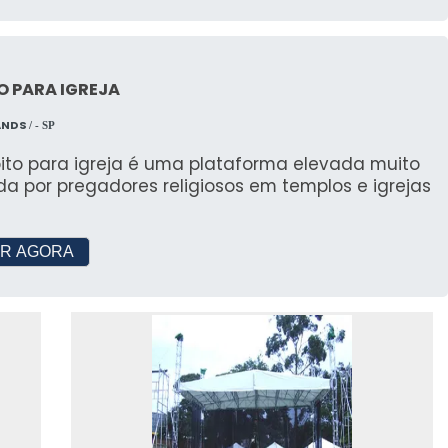
 com Móveis de Aluguel
O PARA IGREJA
a de adicionar estilo e praticidade ao seu evento
ANDS
/ - SP
pito para igreja é uma plataforma elevada muito
 Seu Evento com Villa Rental
ada por pregadores religiosos em templos e igrejas
ntre diversos estilos e personalizar seu evento para
R AGORA
dências e Ideias
ias para eventos com a Festah, garantindo que sua
IPE E ATENDIMENTO