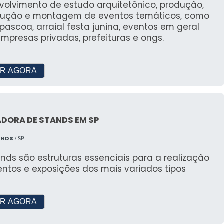
volvimento de estudo arquitetônico, produção,
rução e montagem de eventos temáticos, como
dos móveis alugados?
 pascoa, arraial festa junina, eventos em geral
mpresas privadas, prefeituras e ongs.
omo JR Tendas, que garantem qualidade através de
R AGORA
móveis alugados?
em opções de personalização para atender às
nto.
DORA DE STANDS EM SP
o disponíveis para aluguel?
ANDS
/ SP
nds são estruturas essenciais para a realização
e rústico, permitindo a escolha ideal para qualquer
ntos e exposições dos mais variados tipos
ntes de alugar?
R AGORA
ssoalmente os móveis disponíveis e planejar seu