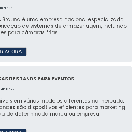
iga-nos
una
/ SP
s produtos em ação e se inspirar para seu próximo
s Brauna é uma empresa nacional especializada
bricação de sistemas de armazenagem, incluindo
tes para câmaras frias
ire-se
u evento em nosso Pinterest.
R AGORA
o Showroom
 perto nossos móveis e planejar seu evento com
SAS DE STANDS PARA EVENTOS
ANDS
/ SP
OS COM MÓVEIS VILLA
níveis em vários modelos diferentes no mercado,
andes são dispositivos eficientes para marketing
da de determinada marca ou empresa
isão: Record e Além