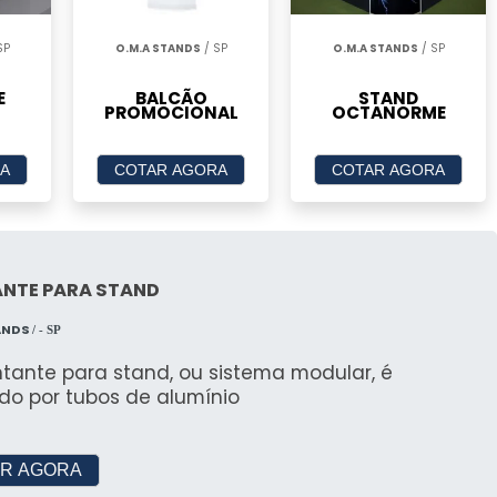
IÁRIO PARA EVENTOS
SP
O.M.A STANDS
/ SP
O.M.A STANDS
/ SP
 Rústicas
E
BALCÃO
STAND
PROMOCIONAL
OCTANORME
de estilos, desde o clássico ao moderno e rústico,
tos e temas de eventos.
A
COTAR AGORA
COTAR AGORA
 Únicos
ender às necessidades específicas de cada evento,
NTE PARA STAND
rável.
ANDS
/ - SP
tia de Qualidade
tante para stand, ou sistema modular, é
 de uma infraestrutura completa e especializada,
do por tubos de alumínio
onados para cada ocasião.
MÓVEIS E FAZER SUA FESTA
R AGORA