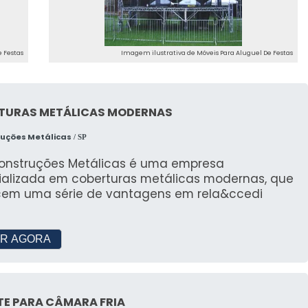
ossa Equipe
ronta para auxiliar na escolha dos melhores móveis
 Festas
Imagem ilustrativa de Móveis Para Aluguel De Festas
 O Que Esperar
TURAS METÁLICAS MODERNAS
izado, garantindo que todas as suas necessidades
ruções Metálicas
/ SP
dado.
Construções Metálicas é uma empresa
ializada em coberturas metálicas modernas, que
e Incomparável
cem uma série de vantagens em rela&ccedi
odutos de alta qualidade, garantindo a satisfação
R AGORA
COMUNICAÇÃO E REDES
TE PARA CÂMARA FRIA