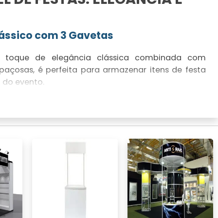
lássico com 3 Gavetas
 toque de elegância clássica combinada com
paçosas, é perfeita para armazenar itens de festa
do evento.
Detalhes que Encantam
eça que encanta com seus detalhes sofisticados.
que de charme e conforto.
avada: Espaço e Estilo
 oferece espaço e estilo em qualquer evento. Sua
 são perfeitos para complementar ambientes tanto