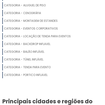
CATEGORIA - ALUGUEL DE PISO
LOCAÇÃO DE TENDAS E COBERTURAS
CATEGORIA - CENOGRÁFIA
ALUGUEL TENDAS PARA EVENTOS
CATEGORIA - MONTAGEM DE ESTANDES
CATEGORIA - EVENTOS CORPORATIVOS
ALUGUEL DE TENDAS PARA EVENTOS
CATEGORIA - LOCAÇÃO DE TENDA PARA EVENTOS
ALUGUEL DE TENDAS PARA CASAMENTO EM CAMPINAS
CATEGORIA - BACKDROP INFLAVEL
CATEGORIA - BALÃO INFLÁVEL
ALUGUEL DE TENDAS PARA FESTAS EM ITU
CATEGORIA - TÚNEL INFLÁVEL
LOCAÇÃO DE TENDA 10X10
CATEGORIA - TENDA PARA EVENTO
ALUGUEL DE TENDAS PARA CASAMENTO PREÇO
CATEGORIA - PORTICO INFLAVEL
LOCAÇÃO DE TENDA CHAPÉU DE BRUXA
LOCAÇÃO DE TENDAS PREÇO
Principais cidades e regiões do