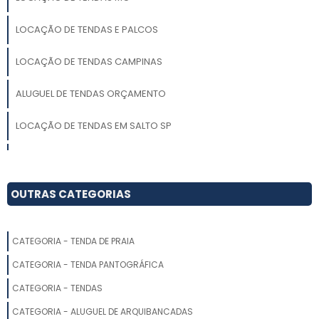
LOCAÇÃO DE TENDAS E PALCOS
LOCAÇÃO DE TENDAS CAMPINAS
ALUGUEL DE TENDAS ORÇAMENTO
LOCAÇÃO DE TENDAS EM SALTO SP
LOCAÇÃO DE TENDAS SANFONADAS
ALUGUEL DE TENDAS EM CAMPINAS
OUTRAS CATEGORIAS
LOCAÇÃO DE TENDA SANFONADA SIMPLES
CATEGORIA - TENDA DE PRAIA
LOCAÇÃO DE TENDAS PIRAMIDAL
CATEGORIA - TENDA PANTOGRÁFICA
ALUGUEL DE TENDA CHAPÉU DE BRUXA
CATEGORIA - TENDAS
CATEGORIA - ALUGUEL DE ARQUIBANCADAS
LOCAÇÃO DE TENDAS PARA FESTAS