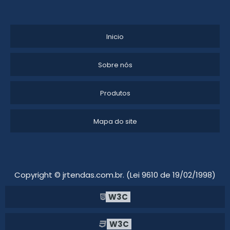
ALUGUEL DE TENDA TIPO CIRCO
GALPÃO DE LONA MODULAR PARA EVENTOS
Inicio
EMPRESA DE LOCAÇÃO DE TENDAS
Sobre nós
LOCAÇÃO DE TENDAS PARA EVENTOS EM SOROCABA
Produtos
ALUGUEL DE TENDAS E COBERTURAS
ALUGUEL DE TENDA BRANCA
Mapa do site
LOCAÇÃO DE TENDA PIRAMIDE
LOCAÇÃO DE TENDAS PARA FESTAS CAMPINAS
Copyright © jrtendas.com.br. (Lei 9610 de 19/02/1998)
ALUGUEL DE TENDAS PARA CASAMENTO EM JUNDIAÍ
W3C
ONDE ALUGAR TENDAS PARA FESTAS
W3C