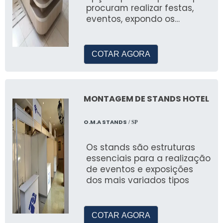
tendas e toldos para alugar, com soluções
procuram realizar festas,
eventos, expondo os
personalizadas para atender todas as suas
produtos com eficiência e
necessidades.
qualidade, uma destas
opç&ot
COTAR AGORA
MONTAGEM DE STANDS HOTEL
O.M.A STANDS
/ SP
Os stands são estruturas
essenciais para a realização
de eventos e exposições
dos mais variados tipos
COTAR AGORA