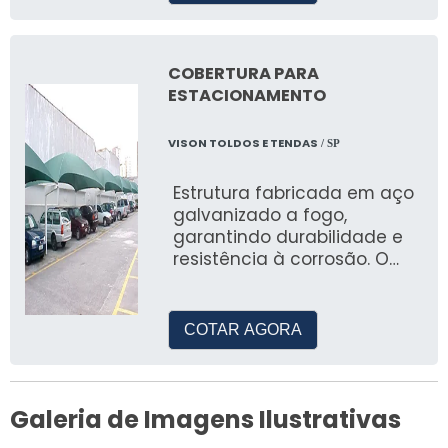
COBERTURA PARA
ESTACIONAMENTO
VISON TOLDOS E TENDAS
/ SP
Estrutura fabricada em aço
galvanizado a fogo,
garantindo durabilidade e
resistência à corrosão. O
fundo e a pintura são feitos
com esmalte acrílico
proporcionando um
COTAR AGORA
acabamento de alta
qualidade, similar à pintura
eletrostática e tela Solpak.
Essa combinação resulta
Galeria de Imagens Ilustrativas
em soluções robustas de