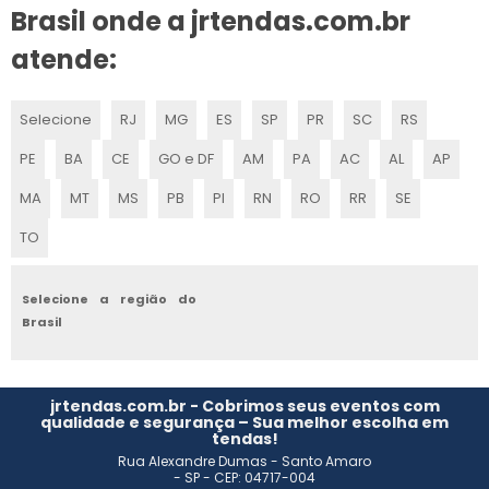
ALUGUEL DE TENDAS PARA FESTAS
Brasil onde a jrtendas.com.br
LOCAÇÃO TENDA CRISTAL
atende:
ALUGUEL TENDA DE CRISTAL
Selecione
RJ
MG
ES
SP
PR
SC
RS
LOCAÇÃO DE TENDAS PARA EVENTOS EM ITU
PE
BA
CE
GO e DF
AM
PA
AC
AL
AP
ALUGUEL DE TENDAS EM INDAIATUBA
MA
MT
MS
PB
PI
RN
RO
RR
SE
TO
LOCAÇÃO DE TENDAS EM PORTO FELIZ
ALUGUEL DE TENDAS PARA CASAMENTO
Selecione a região do
Brasil
ALUGUEL DE TENDAS TRANSPARENTES
LOCAÇÃO DE TENDAS PARA EVENTOS
jrtendas.com.br - Cobrimos seus eventos com
qualidade e segurança – Sua melhor escolha em
tendas!
LOCAÇÃO DE TENDAS EM INDAIATUBA
Rua Alexandre Dumas - Santo Amaro
- SP - CEP: 04717-004