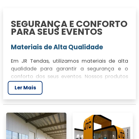
SEGURANÇA E CONFORTO
PARA SEUS EVENTOS
Materiais de Alta Qualidade
Em JR Tendas, utilizamos materiais de alta
qualidade para garantir a segurança e o
conforto dos seus eventos. Nossos produtos
passam por rigorosos testes para garantir a
Ler Mais
durabilidade e a resistência necessárias.
Garantia de Durabilidade
Oferecemos garantia de durabilidade em
nossas tendas e toldos, assegurando que
você possa confiar em nossos produtos para