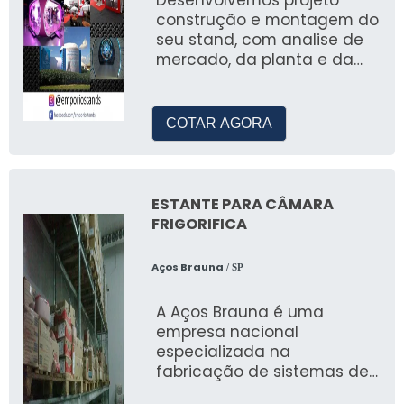
Desenvolvemos projeto
Empresa?
construção e montagem do
seu stand, com analise de
Nossas soluções são ideais para empresas
mercado, da planta e da
que buscam inovação, personalização e
necessidade estrutural do
projeto, para maior
resultados efetivos em seus eventos.
assertividade na
COTAR AGORA
participação nos principais
Ofereça Espaços Adaptáveis
eventos no Brasil.
Com JR Tendas, você tem a garantia de
ESTANTE PARA CÂMARA
oferecer espaços adaptáveis e versáteis, que
FRIGORIFICA
se ajustam a diferentes tipos de eventos e
públicos.
Aços Brauna
/ SP
PERGUNTAS FREQUENTES
SOBRE CONSTRUÇÃO DE
A Aços Brauna é uma
empresa nacional
STANDS
especializada na
fabricação de sistemas de
Quanto Custa Fazer um Stand?
armazenagem, incluindo