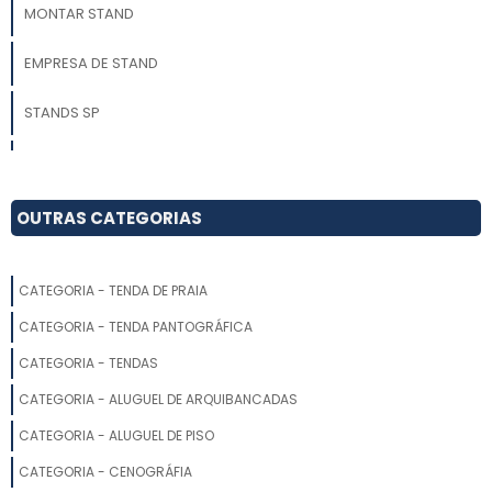
MONTAR STAND
EMPRESA DE STAND
STANDS SP
CONSTRUÇÃO DE STANDS
FORNECEDORES DE STAND PARA EXPOSIÇÕES
OUTRAS CATEGORIAS
MONTAR UM STAND
CATEGORIA - TENDA DE PRAIA
PROJETOS DE STANDS PARA FEIRAS
CATEGORIA - TENDA PANTOGRÁFICA
MONTAGEM DE STANDS
CATEGORIA - TENDAS
CATEGORIA - ALUGUEL DE ARQUIBANCADAS
STAND PROMOCIONAL PREÇO
CATEGORIA - ALUGUEL DE PISO
MONTADORA DE STANDS EM SP
CATEGORIA - CENOGRÁFIA