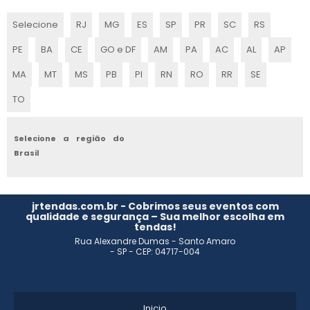
MONTAGEM DE STANDS SP
Selecione
RJ
MG
ES
SP
PR
SC
RS
EMPRESAS DE MONTAGEM DE STANDS
PE
BA
CE
GO e DF
AM
PA
AC
AL
AP
STAND PARA EVENTOS
MA
MT
MS
PB
PI
RN
RO
RR
SE
TO
STAND PARA EVENTO CORPORATIVO
MONTADORA DE STANDS
Selecione a região do
Brasil
MONTAGEM DE STANDS PARA FEIRAS SP
CONSTRUÇÃO DE ESTANDE
jrtendas.com.br - Cobrimos seus eventos com
qualidade e segurança – Sua melhor escolha em
tendas!
PROJETO DE ESTANDE
Rua Alexandre Dumas - Santo Amaro
- SP - CEP: 04717-004
EMPRESA DE MONTAGEM DE ESTANDES
ESTANDE DE EVENTOS
Inicio