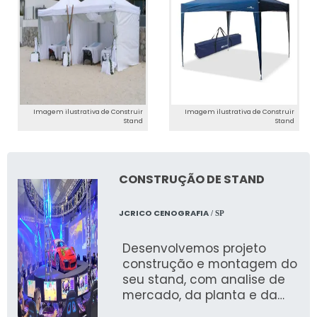
Nossa cenografia para festas juninas traz a
tradição e a alegria deste evento para
qualquer espaço, com soluções criativas e
personalizadas.
Personalização de Stands para
Imagem ilustrativa de Construir
Imagem ilustrativa de Construir
Experiências Únicas
Stand
Stand
Oferecemos personalização total de stands,
permitindo que cada cliente tenha um
CONSTRUÇÃO DE STAND
espaço único que se destaque e crie uma
experiência memorável para os visitantes.
JCRICO CENOGRAFIA
/ SP
CONSULTORIA E
Desenvolvemos projeto
PLANEJAMENTO
construção e montagem do
ESTRATÉGICO DE EVENTOS
seu stand, com analise de
mercado, da planta e da
necessidade estrutural do
Agência Especializada em Projetos