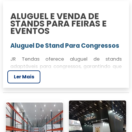
ALUGUEL E VENDA DE
STANDS PARA FEIRAS E
EVENTOS
Aluguel De Stand Para Congressos
JR Tendas oferece aluguel de stands
adaptáveis para congressos, garantindo que
o espaço atenda às necessidades específicas
Ler Mais
do evento. Nossos projetos são desenvolvidos
para maximizar a interação com os clientes e
promover a marca de forma eficaz.
Venda de Stands Para Feiras
Nossa empresa também realiza a venda de
stands para feiras, oferecendo soluções