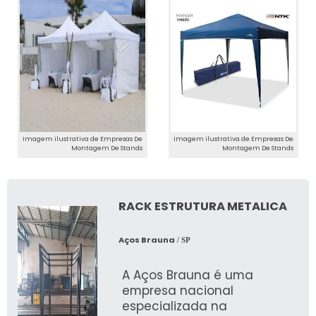
elementos visuais e auditivos que envolvem
os participantes de maneira única.
Confiança de Clientes Nacionais e
Internacionais
Nossa reputação no Brasil e no exterior é
sólida. Empresas de todos os tamanhos
confiam na JR Tendas para suas produções,
Imagem ilustrativa de Empresas De
Imagem ilustrativa de Empresas De
Montagem De Stands
Montagem De Stands
graças à nossa competência e compromisso
com a excelência.
COMO ESCOLHER A
RACK ESTRUTURA METALICA
MELHOR EMPRESA DE
MONTAGEM DE STANDS
Aços Brauna
/ SP
Considerações Sobre
A Aços Brauna é uma
empresa nacional
Sustentabilidade
especializada na