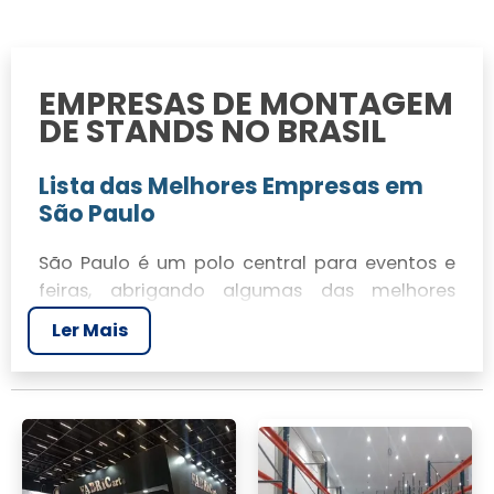
EMPRESAS DE MONTAGEM
DE STANDS NO BRASIL
Lista das Melhores Empresas em
São Paulo
São Paulo é um polo central para eventos e
feiras, abrigando algumas das melhores
empresas de montagem de stands do Brasil.
Ler Mais
A JR Tendas se destaca com projetos que
transformam espaços em experiências
únicas. Nossos especialistas em cenografia e
construção garantem execuções impecáveis.
Stands Personalizados e Modulares