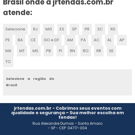
Brasil onde a jrtendas.com.br
ESTANDE DE FEIRA
atende:
STAND PARA EVENTO CORPORATIVO
Selecione
RJ
MG
ES
SP
PR
SC
RS
EMPRESAS DE MONTAGEM DE STANDS EM SP
PE
BA
CE
GO e DF
AM
PA
AC
AL
AP
STAND PROMOCIONAL
MA
MT
MS
PB
PI
RN
RO
RR
SE
TO
CONSTRUÇÃO DE STANDS
MONTAGEM DE STANDS E EXPOSIÇÕES
Selecione a região do
Brasil
EMPRESAS DE STANDS PARA EVENTOS
MONTAGEM STANDS FEIRAS
jrtendas.com.br - Cobrimos seus eventos com
qualidade e segurança – Sua melhor escolha em
tendas!
CONSTRUIR STAND
Rua Alexandre Dumas - Santo Amaro
- SP - CEP: 04717-004
STANDS PARA FEIRAS E EVENTOS