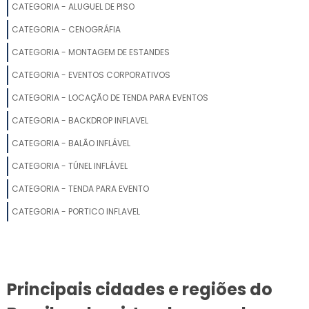
CATEGORIA - ALUGUEL DE PISO
FABRICANTES DE STANDS PARA FEIRAS
CATEGORIA - CENOGRÁFIA
ESTANDES PARA FEIRAS E EVENTOS
CATEGORIA - MONTAGEM DE ESTANDES
CATEGORIA - EVENTOS CORPORATIVOS
STANDS SP
CATEGORIA - LOCAÇÃO DE TENDA PARA EVENTOS
STANDS PARA CONSTRUTORAS
CATEGORIA - BACKDROP INFLAVEL
CATEGORIA - BALÃO INFLÁVEL
EMPRESA DE STAND
CATEGORIA - TÚNEL INFLÁVEL
PROJETOS DE STANDS PARA FEIRAS
CATEGORIA - TENDA PARA EVENTO
STAND EMPRESA
CATEGORIA - PORTICO INFLAVEL
EMPRESAS MONTADORAS DE STANDS
STAND PARA EVENTOS
Principais cidades e regiões do
MONTAGEM DE STANDS PARA FEIRAS