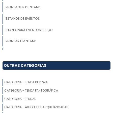
MONTAGEM DE STANDS
ESTANDE DE EVENTOS
STAND PARA EVENTOS PREÇO
MONTAR UM STAND
STAND PROMOCIONAL PREÇO
MONTAGEM DE ESTANDES
OUTRAS CATEGORIAS
MONTAGEM DE STANDS PARA EVENTOS
CATEGORIA - TENDA DE PRAIA
CONSTRUÇÃO DE STAND DE VENDAS
CATEGORIA - TENDA PANTOGRÁFICA
MONTAR STAND FEIRA
CATEGORIA - TENDAS
CATEGORIA - ALUGUEL DE ARQUIBANCADAS
MONTADORA DE STANDS EM SP