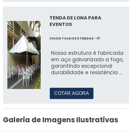
TENDA DE LONA PARA
EVENTOS
VISON TOLDOS E TENDAS
/ SP
Nossa estrutura é fabricada
em aço galvanizado a fogo,
garantindo excepcional
durabilidade e resistência à
corrosão. O fundo e a
pintura utilizam esmalte
acrílico, que supera o
COTAR AGORA
esmalte sintético,
oferecendo um
acabamento de alta
qualidade, similar à pintura
Galeria de Imagens Ilustrativas
eletrostática.
Disponibilizamos lonas