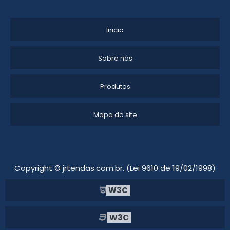
EMPRESA DE MONTAGEM DE ESTANDES
Inicio
MONTAGEM DE STAND PARA FEIRAS
Sobre nós
MONTAGEM DE STANDS PARA FEIRAS SP
Produtos
FORNECEDORES DE STAND PARA EXPOSIÇÕES
PROJETO DE ESTANDE
Mapa do site
QUANTO CUSTA A LOCAÇÃO DE STAND PARA EVENTO
EMPRESAS DE STANDS PARA FEIRAS
Copyright © jrtendas.com.br. (Lei 9610 de 19/02/1998)
FORNECEDORES DE STANDS
W3C
W3C