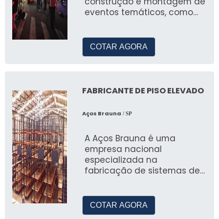
construção e montagem de
evento.
eventos temáticos, como
natal, pascoa, arraial festa
Quais são os maiores
junina, eventos em geral
para empresas privadas,
organizadores de eventos do
COTAR AGORA
prefeituras e ongs.
Brasil?
GL Events, Informa Markets e Reed Exhibitions
FABRICANTE DE PISO ELEVADO
são alguns dos principais organizadores de
eventos no Brasil.
Aços Brauna
/ SP
A Aços Brauna é uma
empresa nacional
especializada na
fabricação de sistemas de
armazenagem, incluindo o
piso elevado
COTAR AGORA