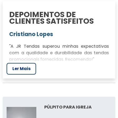
DEPOIMENTOS DE
CLIENTES SATISFEITOS
Cristiano Lopes
"A JR Tendas superou minhas expectativas
com a qualidade e durabilidade das tendas
promocionais fornecidas. Recomendo!"
Ler Mais
Marcieli
"O atendimento foi excelente e a entrega,
rápida. As tendas sanfonadas são práticas e
fáceis de montar."
PÚLPITO PARA IGREJA
ÚLTIMAS NOTÍCIAS SOBRE
TENDAS PROMOCIONAIS