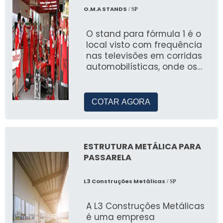
O.M.A STANDS
/ SP
Informe seu Número
O stand para fórmula 1 é o
Insira seu número de telefone abaixo para que
local visto com frequência
possamos retornar sua ligação o mais breve
nas televisões em corridas
possível.
automobilísticas, onde os
carros realizam as troca de
VARIEDADES DE TENDA
pneus ou a
PROMOCIONAL
COTAR AGORA
Tenda Sanfonada
ESTRUTURA METÁLICA PARA
Prática e fácil de montar, ideal para eventos
PASSARELA
rápidos e com grande fluxo de pessoas.
Tenda Sanfonada Pantogeo Base
L3 Construções Metálicas
/ SP
A L3 Construções Metálicas
Oferece maior estabilidade, perfeita para
é uma empresa
eventos ao ar livre.