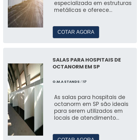
especializada em estruturas
metálicas e oferece
Tenda Estruturada
soluções para diversos tipos
de projetos,
Resistente e durável, ideal para eventos de
COTAR AGORA
longa duração.
Fechamento Guarda Volume
SALAS PARA HOSPITAIS DE
Proporciona segurança adicional, mantendo
OCTANORM EM SP
seus materiais protegidos.
ACESSÓRIOS E
O.M.A STANDS
/ SP
CUSTOMIZAÇÕES
As salas para hospitais de
octanorm em SP são ideais
Personalizações Disponíveis
para serem utilizados em
locais de atendimento
Nossas tendas podem ser personalizadas
médico, como tendas e
com logotipos e cores específicas para
hospitais de campanha
destacar sua marca.
COTAR AGORA