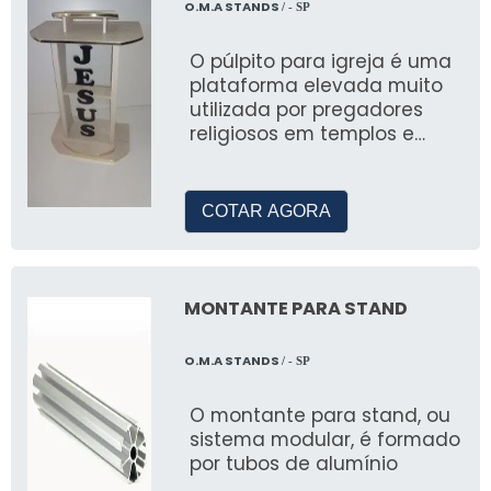
O.M.A STANDS
/ - SP
Novidades do Setor
O púlpito para igreja é uma
plataforma elevada muito
O mercado de tendas está sempre evoluindo,
utilizada por pregadores
com novas tecnologias e materiais
religiosos em templos e
inovadores que garantem maior resistência e
igrejas
flexibilidade.
COTAR AGORA
Tendências de Design
Tendas promocionais agora contam com
designs modernos, focados em praticidade e
MONTANTE PARA STAND
personalização para atender a todas as
necessidades do cliente.
O.M.A STANDS
/ - SP
SOLICITE UM ORÇAMENTO
O montante para stand, ou
RÁPIDO
sistema modular, é formado
por tubos de alumínio