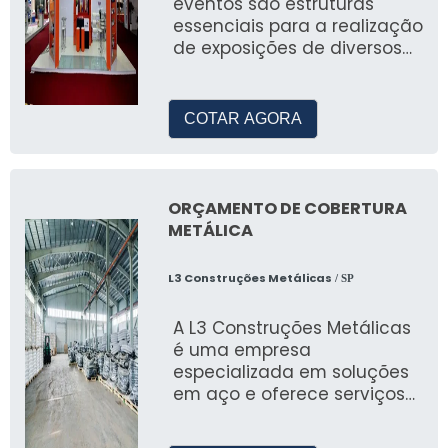
eventos são estruturas
Qual a durabilidade das tendas JR
essenciais para a realização
de exposições de diversos
Tendas?
tipos
Nossas tendas são feitas de materiais de alta
COTAR AGORA
qualidade para garantir durabilidade e
resistência às intempéries.
ORÇAMENTO DE COBERTURA
METÁLICA
L3 Construções Metálicas
/ SP
A L3 Construções Metálicas
é uma empresa
especializada em soluções
em aço e oferece serviços
de cobertura metálica pa